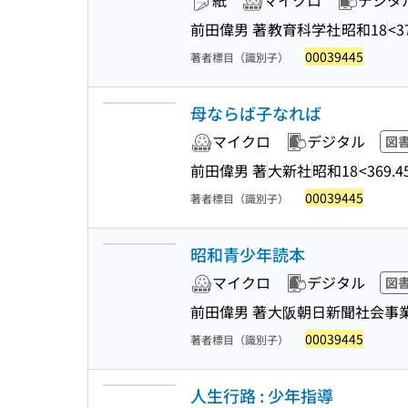
紙
マイクロ
デジタ
前田偉男 著
教育科学社
昭和18
<3
00039445
著者標目（識別子）
母ならば子なれば
マイクロ
デジタル
図
前田偉男 著
大新社
昭和18
<369.
00039445
著者標目（識別子）
昭和青少年読本
マイクロ
デジタル
図
前田偉男 著
大阪朝日新聞社会事
00039445
著者標目（識別子）
人生行路 : 少年指導