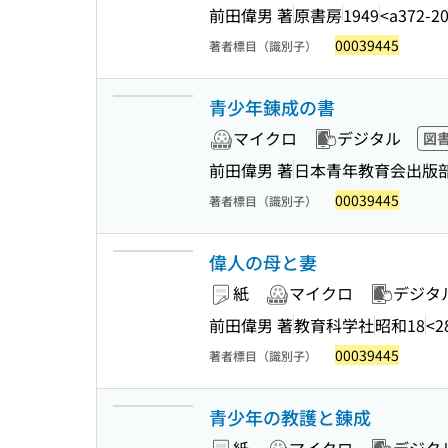
前田偉男 著
原書房
1949
<a372-2
00039445
著者標目（識別子）
青少年錬成の書
マイクロ
デジタル
図
前田偉男 著
日本青年教育会出版
00039445
著者標目（識別子）
偉人の母と妻
紙
マイクロ
デジタ
前田偉男 著
教育科学社
昭和18
<2
00039445
著者標目（識別子）
青少年の教護と錬成