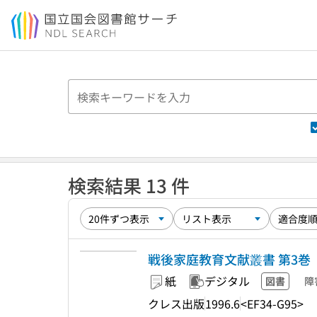
本文へ移動
検索結果 13 件
戦後家庭教育文献叢書 第3巻
紙
デジタル
図書
障
クレス出版
1996.6
<EF34-G95>