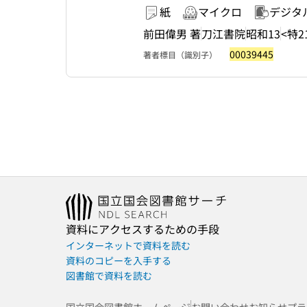
紙
マイクロ
デジタ
前田偉男 著
刀江書院
昭和13
<特21
00039445
著者標目（識別子）
資料にアクセスするための手段
インターネットで資料を読む
資料のコピーを入手する
図書館で資料を読む