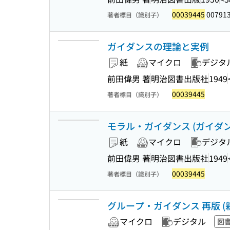
00039445
00791
著者標目（識別子）
ガイダンスの理論と実例
紙
マイクロ
デジタ
前田偉男 著
明治図書出版社
1949
00039445
著者標目（識別子）
モラル・ガイダンス (ガイダ
紙
マイクロ
デジタ
前田偉男 著
明治図書出版社
1949
00039445
著者標目（識別子）
グループ・ガイダンス 再版 (
マイクロ
デジタル
図