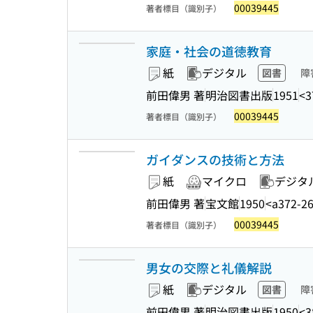
00039445
著者標目（識別子）
家庭・社会の道徳教育
紙
デジタル
図書
障
前田偉男 著
明治図書出版
1951
<3
00039445
著者標目（識別子）
ガイダンスの技術と方法
紙
マイクロ
デジタ
前田偉男 著
宝文館
1950
<a372-2
00039445
著者標目（識別子）
男女の交際と礼儀解説
紙
デジタル
図書
障
前田偉男 著
明治図書出版
1950
<3