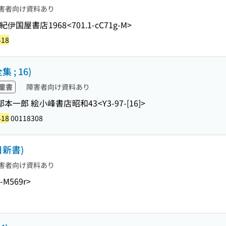
害者向け資料あり
紀伊国屋書店
1968
<701.1-cC71g-M>
418
; 16)
童書
障害者向け資料あり
武部本一郎 絵
小峰書店
昭和43
<Y3-97-[16]>
418
00118308
新書)
害者向け資料あり
-M569r>