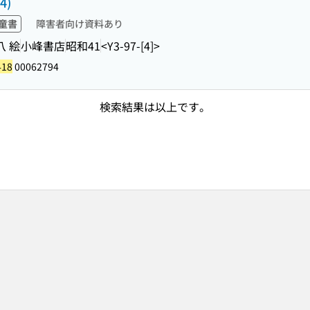
4)
童書
障害者向け資料あり
八 絵
小峰書店
昭和41
<Y3-97-[4]>
418
00062794
検索結果は以上です。