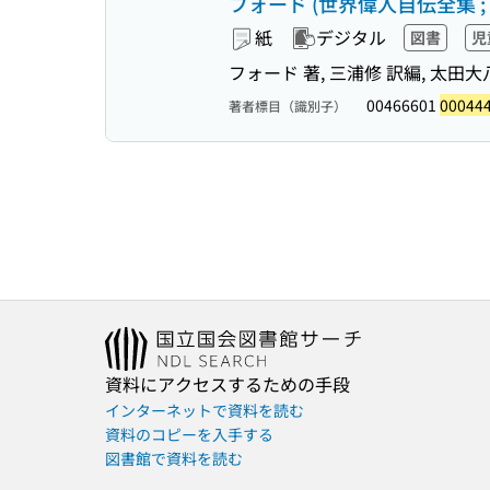
フォード (世界偉人自伝全集 ; 
紙
デジタル
図書
児
フォード 著, 三浦修 訳編, 太田大
00466601
00044
著者標目（識別子）
資料にアクセスするための手段
インターネットで資料を読む
資料のコピーを入手する
図書館で資料を読む