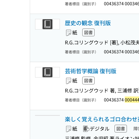
00436374 00034
著者標目（識別子）
歴史の観念 復刊版
紙
図書
R.G.コリングウッド [著], 小松茂
00436374 00034
著者標目（識別子）
芸術哲学概論 復刊版
紙
図書
R.G.コリングウッド 著, 三浦修 訳
00436374
00044
著者標目（識別子）
楽しく覚えられるゴロ合わせ
紙
デジタル
図書
障
三浦修 監修, 金児昭 著
ライオン