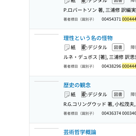
紙
デジタル
図書
障
P.ロバートソン 著, 三浦修 訳編
実
00454371
00044
著者標目（識別子）
理性という名の怪物
紙
デジタル
図書
障
ルネ・デュボス [著], 三浦修 訳
思
00438296
00044
著者標目（識別子）
歴史の観念
紙
デジタル
図書
障
R.G.コリングウッド 著, 小松茂夫
00436374 00034
著者標目（識別子）
芸術哲学概論