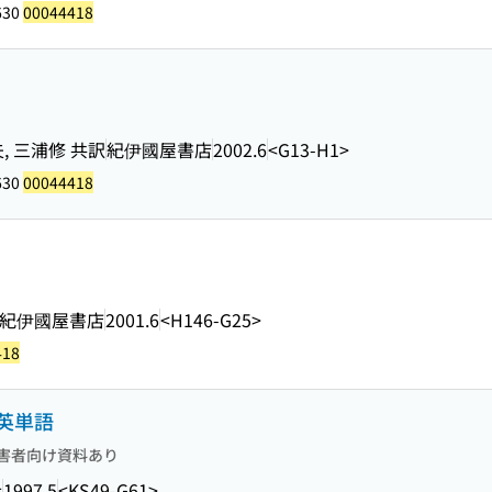
630
00044418
夫, 三浦修 共訳
紀伊國屋書店
2002.6
<G13-H1>
630
00044418
紀伊國屋書店
2001.6
<H146-G25>
418
英単語
害者向け資料あり
社
1997.5
<KS49-G61>