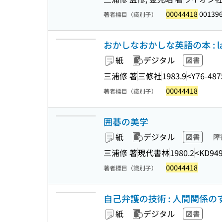
00044418
00139
著者標目（識別子）
おかしなおかしな英語の本 : laug
紙
デジタル
図書
三浦修 著
三修社
1983.9
<Y76-487
00044418
著者標目（識別子）
囲碁の美学
紙
デジタル
図書
障
三浦修 著
現代書林
1980.2
<KD949
00044418
著者標目（識別子）
自己弁護の技術 : 人間関係のすき
紙
デジタル
図書