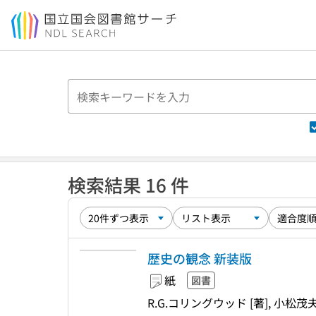
本文へ移動
検索結果 16 件
歴史の観念 新装版
紙
図書
R.G.コリングウッド [著], 小松茂