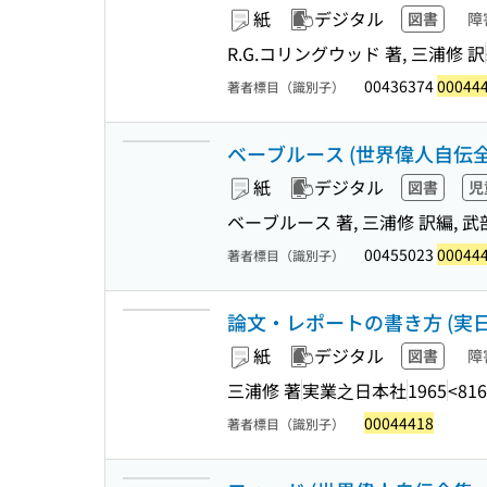
紙
デジタル
図書
障
R.G.コリングウッド 著, 三浦修 訳
00436374
00044
著者標目（識別子）
ベーブルース (世界偉人自伝全集 
紙
デジタル
図書
児
ベーブルース 著, 三浦修 訳編, 
00455023
00044
著者標目（識別子）
論文・レポートの書き方 (実日
紙
デジタル
図書
障
三浦修 著
実業之日本社
1965
<816
00044418
著者標目（識別子）