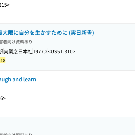
215>
最大限に自分を生かすために (実日新書)
害者向け資料あり
訳
実業之日本社
1977.2
<US51-310>
418
h and learn
66>