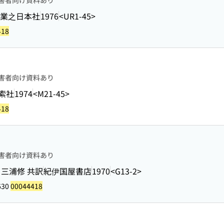
害者向け資料あり
業之日本社
1976
<UR1-45>
418
害者向け資料あり
索社
1974
<M21-45>
418
害者向け資料あり
, 三浦修 共訳
紀伊国屋書店
1970
<G13-2>
630
00044418