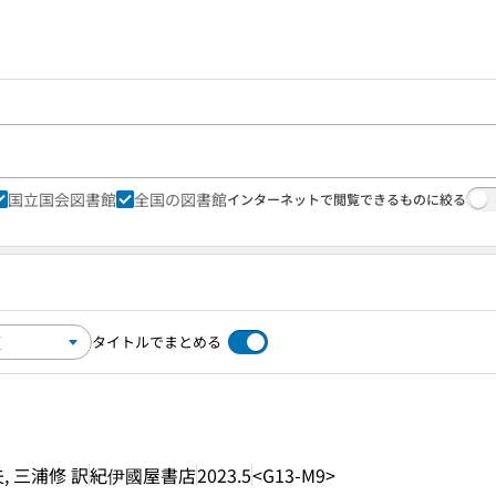
国立国会図書館
全国の図書館
インターネットで閲覧できるものに絞る
タイトルでまとめる
夫, 三浦修 訳
紀伊國屋書店
2023.5
<G13-M9>