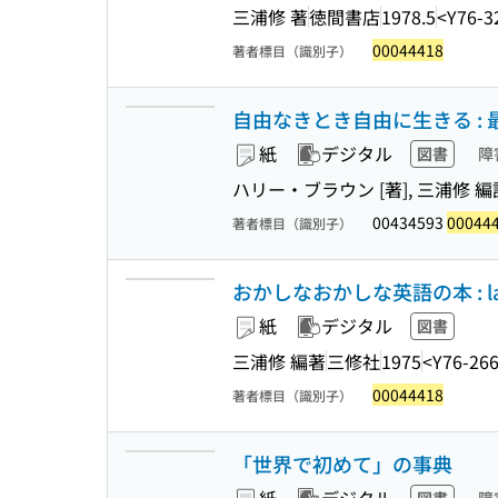
三浦修 著
徳間書店
1978.5
<Y76-3
00044418
著者標目（識別子）
自由なきとき自由に生きる : 
紙
デジタル
図書
障
ハリー・ブラウン [著], 三浦修 編
00434593
00044
著者標目（識別子）
おかしなおかしな英語の本 : laug
紙
デジタル
図書
三浦修 編著
三修社
1975
<Y76-26
00044418
著者標目（識別子）
「世界で初めて」の事典