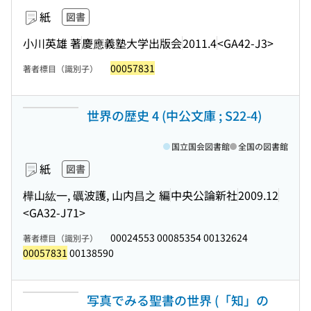
紙
図書
小川英雄 著
慶應義塾大学出版会
2011.4
<GA42-J3>
00057831
著者標目（識別子）
世界の歴史 4 (中公文庫 ; S22-4)
国立国会図書館
全国の図書館
紙
図書
樺山紘一, 礪波護, 山内昌之 編
中央公論新社
2009.12
<GA32-J71>
00024553 00085354 00132624
著者標目（識別子）
00057831
00138590
写真でみる聖書の世界 (「知」の