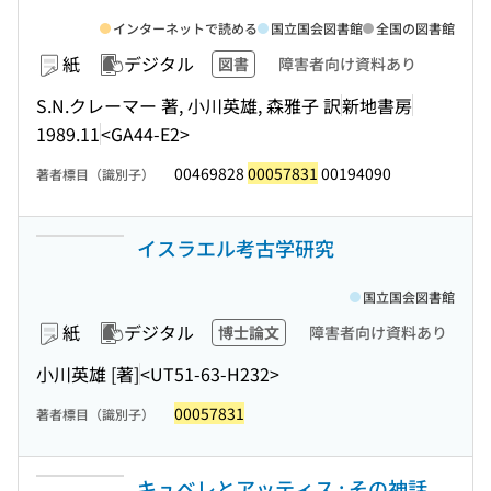
インターネットで読める
国立国会図書館
全国の図書館
紙
デジタル
図書
障害者向け資料あり
S.N.クレーマー 著, 小川英雄, 森雅子 訳
新地書房
1989.11
<GA44-E2>
00469828
00057831
00194090
著者標目（識別子）
イスラエル考古学研究
国立国会図書館
紙
デジタル
博士論文
障害者向け資料あり
小川英雄 [著]
<UT51-63-H232>
00057831
著者標目（識別子）
キュベレとアッティス : その神話