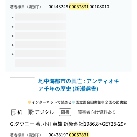
00443248
00057831
00108010
著者標目（識別子）
このタイトルの巻号
地中海都市の興亡 : アンティオキ
ア千年の歴史 (新潮選書)
インターネットで読める
国立国会図書館
全国の図書館
紙
デジタル
図書
障害者向け資料あり
G.ダウニー 著, 小川英雄 訳
新潮社
1986.8
<GE725-29>
00438197
00057831
著者標目（識別子）