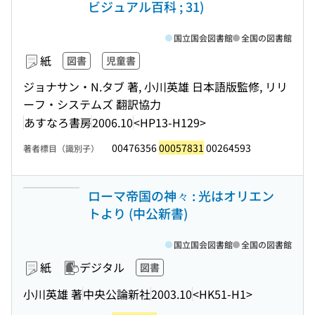
ビジュアル百科 ; 31)
国立国会図書館
全国の図書館
紙
図書
児童書
ジョナサン・N.タブ 著, 小川英雄 日本語版監修, リリ
ーフ・システムズ 翻訳協力
あすなろ書房
2006.10
<HP13-H129>
00476356
00057831
00264593
著者標目（識別子）
ローマ帝国の神々 : 光はオリエン
トより (中公新書)
国立国会図書館
全国の図書館
紙
デジタル
図書
小川英雄 著
中央公論新社
2003.10
<HK51-H1>