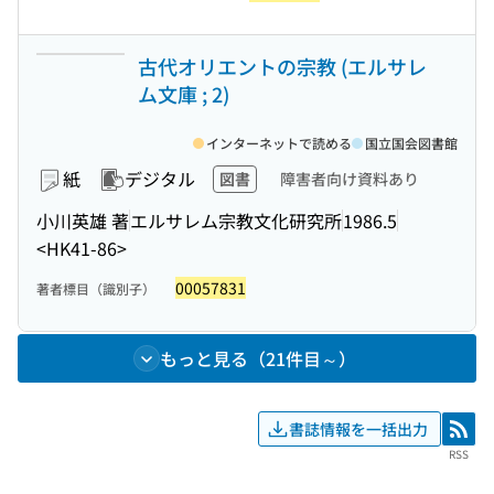
古代オリエントの宗教 (エルサレ
ム文庫 ; 2)
インターネットで読める
国立国会図書館
紙
デジタル
図書
障害者向け資料あり
小川英雄 著
エルサレム宗教文化研究所
1986.5
<HK41-86>
00057831
著者標目（識別子）
もっと見る（21件目～）
書誌情報を一括出力
RSS
RSS