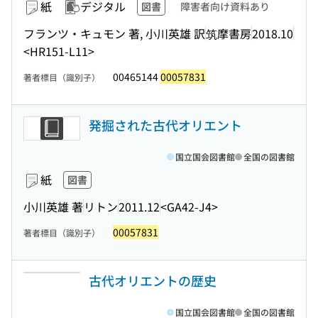
紙
デジタル
図書
障害者向け資料あり
フランツ・キュモン 著, 小川英雄 訳
筑摩書房
2018.10
<HR151-L11>
00465144
00057831
著者標目（識別子）
発掘された古代オリエント
国立国会図書館
全国の図書館
紙
図書
小川英雄 著
リトン
2011.12
<GA42-J4>
00057831
著者標目（識別子）
古代オリエントの歴史
国立国会図書館
全国の図書館