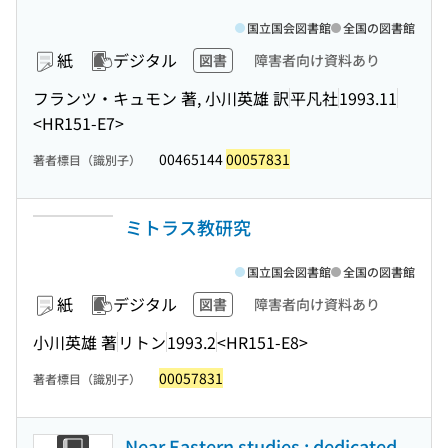
国立国会図書館
全国の図書館
紙
デジタル
図書
障害者向け資料あり
フランツ・キュモン 著, 小川英雄 訳
平凡社
1993.11
<HR151-E7>
00465144
00057831
著者標目（識別子）
ミトラス教研究
国立国会図書館
全国の図書館
紙
デジタル
図書
障害者向け資料あり
小川英雄 著
リトン
1993.2
<HR151-E8>
00057831
著者標目（識別子）
Near Eastern studies : dedicated