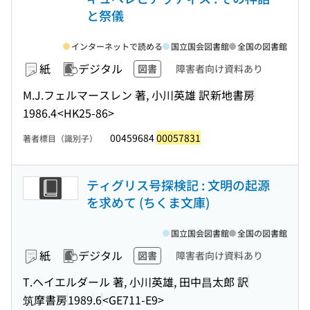
と祭儀
インターネットで読める
国立国会図書館
全国の図書館
紙
デジタル
図書
障害者向け資料あり
M.J.フェルマースレン 著, 小川英雄 訳
新地書房
1986.4
<HK25-86>
00459684
00057831
著者標目（識別子）
ティグリス号探検記 : 文明の起源
を求めて (ちくま文庫)
国立国会図書館
全国の図書館
紙
デジタル
図書
障害者向け資料あり
T.ヘイエルダール 著, 小川英雄, 田中昌太郎 訳
筑摩書房
1989.6
<GE711-E9>