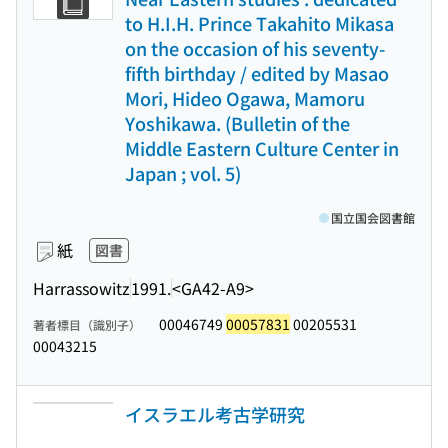
to H.I.H. Prince Takahito Mikasa
on the occasion of his seventy-
fifth birthday / edited by Masao
Mori, Hideo Ogawa, Mamoru
Yoshikawa. (Bulletin of the
Middle Eastern Culture Center in
Japan ; vol. 5)
国立国会図書館
紙
図書
Harrassowitz
1991.
<GA42-A9>
00046749
00057831
00205531
著者標目（識別子）
00043215
イスラエル考古学研究