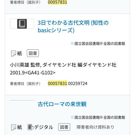
00057831
著者標目（識別子）
3日でわかる古代文明 (知性の
basicシリーズ)
国立国会図書館
全国の図書館
紙
図書
小川英雄 監修, ダイヤモンド社 編
ダイヤモンド社
2001.9
<GA41-G102>
00057831
00259724
著者標目（識別子）
古代ローマの来世観
国立国会図書館
全国の図書館
紙
デジタル
図書
障害者向け資料あり