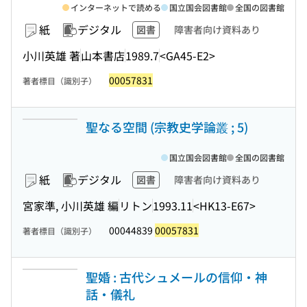
インターネットで読める
国立国会図書館
全国の図書館
紙
デジタル
図書
障害者向け資料あり
小川英雄 著
山本書店
1989.7
<GA45-E2>
00057831
著者標目（識別子）
聖なる空間 (宗教史学論叢 ; 5)
国立国会図書館
全国の図書館
紙
デジタル
図書
障害者向け資料あり
宮家準, 小川英雄 編
リトン
1993.11
<HK13-E67>
00044839
00057831
著者標目（識別子）
聖婚 : 古代シュメールの信仰・神
話・儀礼