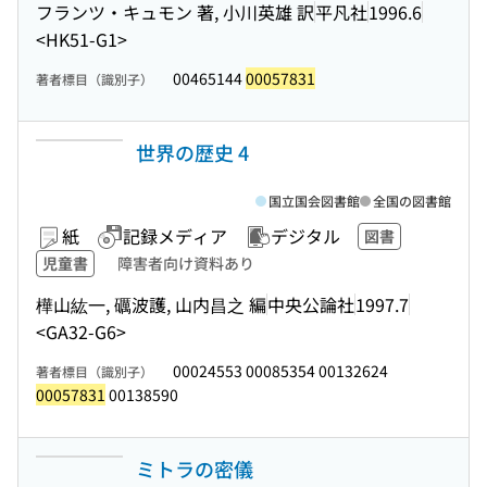
フランツ・キュモン 著, 小川英雄 訳
平凡社
1996.6
<HK51-G1>
00465144
00057831
著者標目（識別子）
世界の歴史 4
国立国会図書館
全国の図書館
紙
記録メディア
デジタル
図書
児童書
障害者向け資料あり
樺山紘一, 礪波護, 山内昌之 編
中央公論社
1997.7
<GA32-G6>
00024553 00085354 00132624
著者標目（識別子）
00057831
00138590
ミトラの密儀