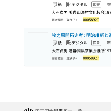
紙
デジタル
図書
障
大石貞男 著
農山漁村文化協会
19
00058927
著者標目（識別子）
牧之原開拓史考 : 明治維新と
紙
デジタル
図書
障
大石貞男 著
静岡県茶業会議所
19
00058927
著者標目（識別子）