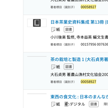
00058927
著者標目（識別子）
日本茶業史資料集成 第13冊 (Bunsei 
紙
図書
小川後楽 監修, 寺本益英 編
文生
00157956 00763
著者標目（識別子）
茶の栽培と製造 1 (大石貞男著作集
紙
図書
大石貞男 著
農山漁村文化協会
200
00058927
著者標目（識別子）
東西の食文化 : 日本のまん
紙
デジタル
図書
障