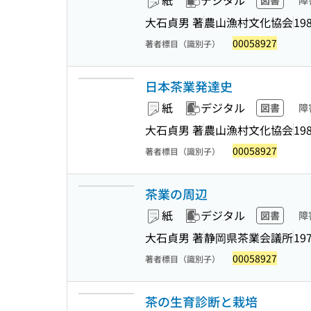
紙
デジタル
図書
障
大石貞男 著
農山漁村文化協会
198
00058927
著者標目（識別子）
日本茶業発達史
紙
デジタル
図書
障
大石貞男 著
農山漁村文化協会
198
00058927
著者標目（識別子）
茶業の周辺
紙
デジタル
図書
障
大石貞男 著
静岡県茶業会議所
197
00058927
著者標目（識別子）
茶の生育診断と栽培