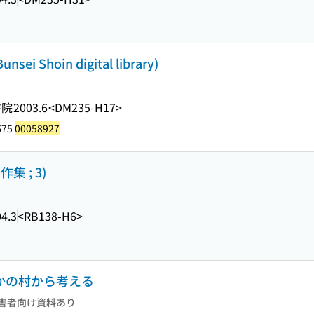
Shoin digital library)
書院
2003.6
<DM235-H17>
675
00058927
 ; 3)
4.3
<RB138-H6>
なかの村から考える
害者向け資料あり