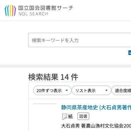
本文へ移動
検索結果 14 件
静岡県茶産地史 (大石貞男著作集 
紙
図書
大石貞男 著
農山漁村文化協会
200