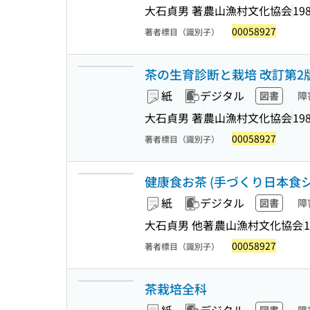
大石貞男 著
農山漁村文化協会
198
00058927
著者標目（識別子）
茶の生育診断と栽培 改訂第2
紙
デジタル
図書
障
大石貞男 著
農山漁村文化協会
198
00058927
著者標目（識別子）
健康食お茶 (手づくり日本食
紙
デジタル
図書
障
大石貞男 他著
農山漁村文化協会
1
00058927
著者標目（識別子）
茶栽培全科