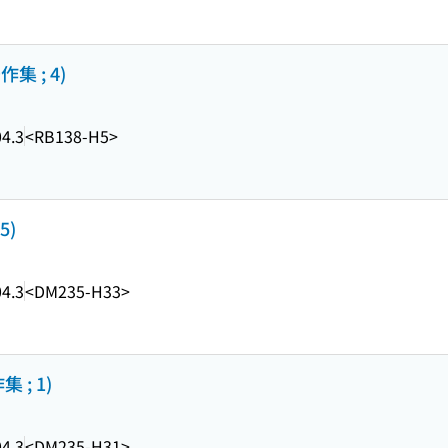
 ; 4)
4.3
<RB138-H5>
5)
4.3
<DM235-H33>
; 1)
4.3
<DM235-H31>