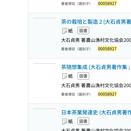
00058927
著者標目（識別子）
茶の栽培と製造 2 (大石貞男著作集
紙
図書
大石貞男 著
農山漁村文化協会
200
00058927
著者標目（識別子）
茶随想集成 (大石貞男著作集 ; 
紙
図書
大石貞男 著
農山漁村文化協会
200
00058927
著者標目（識別子）
日本茶業発達史 (大石貞男著作集 
紙
図書
大石貞男 著
農山漁村文化協会
200