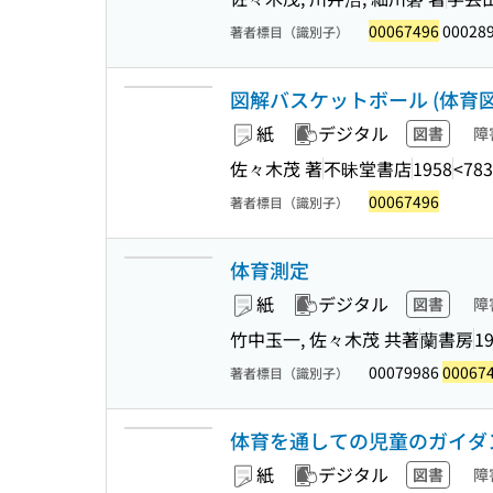
00067496
000289
著者標目（識別子）
図解バスケットボール (体育図書
紙
デジタル
図書
障
佐々木茂 著
不昧堂書店
1958
<783
00067496
著者標目（識別子）
体育測定
紙
デジタル
図書
障
竹中玉一, 佐々木茂 共著
蘭書房
1
00079986
00067
著者標目（識別子）
体育を通しての児童のガイダ
紙
デジタル
図書
障