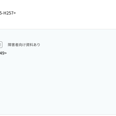
5-H257>
書
障害者向け資料あり
49>