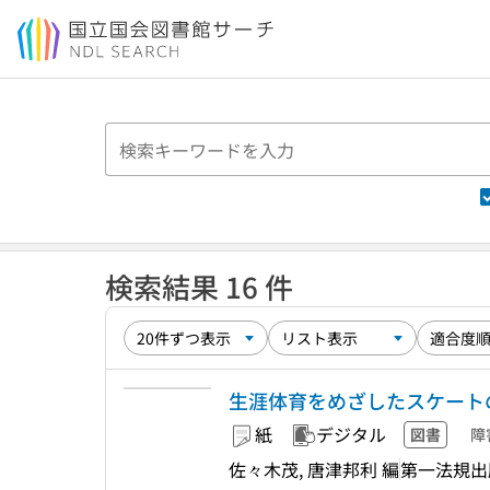
本文へ移動
検索結果 16 件
生涯体育をめざしたスケート
紙
デジタル
図書
障
佐々木茂, 唐津邦利 編
第一法規出