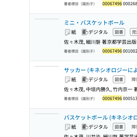
00067496
00026
著者標目（識別子）
ミニ・バスケットボール
紙
デジタル
図書
児
佐々木茂, 細川磐 著
京都学芸出版
00067496
00100
著者標目（識別子）
サッカー (キネシオロジーによ
紙
デジタル
図書
障
佐々木茂, 中垣内勝久, 竹内京一 
00067496
000513
著者標目（識別子）
バスケットボール (キネシオ
紙
デジタル
図書
障
佐々木茂, 川井浩, 細川磐 著
学芸