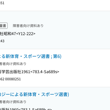
851
童書
障害者向け資料あり
社
昭和47
<Y12-222>
243
る新体育・スポーツ選書 ; 第6)
害者向け資料あり
著
学芸出版社
1961
<783.4-Sa689s>
62 00080251
ロジーによる新体育・スポーツ選書)
害者向け資料あり
出版社
1960
<783.1-Sa689b-g>