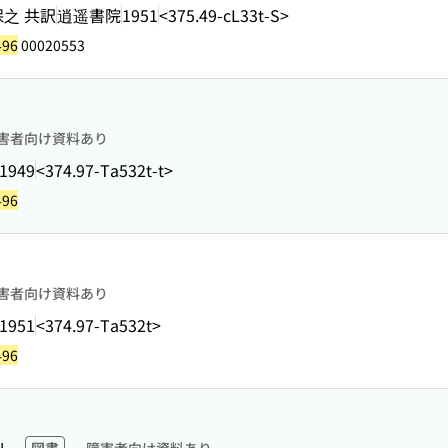
保之 共訳
逍遥書院
1951
<375.49-cL33t-S>
496
00020553
害者向け資料あり
1949
<374.97-Ta532t-t>
496
害者向け資料あり
1951
<374.97-Ta532t>
496