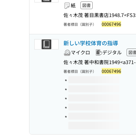
紙
図書
佐々木茂 著
目黒書店
1948.7
<FS3
00067496
著者標目（識別子）
新しい学校体育の指導
マイクロ
デジタル
図
佐々木茂 著
中和書院
1949
<a371-
00067496
著者標目（識別子）
このタイトルの巻号