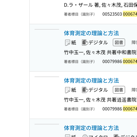
D.ラ・ザール 著, 佐々木茂, 石田
00523503
00067
著者標目（識別子）
体育測定の理論と方法
紙
デジタル
図書
障
竹中玉一, 佐々木茂 共著
中和書院
00079986
00067
著者標目（識別子）
体育測定の理論と方法
紙
デジタル
図書
障
竹中玉一, 佐々木茂 共著
逍遥書院
00079986
00067
著者標目（識別子）
体育測定の理論と方法