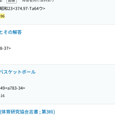
ル
図書
障害者向け資料あり
昭和23
<374.97-Ta64ウ>
496
とその解答
8-37>
バスケットボール
949
<a783-34>
416
体育研究協會叢書 ; 第3輯)