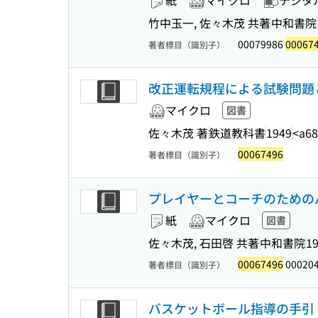
紙
マイクロ
デジタ
竹中玉一, 佐々木茂 共著
中和書院
00079986
00067
著者標目（識別子）
改正運転規程による試験問題
マイクロ
図書
佐々木茂 著
鉄道教科書
1949
<a68
00067496
著者標目（識別子）
プレイヤーとコーチのための
紙
マイクロ
図書
佐々木茂, 石田啓 共著
中和書院
1
00067496
00020
著者標目（識別子）
バスケットボール指導の手引 (