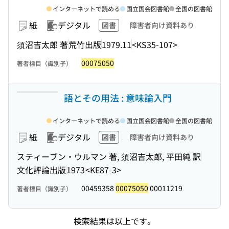
インターネットで読める
国立国会図書館
全国の図書館
紙
デジタル
図書
障害者向け資料あり
須沼吉太郎 著
荒竹出版
1979.11
<KS35-107>
00075050
著者標目（識別子）
語とその用法 : 意味論入門
インターネットで読める
国立国会図書館
全国の図書館
紙
デジタル
図書
障害者向け資料あり
スティーブン・ウルマン 著, 須沼吉太郎, 平田純 訳
文化評論出版
1973
<KE87-3>
00459358
00075050
00011219
著者標目（識別子）
検索結果は以上です。