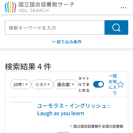
メニ
本文へ移動
検索
絞り込み条件
検索結果 4 件
一括
タイト
お気
ルでま
に入
とめる
り
ユーモラス・イングリッシュ :
Laugh as you learn
国立国会図書館
全国の図書館