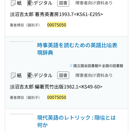
紙
デジタル
図書
障害者向け資料あり
須沼吉太郎 著
秀英書房
1993.7
<KS61-E295>
00075050
著者標目（識別子）
時事英語を読むための英語比喩表
現辞典
国立国会図書館
全国の図書館
紙
デジタル
図書
障害者向け資料あり
須沼吉太郎 編著
荒竹出版
1982.1
<KS49-60>
00075050
著者標目（識別子）
現代英語のレトリック : 隠喩とは
何か