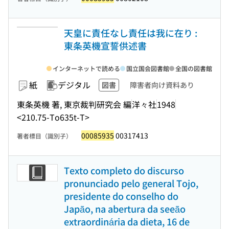
天皇に責任なし責任は我に在り :
東条英機宣誓供述書
インターネットで読める
国立国会図書館
全国の図書館
紙
デジタル
図書
障害者向け資料あり
東条英機 著, 東京裁判研究会 編
洋々社
1948
<210.75-To635t-T>
00085935
00317413
著者標目（識別子）
Texto completo do discurso
pronunciado pelo general Tojo,
presidente do conselho do
Japão, na abertura da seeão
extraordinária da dieta, 16 de