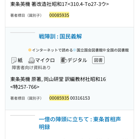
東条英機 著
改造社
昭和17
<310.4-To27-3ウ>
00085935
著者標目（識別子）
戦陣訓 : 国民義解
インターネットで読める
国立国会図書館
全国の図書館
紙
マイクロ
デジタル
図書
障害者向け資料あり
東条英機 原著, 岡山研堂 訳編
教材社
昭和16
<特257-766>
00085935
00316153
著者標目（識別子）
一億の陣頭に立ちて : 東条首相声
明録