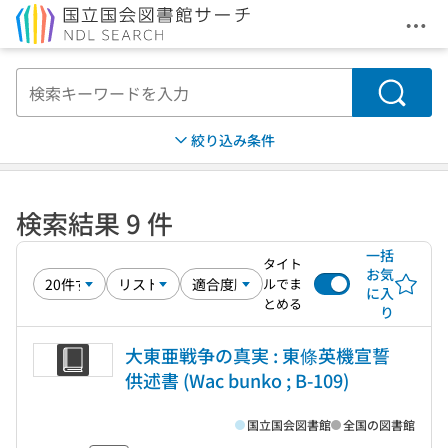
メニ
本文へ移動
検索
絞り込み条件
検索結果 9 件
一括
タイト
お気
ルでま
に入
とめる
り
大東亜戦争の真実 : 東條英機宣誓
供述書 (Wac bunko ; B-109)
国立国会図書館
全国の図書館