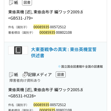
紙
図書
東條英機 [述], 東條由布子 編
ワック
2009.8
<GB531-J79>
00085935
00572512
件名（識別子）
00085935
00802108
著者標目（識別子）
大東亜戦争の真実 : 東條英機宣誓
供述書
国立国会図書館
全国の図書館
紙
記録メディア
図書
障害者向け資料あり
東條英機 [述], 東條由布子 編
ワック
2005.8
<GB531-H228>
00085935
00572512
件名（識別子）
00085935
00802108
著者標目（識別子）