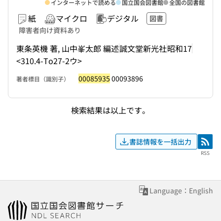
インターネットで読める
国立国会図書館
全国の図書館
紙
マイクロ
デジタル
図書
障害者向け資料あり
東条英機 著, 山中峯太郎 編述
誠文堂新光社
昭和17
<310.4-To27-2ウ>
00085935
00093896
著者標目（識別子）
検索結果は以上です。
書誌情報を一括出力
RSS
RSS
Language：English