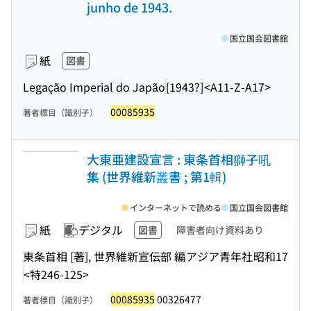
junho de 1943.
国立国会図書館
紙
図書
Legação Imperial do Japão
[1943?]
<A11-Z-A17>
00085935
著者標目（識別子）
大東亜建設宣言 : 東条首相獅子吼
集 (世界維新叢書 ; 第1輯)
インターネットで読める
国立国会図書館
紙
デジタル
図書
障害者向け資料あり
東条首相 [著], 世界維新宣伝部 編
アジア青年社
昭和17
<特246-125>
00085935
00326477
著者標目（識別子）