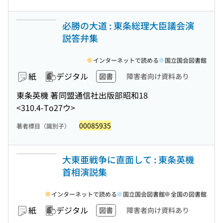
必勝の大道 : 東条総理大臣議会演
説答弁集
インターネットで読める
国立国会図書館
紙
デジタル
図書
障害者向け資料あり
東条英機 著
同盟通信社出版部
昭和18
<310.4-To27ウ>
00085935
著者標目（識別子）
大東亜戦争に直面して : 東条英機
首相演説集
インターネットで読める
国立国会図書館
全国の図書館
紙
デジタル
図書
障害者向け資料あり