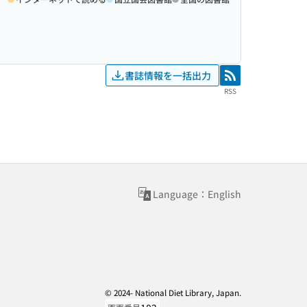
書誌情報を一括出力
RSS
RSS
Language：English
© 2024- National Diet Library, Japan.