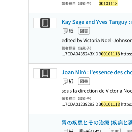
00101118
著者標目（識別子）
Kay Sage and Yves Tanguy : r
紙
図書
edited by Victoria Noel-Johnso
著者標目（識別子）
...7CDA0435243X DB
00101118
https:/
Joan Miró : l'essence des ch
紙
図書
sous la direction de Victoria N
著者標目（識別子）
...7CDA01239292 DB
00101118
https:/
胃の疾患とその治療 (疾病と薬
紙
デジタル
図書
障