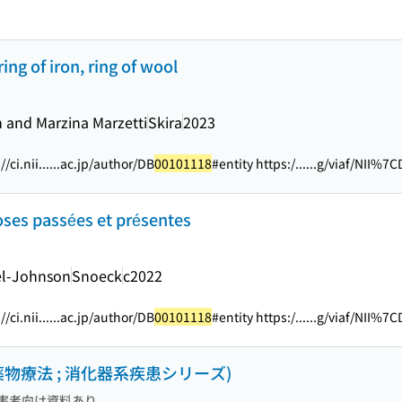
ing of iron, ring of wool
n and Marzina Marzetti
Skira
2023
/ci.nii...
...ac.jp/author/DB
00101118
#entity https:/...
...g/viaf/NII%7
oses passées et présentes
oel-Johnson
Snoeck
c2022
/ci.nii...
...ac.jp/author/DB
00101118
#entity https:/...
...g/viaf/NII%7
物療法 ; 消化器系疾患シリーズ)
害者向け資料あり