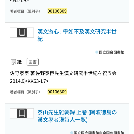
<H2-L9>
00106309
著者標目（識別子）
漢文游心 : 學如不及漢文研究半世
紀
国立国会図書館
紙
図書
佐野泰臣 著
佐野泰臣先生漢文研究半世紀を祝う会
2014.9
<KK63-L7>
00106309
著者標目（識別子）
泰山先生雑纂録 上巻 (阿波徳島の
漢文學者漢詩人一覧)
国立国会図書館
全国の図書館