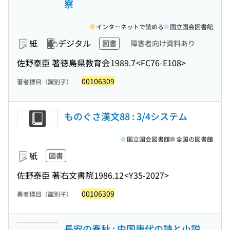
察
インターネットで読める
国立国会図書館
紙
デジタル
図書
障害者向け資料あり
佐野泰臣 著
徳島県教育会
1989.7
<FC76-E108>
00106309
著者標目（識別子）
ものぐさ漢文88 : 3/4システム
国立国会図書館
全国の図書館
紙
図書
佐野泰臣 著
右文書院
1986.12
<Y35-2027>
00106309
著者標目（識別子）
長安の春秋 : 中国唐代の詩と小説