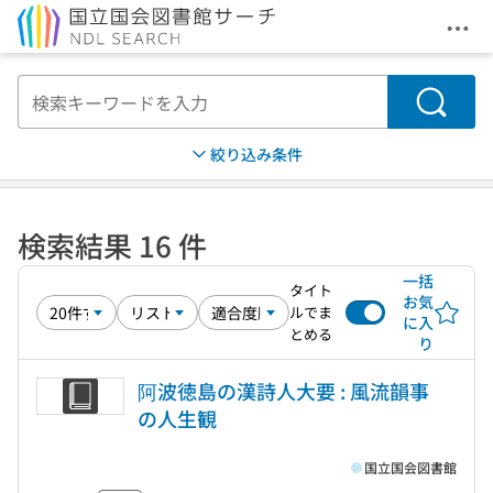
メニ
本文へ移動
検索
絞り込み条件
検索結果 16 件
一括
タイト
お気
ルでま
に入
とめる
り
阿波徳島の漢詩人大要 : 風流韻事
の人生観
国立国会図書館