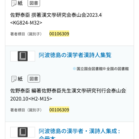
紙
図書
佐野泰臣 撰著
漢文學研究会泰山会
2023.4
<KG824-M32>
00106309
著者標目（識別子）
阿波徳島の漢学者漢詩人集覧
国立国会図書館
全国の図書館
紙
図書
佐野泰臣 編著
佐野泰臣先生漢文學研究刊行会泰山会
2020.10
<H2-M15>
00106309
著者標目（識別子）
阿波徳島の漢學者・漢詩人集成 :
合冊本