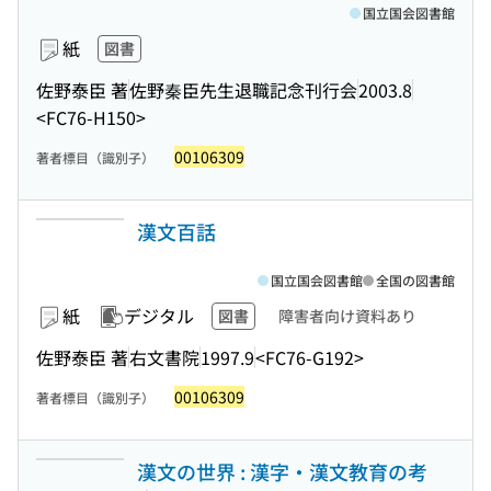
国立国会図書館
紙
図書
佐野泰臣 著
佐野秦臣先生退職記念刊行会
2003.8
<FC76-H150>
00106309
著者標目（識別子）
漢文百話
国立国会図書館
全国の図書館
紙
デジタル
図書
障害者向け資料あり
佐野泰臣 著
右文書院
1997.9
<FC76-G192>
00106309
著者標目（識別子）
漢文の世界 : 漢字・漢文教育の考