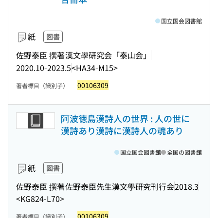
国立国会図書館
紙
図書
佐野泰臣 撰著
漢文學研究会「泰山会」
2020.10-2023.5
<HA34-M15>
00106309
著者標目（識別子）
阿波徳島漢詩人の世界 : 人の世に
漢詩あり漢詩に漢詩人の魂あり
国立国会図書館
全国の図書館
紙
図書
佐野泰臣 撰著
佐野泰臣先生漢文學研究刊行会
2018.3
<KG824-L70>
00106309
著者標目（識別子）