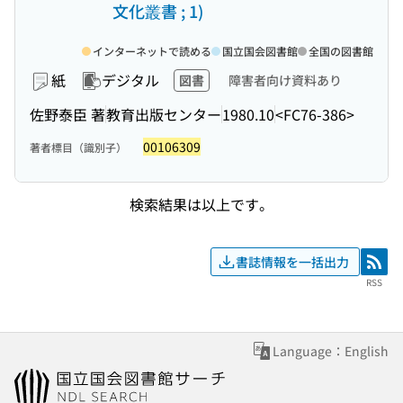
文化叢書 ; 1)
インターネットで読める
国立国会図書館
全国の図書館
紙
デジタル
図書
障害者向け資料あり
佐野泰臣 著
教育出版センター
1980.10
<FC76-386>
00106309
著者標目（識別子）
検索結果は以上です。
書誌情報を一括出力
RSS
RSS
Language：English