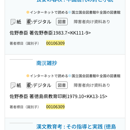
インターネットで読める
国立国会図書館
全国の図書館
紙
デジタル
図書
障害者向け資料あり
佐野泰臣 著
佐野泰臣
1983.7
<KK111-9>
00106309
著者標目（識別子）
南溟雑抄
インターネットで読める
国立国会図書館
全国の図書館
紙
デジタル
図書
障害者向け資料あり
佐野泰臣 著
徳島県教育印刷
1979.10
<KK13-15>
00106309
著者標目（識別子）
漢文教育考 : その指導と実践 (徳島