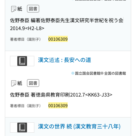
紙
図書
佐野泰臣 編著
佐野泰臣先生漢文研究半世紀を祝う会
2014.9
<H2-L8>
00106309
著者標目（識別子）
漢文逍遙 : 長安への道
国立国会図書館
全国の図書館
紙
図書
佐野泰臣 著
徳島県教育印刷
2012.7
<KK63-J33>
00106309
著者標目（識別子）
漢文の世界 続 (漢文教育三十八年)