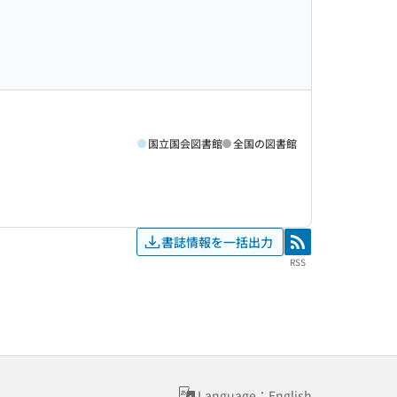
国立国会図書館
全国の図書館
書誌情報を一括出力
RSS
RSS
Language：English