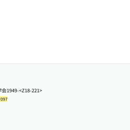
学会
1949-
<Z18-221>
7097