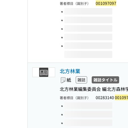
001097097
著者標目（識別子）
このタイトルの巻号
北方林業
紙
雑誌
雑誌タイトル
北方林業編集委員会 編
北方森林
00283140
00109
著者標目（識別子）
このタイトルの巻号