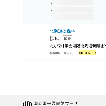
北海道の森林
紙
図書
北方森林学会 編著
北海道新聞社
2
001097097
著者標目（識別子）