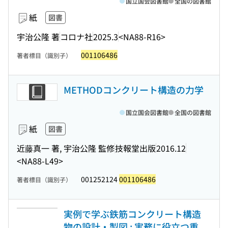
国立国会図書館
全国の図書館
紙
図書
宇治公隆 著
コロナ社
2025.3
<NA88-R16>
001106486
著者標目（識別子）
METHODコンクリート構造の力学
国立国会図書館
全国の図書館
紙
図書
近藤真一 著, 宇治公隆 監修
技報堂出版
2016.12
<NA88-L49>
001252124
001106486
著者標目（識別子）
実例で学ぶ鉄筋コンクリート構造
物の設計・製図 : 実務に役立つ重