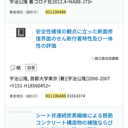
宇治公隆 著
コロナ社
2012.4
<NA88-J73>
001106486
著者標目（識別子）
安全性確保の観点に立った断面修
復界面のせん断付着特性及び一体
性の評価
国立国会図書館
紙
図書
宇治公隆, 首都大学東京 [著]
[宇治公隆]
2006-2007
<Y151-H18560452>
001106486
01014374
著者標目（識別子）
シート状連続炭素繊維による鉄筋
コンクリート構造物の補強ならび