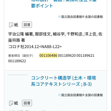
要ポイント
国立国会図書館
全国の図書館
紙
図書
宇治公隆 編著, 服部佳文, 細谷学, 千野和彦, 澤上晋, 佐
藤将路 著
コロナ社
2014.12
<NA88-L22>
001106486
001189620 001189621
著者標目（識別子）
001189622
コンクリート構造学 (土木・環境
系コアテキストシリーズ ; B-3)
国立国会図書館
全国の図書館
紙
図書