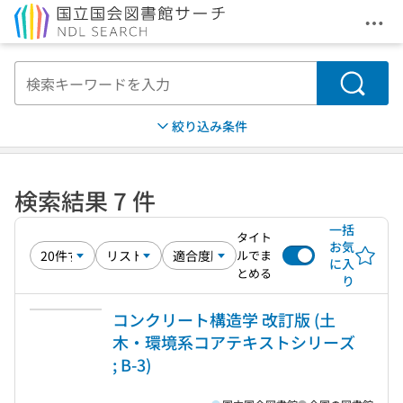
メニ
本文へ移動
検索
絞り込み条件
検索結果 7 件
一括
タイト
お気
ルでま
に入
とめる
り
コンクリート構造学 改訂版 (土
木・環境系コアテキストシリーズ
; B-3)