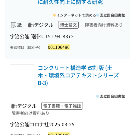
に耐久性向上に関する研究
インターネットで読める
国立国会図書館
紙
デジタル
博士論文
障害者向け資料あり
宇治公隆 [著]
<UT51-94-K37>
001106486
著者標目（識別子）
コンクリート構造学 改訂版 (土
木・環境系コアテキストシリーズ
B-3)
国立国会図書館
デジタル
電子書籍・電子雑誌
障害者向け資料あり
宇治公隆
コロナ社
2025-03-25