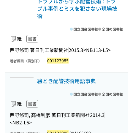
トラブルから学ぶ配管技術 : トラ
ブル事例とミスを犯さない現場技
術
国立国会図書館
全国の図書館
紙
図書
西野悠司 著
日刊工業新聞社
2015.3
<NB113-L5>
001123985
著者標目（識別子）
絵とき配管技術用語事典
国立国会図書館
全国の図書館
紙
図書
西野悠司, 髙橋利彦 著
日刊工業新聞社
2014.3
<NB2-L6>