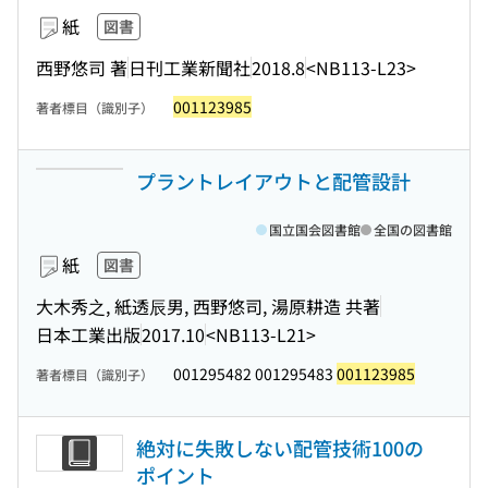
紙
図書
西野悠司 著
日刊工業新聞社
2018.8
<NB113-L23>
001123985
著者標目（識別子）
プラントレイアウトと配管設計
国立国会図書館
全国の図書館
紙
図書
大木秀之, 紙透辰男, 西野悠司, 湯原耕造 共著
日本工業出版
2017.10
<NB113-L21>
001295482 001295483
001123985
著者標目（識別子）
絶対に失敗しない配管技術100の
ポイント