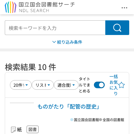
メニ
本文へ移動
検索
絞り込み条件
検索結果 10 件
一括
タイト
お気
ルでま
に入
とめる
り
ものがたり「配管の歴史」
国立国会図書館
全国の図書館
紙
図書