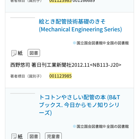
001123985
001166689
著者標目（識別子）
絵とき配管技術基礎のきそ
(Mechanical Engineering Series)
国立国会図書館
全国の図書館
紙
図書
西野悠司 著
日刊工業新聞社
2012.11
<NB113-J20>
001123985
著者標目（識別子）
トコトンやさしい配管の本 (B&T
ブックス. 今日からモノ知りシリ
ーズ)
国立国会図書館
全国の図書館
紙
図書
児童書