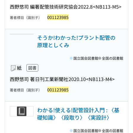
西野悠司 編著
配管技術研究協会
2022.8
<NB113-M5>
001123985
著者標目（識別子）
そうか!わかった!プラント配管の
原理としくみ
国立国会図書館
全国の図書館
紙
図書
西野悠司 著
日刊工業新聞社
2020.10
<NB113-M4>
001123985
著者標目（識別子）
わかる!使える!配管設計入門 : 〈基
礎知識〉〈段取り〉〈実設計〉
国立国会図書館
全国の図書館