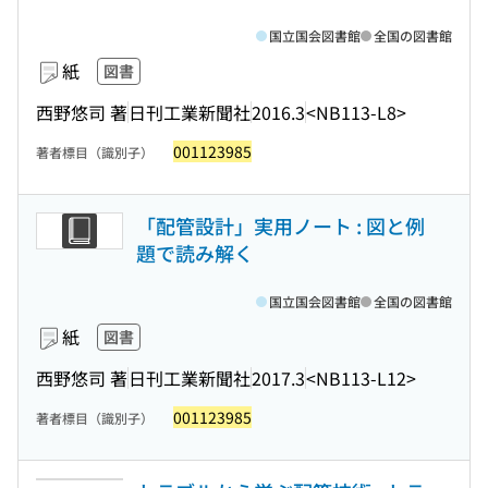
国立国会図書館
全国の図書館
紙
図書
西野悠司 著
日刊工業新聞社
2016.3
<NB113-L8>
001123985
著者標目（識別子）
「配管設計」実用ノート : 図と例
題で読み解く
国立国会図書館
全国の図書館
紙
図書
西野悠司 著
日刊工業新聞社
2017.3
<NB113-L12>
001123985
著者標目（識別子）