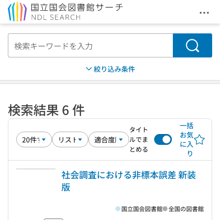
メニ
本文へ移動
検索
絞り込み条件
検索結果 6 件
一括
タイト
お気
ルでま
に入
とめる
り
社会調査における非標本誤差 新装
版
国立国会図書館
全国の図書館