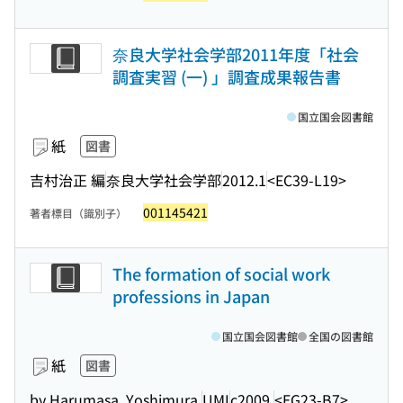
奈良大学社会学部2011年度「社会
調査実習 (一) 」調査成果報告書
国立国会図書館
紙
図書
吉村治正 編
奈良大学社会学部
2012.1
<EC39-L19>
001145421
著者標目（識別子）
The formation of social work
professions in Japan
国立国会図書館
全国の図書館
紙
図書
by Harumasa, Yoshimura.
UMI
c2009.
<EG23-B7>