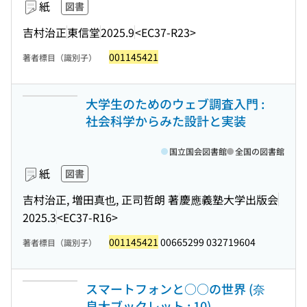
紙
図書
吉村治正
東信堂
2025.9
<EC37-R23>
001145421
著者標目（識別子）
大学生のためのウェブ調査入門 :
社会科学からみた設計と実装
国立国会図書館
全国の図書館
紙
図書
吉村治正, 増田真也, 正司哲朗 著
慶應義塾大学出版会
2025.3
<EC37-R16>
001145421
00665299 032719604
著者標目（識別子）
スマートフォンと○○の世界 (奈
良大ブックレット ; 10)