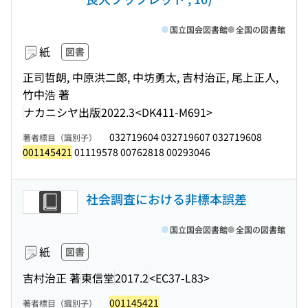
国立国会図書館
全国の図書館
紙
図書
正司哲朗, 中原洪二郎, 中坊勇太, 吉村治正, 尾上正人,
竹中浩 著
ナカニシヤ出版
2022.3
<DK411-M691>
032719604 032719607 032719608
著者標目（識別子）
001145421
01119578 00762818 00293046
社会調査における非標本誤差
国立国会図書館
全国の図書館
紙
図書
吉村治正 著
東信堂
2017.2
<EC37-L83>
001145421
著者標目（識別子）