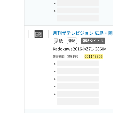
月刊ザテレビジョン 広島・
紙
雑誌
雑誌タイトル
Kadokawa
2016-
<Z71-G860>
001149905
著者標目（識別子）
このタイトルの巻号