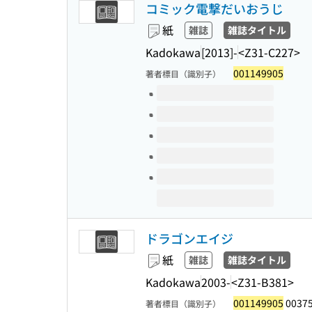
コミック電撃だいおうじ
紙
雑誌
雑誌タイトル
Kadokawa
[2013]-
<Z31-C227>
001149905
著者標目（識別子）
このタイトルの巻号
ドラゴンエイジ
紙
雑誌
雑誌タイトル
Kadokawa
2003-
<Z31-B381>
001149905
0037
著者標目（識別子）