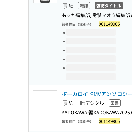
紙
雑誌
雑誌タイトル
あすか編集部, 電撃マオウ編集部 
001149905
著者標目（識別子）
このタイトルの巻号
ボーカロイドMVアンソロジー (
紙
デジタル
図書
KADOKAWA 編
KADOKAWA
2026.
001149905
著者標目（識別子）