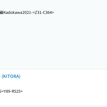
編
Kadokawa
2021-
<Z31-C364>
KITORA)
6
<Y89-R525>