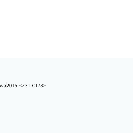
awa
2015-
<Z31-C178>