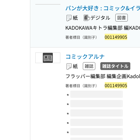
パンが大好き : コミック&イラ
紙
デジタル
図書
KADOKAWAキトラ編集部 編
KAD
001149905
著者標目（識別子）
コミックアルナ
紙
雑誌
雑誌タイトル
フラッパー編集部 編集企画
Kado
001149905
著者標目（識別子）
このタイトルの巻号