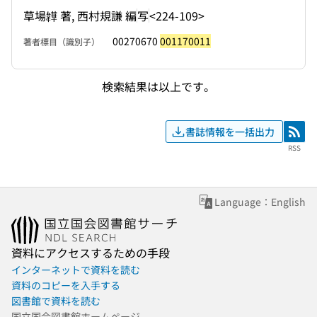
草場韡 著, 西村規謙 編
写
<224-109>
00270670
001170011
著者標目（識別子）
検索結果は以上です。
書誌情報を一括出力
RSS
RSS
Language：English
資料にアクセスするための手段
インターネットで資料を読む
資料のコピーを入手する
図書館で資料を読む
国立国会図書館ホームページ