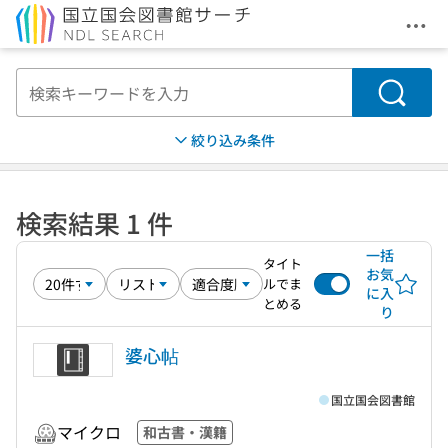
メニ
本文へ移動
検索
絞り込み条件
検索結果 1 件
一括
タイト
お気
ルでま
に入
とめる
り
婆心帖
国立国会図書館
マイクロ
和古書・漢籍