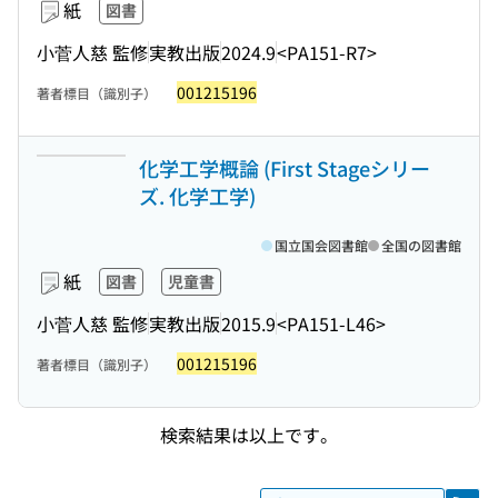
紙
図書
小菅人慈 監修
実教出版
2024.9
<PA151-R7>
001215196
著者標目（識別子）
化学工学概論 (First Stageシリー
ズ. 化学工学)
国立国会図書館
全国の図書館
紙
図書
児童書
小菅人慈 監修
実教出版
2015.9
<PA151-L46>
001215196
著者標目（識別子）
検索結果は以上です。