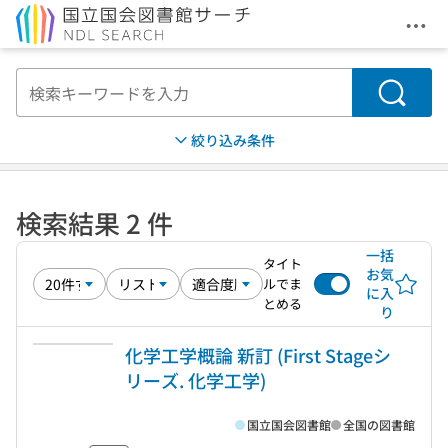
メニ
本文へ移動
検索
絞り込み条件
検索結果 2 件
一括
タイト
お気
ルでま
に入
とめる
り
化学工学概論 新訂 (First Stageシ
リーズ. 化学工学)
国立国会図書館
全国の図書館