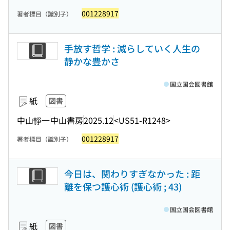
001228917
著者標目（識別子）
手放す哲学 : 減らしていく人生の
静かな豊かさ
国立国会図書館
紙
図書
中山靜一
中山書房
2025.12
<US51-R1248>
001228917
著者標目（識別子）
今日は、関わりすぎなかった : 距
離を保つ護心術 (護心術 ; 43)
国立国会図書館
紙
図書