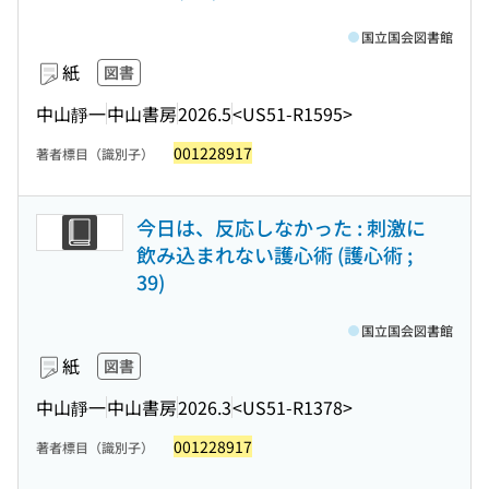
国立国会図書館
紙
図書
中山靜一
中山書房
2026.5
<US51-R1595>
001228917
著者標目（識別子）
今日は、反応しなかった : 刺激に
飲み込まれない護心術 (護心術 ;
39)
国立国会図書館
紙
図書
中山靜一
中山書房
2026.3
<US51-R1378>
001228917
著者標目（識別子）