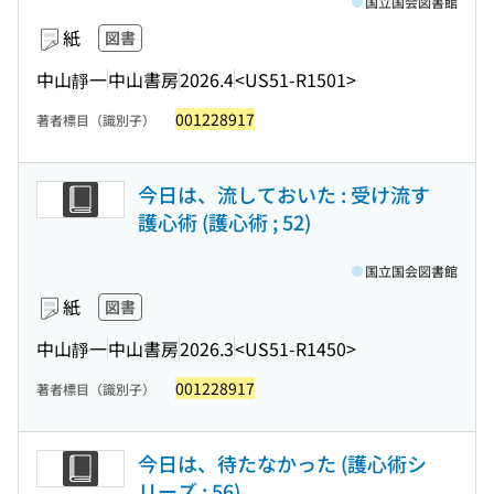
国立国会図書館
紙
図書
中山靜一
中山書房
2026.4
<US51-R1501>
001228917
著者標目（識別子）
今日は、流しておいた : 受け流す
護心術 (護心術 ; 52)
国立国会図書館
紙
図書
中山靜一
中山書房
2026.3
<US51-R1450>
001228917
著者標目（識別子）
今日は、待たなかった (護心術シ
リーズ ; 56)