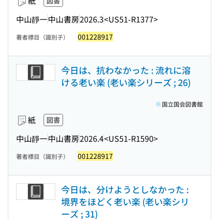
紙
図書
中山靜一
中山書房
2026.3
<US51-R1377>
001228917
著者標目（識別子）
今日は、抗わなかった : 流れに溶
ける老い楽 (老い楽シリーズ ; 26)
国立国会図書館
紙
図書
中山靜一
中山書房
2026.4
<US51-R1590>
001228917
著者標目（識別子）
今日は、分けようとしなかった :
境界をほどく老い楽 (老い楽シリ
ーズ ; 31)