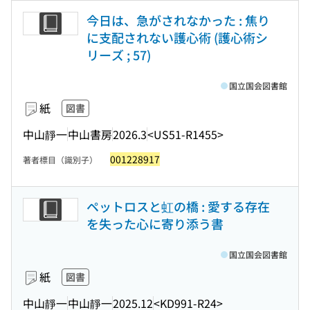
今日は、急がされなかった : 焦り
に支配されない護心術 (護心術シ
リーズ ; 57)
国立国会図書館
紙
図書
中山靜一
中山書房
2026.3
<US51-R1455>
001228917
著者標目（識別子）
ペットロスと虹の橋 : 愛する存在
を失った心に寄り添う書
国立国会図書館
紙
図書
中山靜一
中山靜一
2025.12
<KD991-R24>