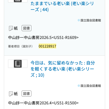
たままでいる老い楽 (老い楽シリ
ーズ ; 44)
国立国会図書館
紙
図書
中山靜一
中山書房
2026.5
<US51-R1609>
001228917
著者標目（識別子）
今日は、気に留めなかった : 自分
を軽くする老い楽 (老い楽シリー
ズ ; 10)
国立国会図書館
紙
図書
中山靜一
中山書房
2026.4
<US51-R1500>