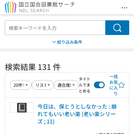
メニ
本文へ移動
検索
絞り込み条件
検索結果 131 件
一括
タイト
お気
ルでま
に入
とめる
り
今日は、保とうとしなかった : 崩
れてもいい老い楽 (老い楽シリー
ズ ; 11)