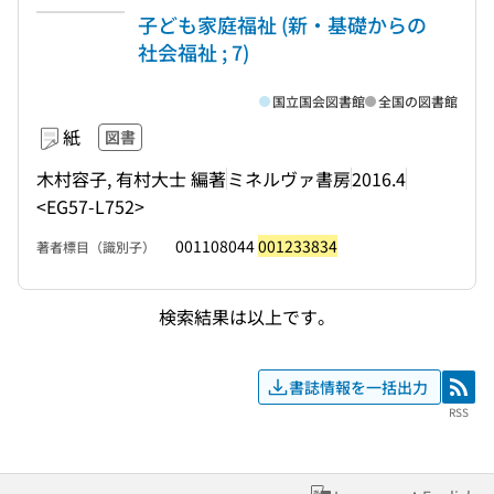
子ども家庭福祉 (新・基礎からの
社会福祉 ; 7)
国立国会図書館
全国の図書館
紙
図書
木村容子, 有村大士 編著
ミネルヴァ書房
2016.4
<EG57-L752>
001108044
001233834
著者標目（識別子）
検索結果は以上です。
書誌情報を一括出力
RSS
RSS