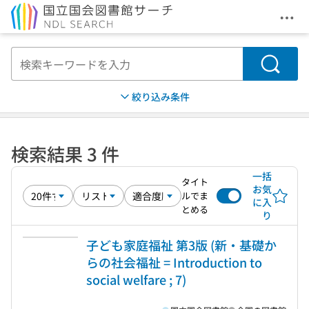
メニ
本文へ移動
検索
絞り込み条件
検索結果 3 件
一括
タイト
お気
ルでま
に入
とめる
り
子ども家庭福祉 第3版 (新・基礎か
らの社会福祉 = Introduction to
social welfare ; 7)