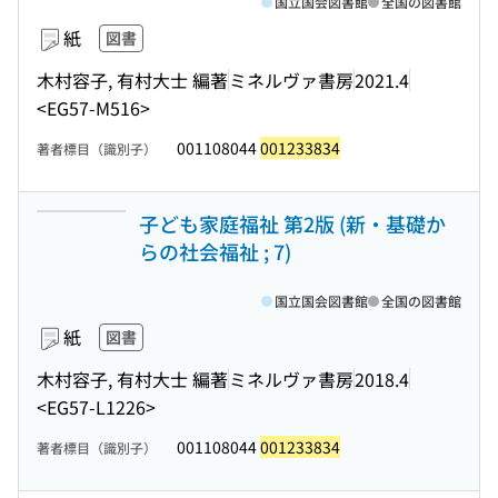
国立国会図書館
全国の図書館
紙
図書
木村容子, 有村大士 編著
ミネルヴァ書房
2021.4
<EG57-M516>
001108044
001233834
著者標目（識別子）
子ども家庭福祉 第2版 (新・基礎か
らの社会福祉 ; 7)
国立国会図書館
全国の図書館
紙
図書
木村容子, 有村大士 編著
ミネルヴァ書房
2018.4
<EG57-L1226>
001108044
001233834
著者標目（識別子）