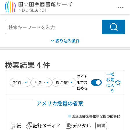
メニ
本文へ移動
検索
絞り込み条件
検索結果 4 件
一括
タイト
お気
ルでま
に入
とめる
り
アメリカ危機の省察
国立国会図書館
全国の図書館
紙
記録メディア
デジタル
図書