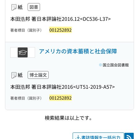
紙
図書
本田浩邦 著
日本評論社
2016.12
<DC536-L37>
001252892
著者標目（識別子）
アメリカの資本蓄積と社会保障
国立国会図書館
紙
博士論文
本田浩邦 著
日本評論社
2016
<UT51-2019-A57>
001252892
著者標目（識別子）
検索結果は以上です。
書誌情報を一括出力