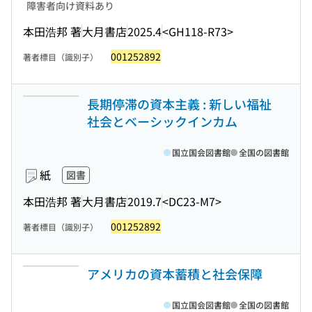
障害者向け資料あり
本田浩邦 著
大月書店
2025.4
<GH118-R73>
001252892
著者標目（識別子）
長期停滞の資本主義 : 新しい福祉
社会とベーシックインカム
国立国会図書館
全国の図書館
紙
図書
本田浩邦 著
大月書店
2019.7
<DC23-M7>
001252892
著者標目（識別子）
アメリカの資本蓄積と社会保障
国立国会図書館
全国の図書館