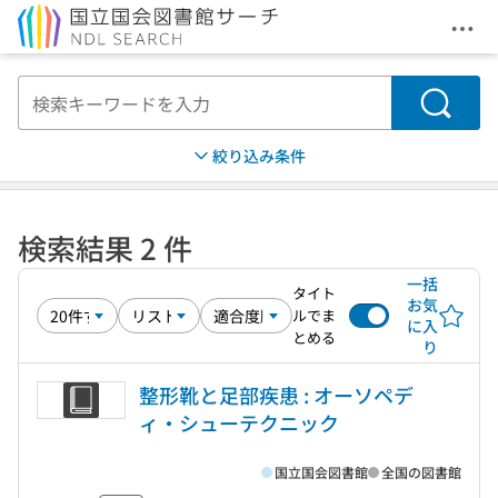
メニ
本文へ移動
検索
絞り込み条件
検索結果 2 件
一括
タイト
お気
ルでま
に入
とめる
り
整形靴と足部疾患 : オーソペデ
ィ・シューテクニック
国立国会図書館
全国の図書館