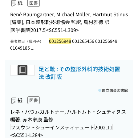
紙
図書
René Baumgartner, Michael Möller, Hartmut Stinus
[編集], 日本整形靴技術協会 監訳, 島村雅徳 訳
医学書院
2017.5
<SC551-L309>
001256948
001265456 001256949
著者標目（識別子）
01049185 ...
足と靴 : その整形外科的技術処置
法 改訂版
国立国会図書館
紙
図書
レネ・バウムガルトナー, ハルトムト・シュティヌス
編著, 赤木家康 監修
フスウントシューインスティテュート
2002.11
<SC551-L284>