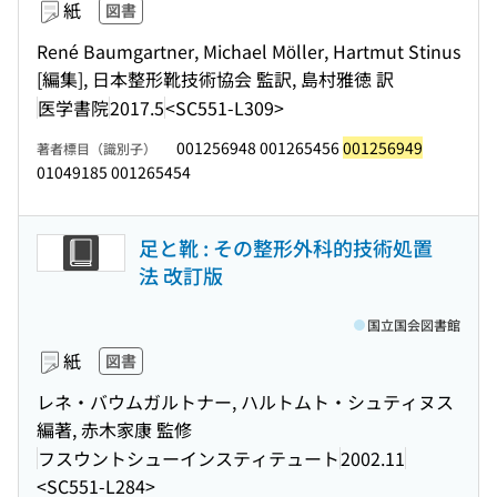
紙
図書
René Baumgartner, Michael Möller, Hartmut Stinus
[編集], 日本整形靴技術協会 監訳, 島村雅徳 訳
医学書院
2017.5
<SC551-L309>
001256948 001265456
001256949
著者標目（識別子）
01049185 001265454
足と靴 : その整形外科的技術処置
法 改訂版
国立国会図書館
紙
図書
レネ・バウムガルトナー, ハルトムト・シュティヌス
編著, 赤木家康 監修
フスウントシューインスティテュート
2002.11
<SC551-L284>