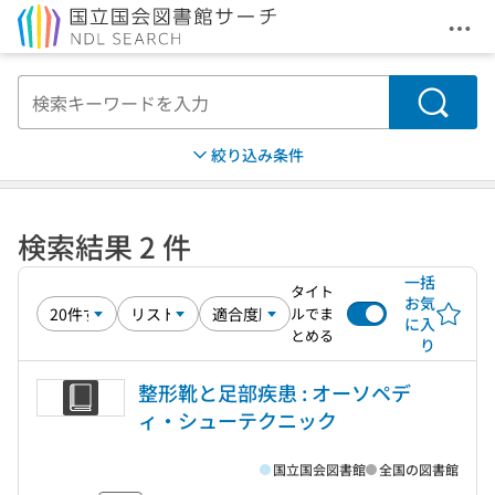
メニ
本文へ移動
検索
絞り込み条件
検索結果 2 件
一括
タイト
お気
ルでま
に入
とめる
り
整形靴と足部疾患 : オーソペデ
ィ・シューテクニック
国立国会図書館
全国の図書館