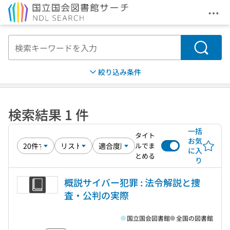
メニ
本文へ移動
検索
絞り込み条件
検索結果 1 件
一括
タイト
お気
ルでま
に入
とめる
り
概説サイバー犯罪 : 法令解説と捜
査・公判の実際
国立国会図書館
全国の図書館