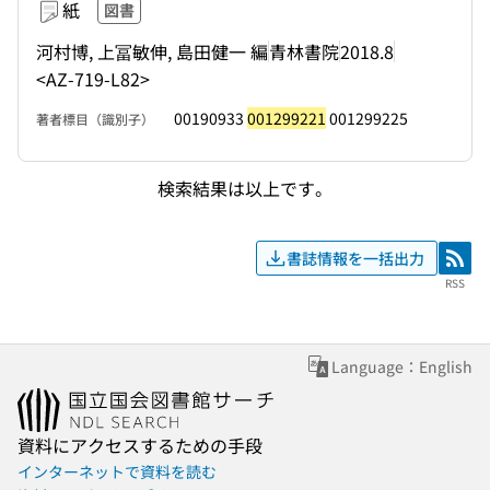
紙
図書
河村博, 上冨敏伸, 島田健一 編
青林書院
2018.8
<AZ-719-L82>
00190933
001299221
001299225
著者標目（識別子）
検索結果は以上です。
書誌情報を一括出力
RSS
RSS
Language：English
資料にアクセスするための手段
インターネットで資料を読む