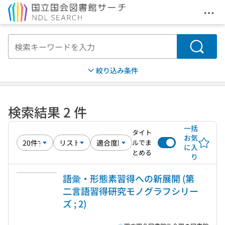
メニ
本文へ移動
検索
絞り込み条件
検索結果 2 件
一括
タイト
お気
ルでま
に入
とめる
り
語彙・形態素習得への新展開 (第
二言語習得研究モノグラフシリー
ズ ; 2)