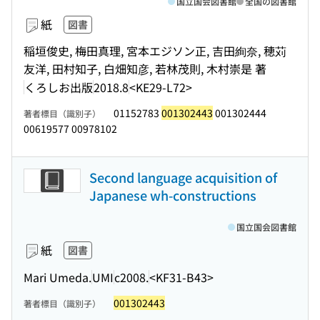
国立国会図書館
全国の図書館
紙
図書
稲垣俊史, 梅田真理, 宮本エジソン正, 吉田絢奈, 穂苅
友洋, 田村知子, 白畑知彦, 若林茂則, 木村崇是 著
くろしお出版
2018.8
<KE29-L72>
01152783
001302443
001302444
著者標目（識別子）
00619577 00978102
Second language acquisition of
Japanese wh-constructions
国立国会図書館
紙
図書
Mari Umeda.
UMI
c2008.
<KF31-B43>
001302443
著者標目（識別子）