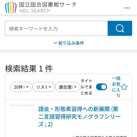
メニ
本文へ移動
検索
絞り込み条件
検索結果 1 件
一括
タイト
お気
ルでま
に入
とめる
り
語彙・形態素習得への新展開 (第
二言語習得研究モノグラフシリー
ズ ; 2)