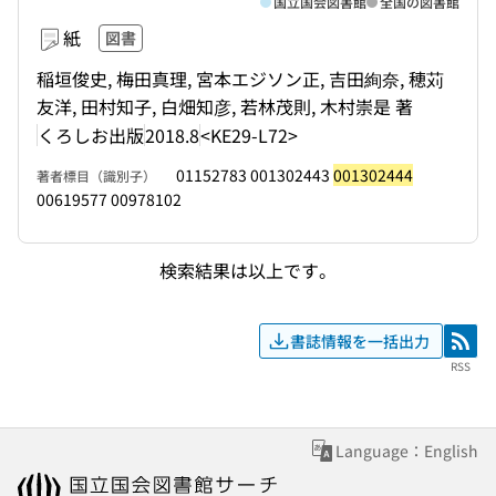
国立国会図書館
全国の図書館
紙
図書
稲垣俊史, 梅田真理, 宮本エジソン正, 吉田絢奈, 穂苅
友洋, 田村知子, 白畑知彦, 若林茂則, 木村崇是 著
くろしお出版
2018.8
<KE29-L72>
01152783 001302443
001302444
著者標目（識別子）
00619577 00978102
検索結果は以上です。
書誌情報を一括出力
RSS
RSS
Language：English