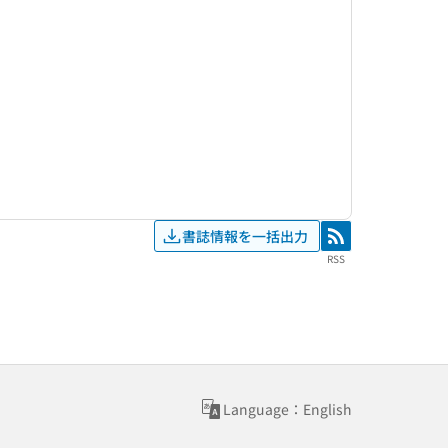
書誌情報を一括出力
RSS
RSS
Language：English