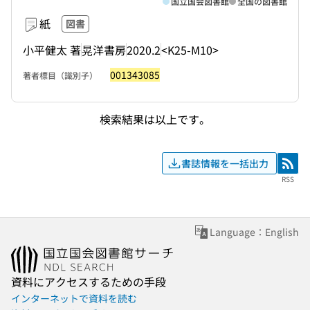
国立国会図書館
全国の図書館
紙
図書
小平健太 著
晃洋書房
2020.2
<K25-M10>
001343085
著者標目（識別子）
検索結果は以上です。
書誌情報を一括出力
RSS
RSS
Language：English
資料にアクセスするための手段
インターネットで資料を読む