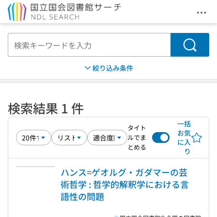
メニ
本文へ移動
検索
絞り込み条件
検索結果 1 件
一括
タイト
お気
ルでま
に入
とめる
り
ハンス=ゲオルグ・ガダマーの芸
術哲学 : 哲学的解釈学における言
語性の問題