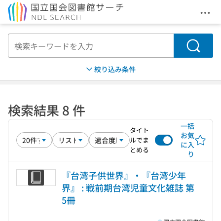
メニ
本文へ移動
検索
絞り込み条件
検索結果 8 件
一括
タイト
お気
ルでま
に入
とめる
り
『台湾子供世界』・『台湾少年
界』 : 戦前期台湾児童文化雑誌 第
5冊