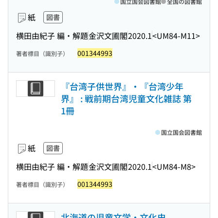
国立国会図書館
全国の図書館
紙
図書
横田由紀子 編・解題
金沢文圃閣
2020.1
<UM84-M11>
001344993
著者標目（識別子）
『台湾子供世界』・『台湾少年
界』 : 戦前期台湾児童文化雑誌 第
1冊
国立国会図書館
紙
図書
横田由紀子 編・解題
金沢文圃閣
2020.1
<UM84-M8>
001344993
著者標目（識別子）
北海道の児童文学・文化史