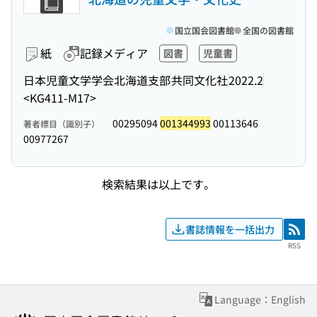
国立国会図書館
全国の図書館
紙
記録メディア
図書
児童書
日本児童文学学会北海道支部
共同文化社
2022.2
<KG411-M17>
00295094
001344993
00113646
著者標目（識別子）
00977267
検索結果は以上です。
書誌情報を一括出力
RSS
RSS
Language：English