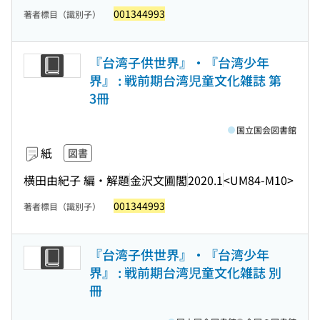
001344993
著者標目（識別子）
『台湾子供世界』・『台湾少年
界』 : 戦前期台湾児童文化雑誌 第
3冊
国立国会図書館
紙
図書
横田由紀子 編・解題
金沢文圃閣
2020.1
<UM84-M10>
001344993
著者標目（識別子）
『台湾子供世界』・『台湾少年
界』 : 戦前期台湾児童文化雑誌 別
冊