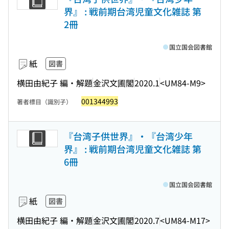
界』 : 戦前期台湾児童文化雑誌 第
2冊
国立国会図書館
紙
図書
横田由紀子 編・解題
金沢文圃閣
2020.1
<UM84-M9>
001344993
著者標目（識別子）
『台湾子供世界』・『台湾少年
界』 : 戦前期台湾児童文化雑誌 第
6冊
国立国会図書館
紙
図書
横田由紀子 編・解題
金沢文圃閣
2020.7
<UM84-M17>