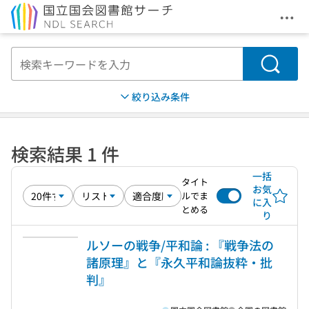
メニ
本文へ移動
検索
絞り込み条件
検索結果 1 件
一括
タイト
お気
ルでま
に入
とめる
り
ルソーの戦争/平和論 : 『戦争法の
諸原理』と『永久平和論抜粋・批
判』