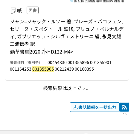
国立国会図書館
全国の図書館
紙
図書
ジャン=ジャック・ルソー 著, ブレーズ・バコフェン,
セリーヌ・スペクトール 監修, ブリュノ・ベルナルデ
ィ, ガブリエッラ・シルヴェストリーニ 編, 永見文雄,
三浦信孝 訳
勁草書房
2020.7
<HD122-M4>
00454830 001355896 001355901
著者標目（識別子）
001164253
001355905
00212439 00160395
検索結果は以上です。
書誌情報を一括出力
RSS
RSS