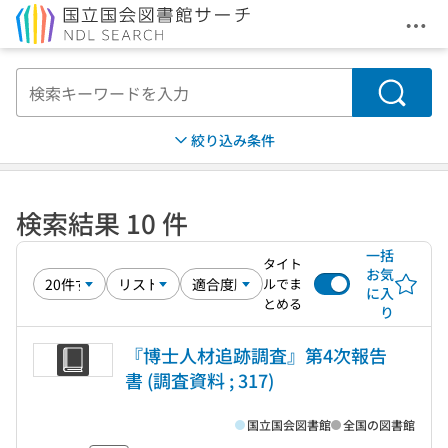
メニ
本文へ移動
検索
絞り込み条件
検索結果 10 件
一括
タイト
お気
ルでま
に入
とめる
り
『博士人材追跡調査』第4次報告
書 (調査資料 ; 317)
国立国会図書館
全国の図書館