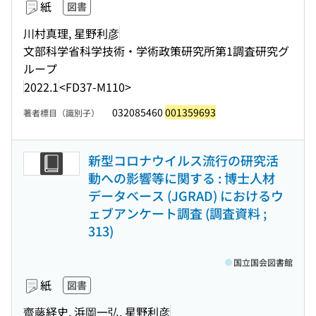
紙
図書
川村真理, 星野利彦
文部科学省科学技術・学術政策研究所第1調査研究グ
ループ
2022.1
<FD37-M110>
032085460
001359693
著者標目（識別子）
新型コロナウイルス流行の研究活
動への影響等に関する : 博士人材
データベース (JGRAD) におけるウ
ェブアンケート調査 (調査資料 ;
313)
国立国会図書館
紙
図書
齋藤経史, 浜岡一弘, 星野利彦