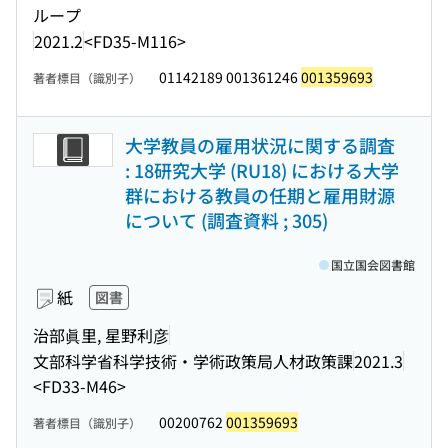
ループ
2021.2
<FD35-M116>
01142189 001361246
001359693
著者標目（識別子）
大学教員の雇用状況に関する調査
: 18研究大学 (RU18) における大学
群における教員の任期と雇用財源
について (調査資料 ; 305)
国立国会図書館
紙
図書
治部眞里, 星野利彦
文部科学省科学技術・学術政策局人材政策課
2021.3
<FD33-M46>
00200762
001359693
著者標目（識別子）