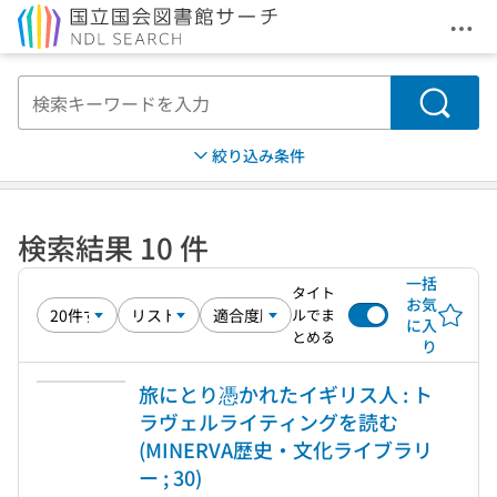
メニ
本文へ移動
検索
絞り込み条件
検索結果 10 件
一括
タイト
お気
ルでま
に入
とめる
り
旅にとり憑かれたイギリス人 : ト
ラヴェルライティングを読む
(MINERVA歴史・文化ライブラリ
ー ; 30)