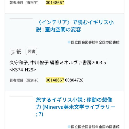
00148667
著者標目（識別子）
〈インテリア〉で読むイギリス小
説 : 室内空間の変容
国立国会図書館
全国の図書館
紙
図書
久守和子, 中川僚子 編著
ミネルヴァ書房
2003.5
<KS74-H29>
00148667
00804728
著者標目（識別子）
旅するイギリス小説 : 移動の想像
力 (Minerva英米文学ライブラリー
; 7)
国立国会図書館
全国の図書館