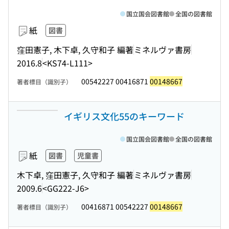
国立国会図書館
全国の図書館
紙
図書
窪田憲子, 木下卓, 久守和子 編著
ミネルヴァ書房
2016.8
<KS74-L111>
00542227 00416871
00148667
著者標目（識別子）
イギリス文化55のキーワード
国立国会図書館
全国の図書館
紙
図書
児童書
木下卓, 窪田憲子, 久守和子 編著
ミネルヴァ書房
2009.6
<GG222-J6>
00416871 00542227
00148667
著者標目（識別子）