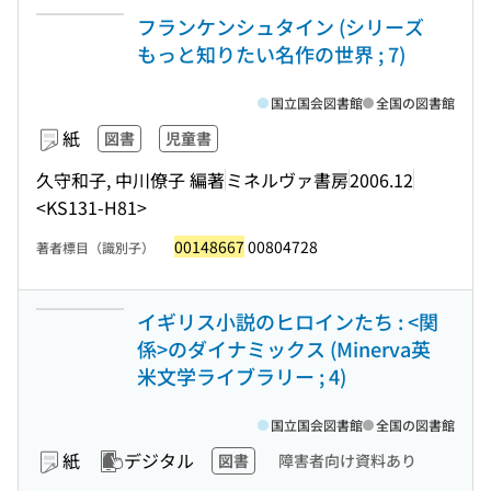
フランケンシュタイン (シリーズ
もっと知りたい名作の世界 ; 7)
国立国会図書館
全国の図書館
紙
図書
児童書
久守和子, 中川僚子 編著
ミネルヴァ書房
2006.12
<KS131-H81>
00148667
00804728
著者標目（識別子）
イギリス小説のヒロインたち : <関
係>のダイナミックス (Minerva英
米文学ライブラリー ; 4)
国立国会図書館
全国の図書館
紙
デジタル
図書
障害者向け資料あり