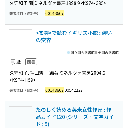
久守和子 著
ミネルヴァ書房
1998.9
<KS74-G95>
00148667
著者標目（識別子）
<衣裳>で読むイギリス小説 : 装い
の変容
国立国会図書館
全国の図書館
紙
図書
久守和子, 窪田憲子 編著
ミネルヴァ書房
2004.6
<KS74-H59>
00148667
00542227
著者標目（識別子）
たのしく読める英米女性作家 : 作
品ガイド120 (シリーズ・文学ガイ
ド ; 5)