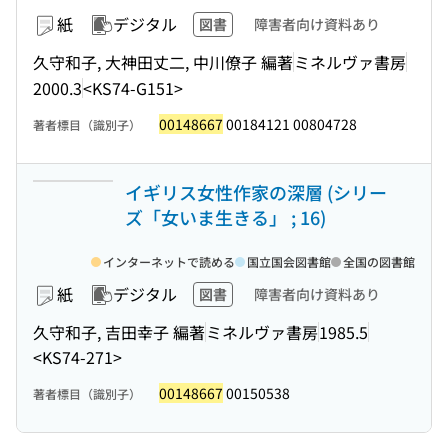
紙
デジタル
図書
障害者向け資料あり
久守和子, 大神田丈二, 中川僚子 編著
ミネルヴァ書房
2000.3
<KS74-G151>
00148667
00184121 00804728
著者標目（識別子）
イギリス女性作家の深層 (シリー
ズ「女いま生きる」 ; 16)
インターネットで読める
国立国会図書館
全国の図書館
紙
デジタル
図書
障害者向け資料あり
久守和子, 吉田幸子 編著
ミネルヴァ書房
1985.5
<KS74-271>
00148667
00150538
著者標目（識別子）