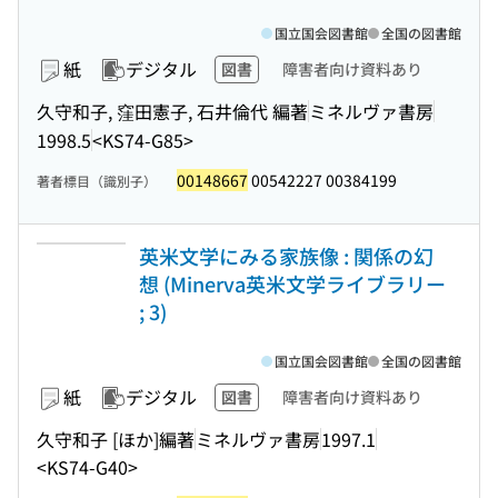
国立国会図書館
全国の図書館
紙
デジタル
図書
障害者向け資料あり
久守和子, 窪田憲子, 石井倫代 編著
ミネルヴァ書房
1998.5
<KS74-G85>
00148667
00542227 00384199
著者標目（識別子）
英米文学にみる家族像 : 関係の幻
想 (Minerva英米文学ライブラリー
; 3)
国立国会図書館
全国の図書館
紙
デジタル
図書
障害者向け資料あり
久守和子 [ほか]編著
ミネルヴァ書房
1997.1
<KS74-G40>