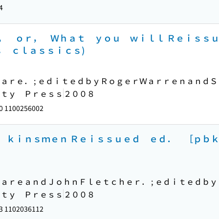
4
， ｏｒ， Ｗｈａｔ ｙｏｕ ｗｉｌｌ Ｒｅｉｓｓ
ｓ ｃｌａｓｓｉｃｓ)
ａｒｅ． ; ｅｄｉｔｅｄｂｙＲｏｇｅｒＷａｒｒｅｎａｎｄ
ｉｔｙ Ｐｒｅｓｓ
２００８
0 1100256002
 ｋｉｎｓｍｅｎ Ｒｅｉｓｓｕｅｄ ｅｄ． ［ｐｂｋ
ａｒｅａｎｄＪｏｈｎＦｌｅｔｃｈｅｒ． ; ｅｄｉｔｅｄｂ
ｉｔｙ Ｐｒｅｓｓ
２００８
3 1102036112