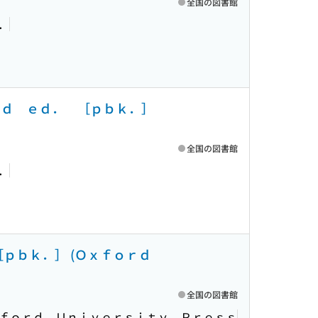
全国の図書館
．
ｅｄ ｅｄ． ［ｐｂｋ．］
全国の図書館
．
［ｐｂｋ．］ (Ｏｘｆｏｒｄ
全国の図書館
ｆｏｒｄ Ｕｎｉｖｅｒｓｉｔｙ Ｐｒｅｓｓ