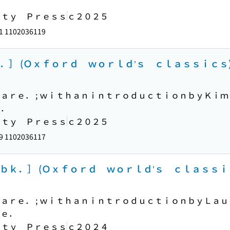
ｉｔｙ Ｐｒｅｓｓ
ｃ２０２５
1 1102036119
．］ (Ｏｘｆｏｒｄ ｗｏｒｌｄ’ｓ ｃｌａｓｓｉｃｓ
ａｒｅ． ; ｗｉｔｈａｎｉｎｔｒｏｄｕｃｔｉｏｎｂｙＫｉｍ
ｅ．
ｉｔｙ Ｐｒｅｓｓ
ｃ２０２５
9 1102036117
ｂｋ．］ (Ｏｘｆｏｒｄ ｗｏｒｌｄ’ｓ ｃｌａｓｓｉ
ａｒｅ． ; ｗｉｔｈａｎｉｎｔｒｏｄｕｃｔｉｏｎｂｙＬａｕ
ｎｅ．
ｉｔｙ Ｐｒｅｓｓ
ｃ２０２４