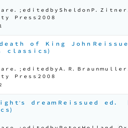
ａｒｅ． ; ｅｄｉｔｅｄｂｙＳｈｅｌｄｏｎＰ．Ｚｉｔｎｅｒ
ｉｔｙ Ｐｒｅｓｓ
２００８
1
ｄｅａｔｈ ｏｆ Ｋｉｎｇ Ｊｏｈｎ Ｒｅｉｓｓｕ
ｓ ｃｌａｓｓｉｃｓ)
ａｒｅ． ; ｅｄｉｔｅｄｂｙＡ．Ｒ．Ｂｒａｕｎｍｕｌｌｅｒ
ｉｔｙ Ｐｒｅｓｓ
２００８
2
ｉｇｈｔ’ｓ ｄｒｅａｍ Ｒｅｉｓｓｕｅｄ ｅｄ． 
ｃｓ)
ａｒｅ． ; ｅｄｉｔｅｄｂｙＰｅｔｅｒＨｏｌｌａｎｄ．
Ｏｘ