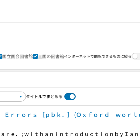
国立国会図書館
全国の図書館
インターネットで閲覧できるものに絞る
タイトルでまとめる
Ｅｒｒｏｒｓ ［ｐｂｋ．］ (Ｏｘｆｏｒｄ ｗｏｒｌｄ
ａｒｅ． ; ｗｉｔｈａｎｉｎｔｒｏｄｕｃｔｉｏｎｂｙＩａｎ