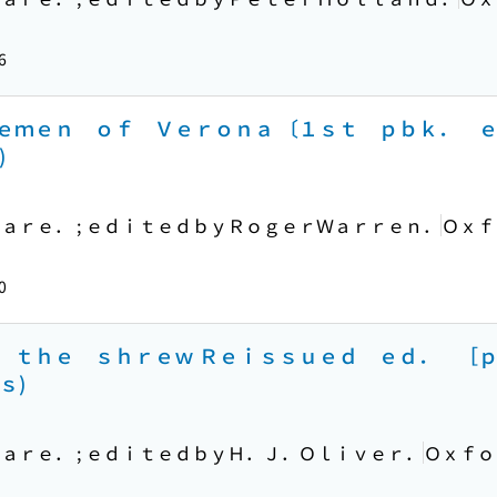
6
ｅｍｅｎ ｏｆ Ｖｅｒｏｎａ 〔１ｓｔ ｐｂｋ． ｅ
)
ａｒｅ． ; ｅｄｉｔｅｄｂｙＲｏｇｅｒＷａｒｒｅｎ．
Ｏｘｆ
0
 ｔｈｅ ｓｈｒｅｗ Ｒｅｉｓｓｕｅｄ ｅｄ． ［ｐ
ｓ)
ａｒｅ． ; ｅｄｉｔｅｄｂｙＨ．Ｊ．Ｏｌｉｖｅｒ．
Ｏｘｆｏ