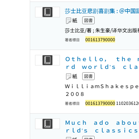
莎士比亚悲剧喜剧集 : ＠中
紙
図書
莎士比亚/著 ; 朱生豪/译
华文出版
001613790000
著者標目
Ｏｔｈｅｌｌｏ， ｔｈｅ 
ｒｄ ｗｏｒｌｄ’ｓ ｃｌａ
紙
図書
ＷｉｌｌｉａｍＳｈａｋｅｓｐｅ
２００８
001613790000
110203612
著者標目
Ｍｕｃｈ ａｄｏ ａｂｏｕ
ｒｌｄ’ｓ ｃｌａｓｓｉｃｓ