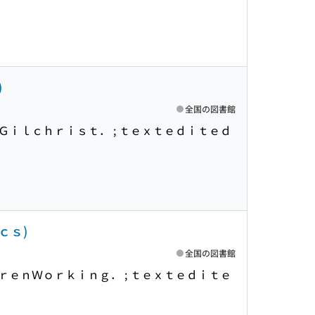
)
全国の図書館
Ｇｉｌｃｈｒｉｓｔ． ; ｔｅｘｔｅｄｉｔｅｄ
ｃｓ)
全国の図書館
ｒｅｎＷｏｒｋｉｎｇ． ; ｔｅｘｔｅｄｉｔｅ