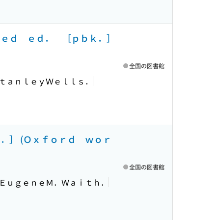
ｕｅｄ ｅｄ． ［ｐｂｋ．］
全国の図書館
ＳｔａｎｌｅｙＷｅｌｌｓ．
．］ (Ｏｘｆｏｒｄ ｗｏｒ
全国の図書館
ｙＥｕｇｅｎｅＭ．Ｗａｉｔｈ．