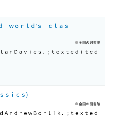
ｄ ｗｏｒｌｄ’ｓ ｃｌａｓ
全国の図書館
ｌａｎＤａｖｉｅｓ． ; ｔｅｘｔｅｄｉｔｅｄ
ｓｓｉｃｓ)
全国の図書館
ｄＡｎｄｒｅｗＢｏｒｌｉｋ． ; ｔｅｘｔｅｄ