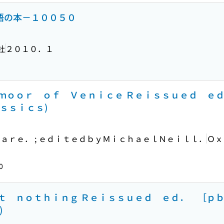
国語の本－１００５０
社
２０１０．１
ｍｏｏｒ ｏｆ Ｖｅｎｉｃｅ Ｒｅｉｓｓｕｅｄ ｅｄ
ｓｓｉｃｓ)
ａｒｅ． ; ｅｄｉｔｅｄｂｙＭｉｃｈａｅｌＮｅｉｌｌ．
Ｏｘ
0
ｔ ｎｏｔｈｉｎｇ Ｒｅｉｓｓｕｅｄ ｅｄ． ［ｐｂ
)