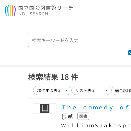
本文へ移動
検索結果 18 件
Ｔｈｅ ｃｏｍｅｄｙ ｏｆ 
紙
図書
ＷｉｌｌｉａｍＳｈａｋｅｓｐｅ