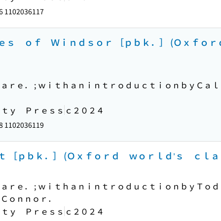
6 1102036117
ｓ ｏｆ Ｗｉｎｄｓｏｒ ［ｐｂｋ．］ (Ｏｘｆｏｒ
ａｒｅ． ; ｗｉｔｈａｎｉｎｔｒｏｄｕｃｔｉｏｎｂｙＣａｌ
．
ｉｔｙ Ｐｒｅｓｓ
ｃ２０２４
8 1102036119
 ［ｐｂｋ．］ (Ｏｘｆｏｒｄ ｗｏｒｌｄ’ｓ ｃｌａ
ａｒｅ． ; ｗｉｔｈａｎｉｎｔｒｏｄｕｃｔｉｏｎｂｙＴｏｄ
．Ｃｏｎｎｏｒ．
ｉｔｙ Ｐｒｅｓｓ
ｃ２０２４