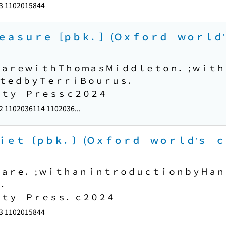
3 1102015844
ａｓｕｒｅ ［ｐｂｋ．］ (Ｏｘｆｏｒｄ ｗｏｒｌｄ’
ａｒｅｗｉｔｈＴｈｏｍａｓＭｉｄｄｌｅｔｏｎ． ; ｗｉｔ
ｄｉｔｅｄｂｙＴｅｒｒｉＢｏｕｒｕｓ．
ｉｔｙ Ｐｒｅｓｓ
ｃ２０２４
 1102036114 1102036...
ｅｔ 〔ｐｂｋ．〕 (Ｏｘｆｏｒｄ ｗｏｒｌｄ’ｓ ｃ
ａｒｅ． ; ｗｉｔｈａｎｉｎｔｒｏｄｕｃｔｉｏｎｂｙＨａｎ
ｒ．
ｉｔｙ Ｐｒｅｓｓ．
ｃ２０２４
3 1102015844