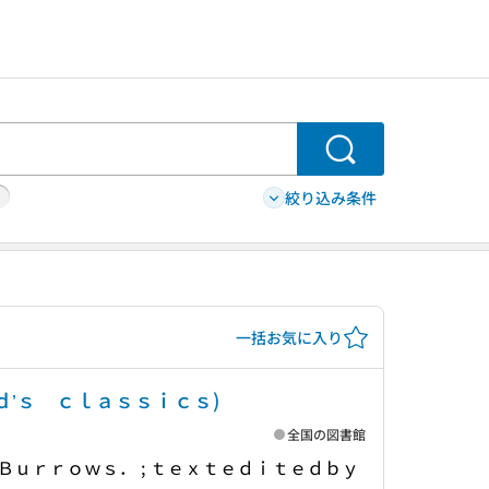
検索
絞り込み条件
一括お気に入り
’ｓ ｃｌａｓｓｉｃｓ)
全国の図書館
Ｂｕｒｒｏｗｓ． ; ｔｅｘｔｅｄｉｔｅｄｂｙ