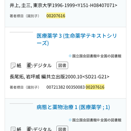
井上, 圭三, 東京大学
1996-1999
<Y151-H08407071>
00207616
著者標目（識別子）
医療薬学 3 (生命薬学テキストシリ
ーズ)
国立国会図書館
全国の図書館
紙
デジタル
図書
長尾拓, 岩坪威 編
共立出版
2000.10
<SD21-G21>
00721382 00350083
00207616
著者標目（識別子）
病態と薬物治療 1 (医療薬学 ; 1)
国立国会図書館
全国の図書館
紙
デジタル
図書