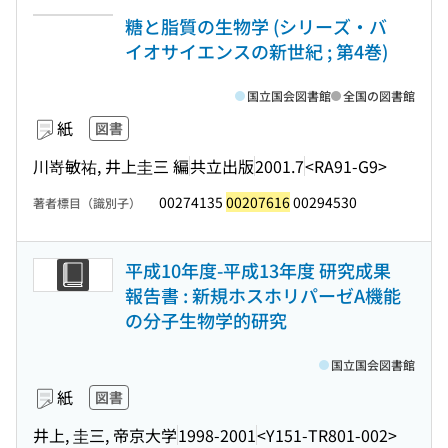
糖と脂質の生物学 (シリーズ・バ
イオサイエンスの新世紀 ; 第4巻)
国立国会図書館
全国の図書館
紙
図書
川嵜敏祐, 井上圭三 編
共立出版
2001.7
<RA91-G9>
00274135
00207616
00294530
著者標目（識別子）
平成10年度-平成13年度 研究成果
報告書 : 新規ホスホリパーゼA機能
の分子生物学的研究
国立国会図書館
紙
図書
井上, 圭三, 帝京大学
1998-2001
<Y151-TR801-002>