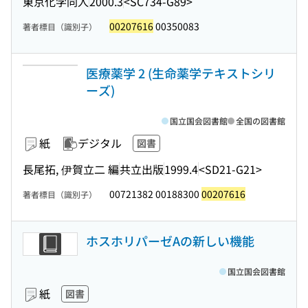
東京化学同人
2000.3
<SC734-G89>
00207616
00350083
著者標目（識別子）
医療薬学 2 (生命薬学テキストシリ
ーズ)
国立国会図書館
全国の図書館
紙
デジタル
図書
長尾拓, 伊賀立二 編
共立出版
1999.4
<SD21-G21>
00721382 00188300
00207616
著者標目（識別子）
ホスホリパーゼAの新しい機能
国立国会図書館
紙
図書