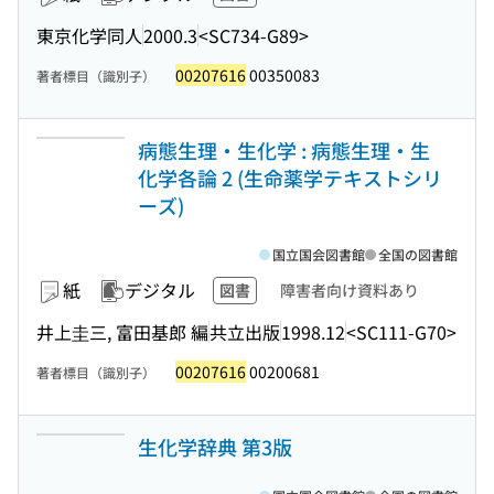
東京化学同人
2000.3
<SC734-G89>
00207616
00350083
著者標目（識別子）
病態生理・生化学 : 病態生理・生
化学各論 2 (生命薬学テキストシリ
ーズ)
国立国会図書館
全国の図書館
紙
デジタル
図書
障害者向け資料あり
井上圭三, 富田基郎 編
共立出版
1998.12
<SC111-G70>
00207616
00200681
著者標目（識別子）
生化学辞典 第3版