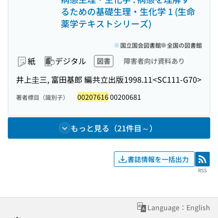
るための基礎生理・生化学 1 (生命
薬学テキストシリーズ)
国立国会図書館
全国の図書館
紙
デジタル
図書
障害者向け資料あり
井上圭三, 富田基郎 編
共立出版
1998.11
<SC111-G70>
00207616
00200681
著者標目（識別子）
もっと見る（21件目～）
書誌情報を一括出力
RSS
RSS
Language：English