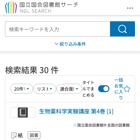
メニ
本文へ移動
検索
絞り込み条件
検索結果 30 件
一括
タイト
お気
ルでま
に入
とめる
り
生物薬科学実験講座 第4巻 [1]
国立国会図書館
全国の図書館
紙
図書