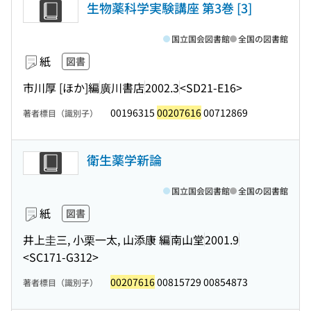
生物薬科学実験講座 第3巻 [3]
国立国会図書館
全国の図書館
紙
図書
市川厚 [ほか]編
廣川書店
2002.3
<SD21-E16>
00196315
00207616
00712869
著者標目（識別子）
衛生薬学新論
国立国会図書館
全国の図書館
紙
図書
井上圭三, 小栗一太, 山添康 編
南山堂
2001.9
<SC171-G312>
00207616
00815729 00854873
著者標目（識別子）