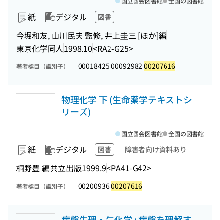
国立国会図書館
全国の図書館
紙
デジタル
図書
今堀和友, 山川民夫 監修, 井上圭三 [ほか]編
東京化学同人
1998.10
<RA2-G25>
00018425 00092982
00207616
著者標目（識別子）
物理化学 下 (生命薬学テキストシ
リーズ)
国立国会図書館
全国の図書館
紙
デジタル
図書
障害者向け資料あり
桐野豊 編
共立出版
1999.9
<PA41-G42>
00200936
00207616
著者標目（識別子）
病態生理・生化学 : 病態を理解す