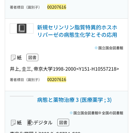
00207616
著者標目（識別子）
新規セリンリン脂質特異的ホスホ
リパーゼの病態生化学とその応用
国立国会図書館
紙
図書
井上, 圭三, 帝京大学
1998-2000
<Y151-H10557218>
00207616
著者標目（識別子）
病態と薬物治療 3 (医療薬学 ; 3)
国立国会図書館
全国の図書館
紙
デジタル
図書