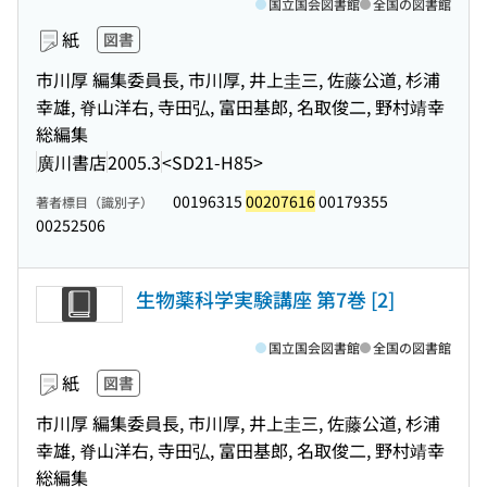
国立国会図書館
全国の図書館
紙
図書
市川厚 編集委員長, 市川厚, 井上圭三, 佐藤公道, 杉浦
幸雄, 脊山洋右, 寺田弘, 富田基郎, 名取俊二, 野村靖幸
総編集
廣川書店
2005.3
<SD21-H85>
00196315
00207616
00179355
著者標目（識別子）
00252506
生物薬科学実験講座 第7巻 [2]
国立国会図書館
全国の図書館
紙
図書
市川厚 編集委員長, 市川厚, 井上圭三, 佐藤公道, 杉浦
幸雄, 脊山洋右, 寺田弘, 富田基郎, 名取俊二, 野村靖幸
総編集