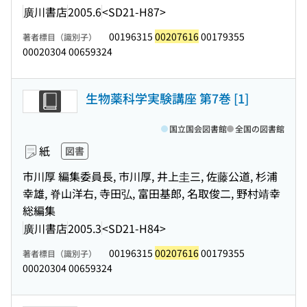
廣川書店
2005.6
<SD21-H87>
00196315
00207616
00179355
著者標目（識別子）
00020304 00659324
生物薬科学実験講座 第7巻 [1]
国立国会図書館
全国の図書館
紙
図書
市川厚 編集委員長, 市川厚, 井上圭三, 佐藤公道, 杉浦
幸雄, 脊山洋右, 寺田弘, 富田基郎, 名取俊二, 野村靖幸
総編集
廣川書店
2005.3
<SD21-H84>
00196315
00207616
00179355
著者標目（識別子）
00020304 00659324