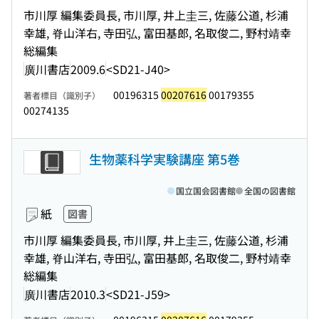
市川厚 編集委員長, 市川厚, 井上圭三, 佐藤公道, 杉浦
幸雄, 脊山洋右, 寺田弘, 富田基郎, 名取俊二, 野村靖幸
総編集
廣川書店
2009.6
<SD21-J40>
00196315
00207616
00179355
著者標目（識別子）
00274135
生物薬科学実験講座 第5巻
国立国会図書館
全国の図書館
紙
図書
市川厚 編集委員長, 市川厚, 井上圭三, 佐藤公道, 杉浦
幸雄, 脊山洋右, 寺田弘, 富田基郎, 名取俊二, 野村靖幸
総編集
廣川書店
2010.3
<SD21-J59>