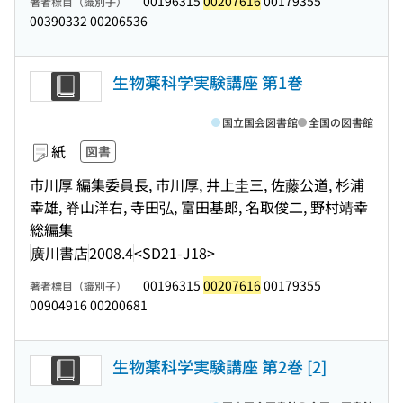
00196315
00207616
00179355
著者標目（識別子）
00390332 00206536
生物薬科学実験講座 第1巻
国立国会図書館
全国の図書館
紙
図書
市川厚 編集委員長, 市川厚, 井上圭三, 佐藤公道, 杉浦
幸雄, 脊山洋右, 寺田弘, 富田基郎, 名取俊二, 野村靖幸
総編集
廣川書店
2008.4
<SD21-J18>
00196315
00207616
00179355
著者標目（識別子）
00904916 00200681
生物薬科学実験講座 第2巻 [2]