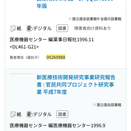
年版
国立国会図書館
全国の図書館
紙
デジタル
図書
障害者向け資料あり
医療機器センター 編
薬事日報社
1996.11
<DL461-G21>
00260988
著者標目（識別子）
新医療技術開発研究事業研究報告
書 : 官民共同プロジェクト研究事
業 平成7年度
国立国会図書館
紙
デジタル
図書
医療機器センター 編
医療機器センター
1996.9