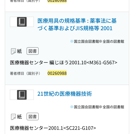
00260988
著者標目（識別子）
医療用具の規格基準 : 薬事法に基
づく基準およびJIS規格等 2001
国立国会図書館
全国の図書館
紙
図書
医療機器センター 編
じほう
2001.10
<M361-G567>
00260988
著者標目（識別子）
21世紀の医療機器技術
国立国会図書館
全国の図書館
紙
図書
医療機器センター
2001.1
<SC221-G107>