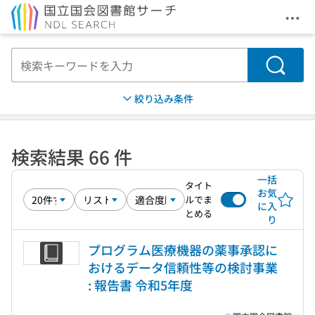
メニ
本文へ移動
検索
絞り込み条件
検索結果 66 件
一括
タイト
お気
ルでま
に入
とめる
り
プログラム医療機器の薬事承認に
おけるデータ信頼性等の検討事業
: 報告書 令和5年度