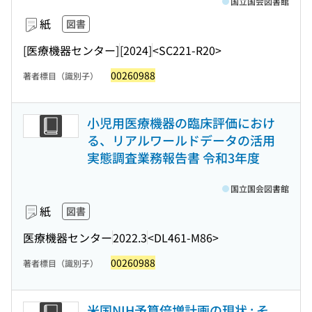
国立国会図書館
紙
図書
[医療機器センター]
[2024]
<SC221-R20>
00260988
著者標目（識別子）
小児用医療機器の臨床評価におけ
る、リアルワールドデータの活用
実態調査業務報告書 令和3年度
国立国会図書館
紙
図書
医療機器センター
2022.3
<DL461-M86>
00260988
著者標目（識別子）
米国NIH予算倍増計画の現状 : そ