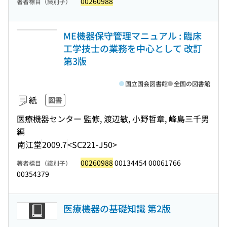
00260988
著者標目（識別子）
ME機器保守管理マニュアル : 臨床
工学技士の業務を中心として 改訂
第3版
国立国会図書館
全国の図書館
紙
図書
医療機器センター 監修, 渡辺敏, 小野哲章, 峰島三千男
編
南江堂
2009.7
<SC221-J50>
00260988
00134454 00061766
著者標目（識別子）
00354379
医療機器の基礎知識 第2版