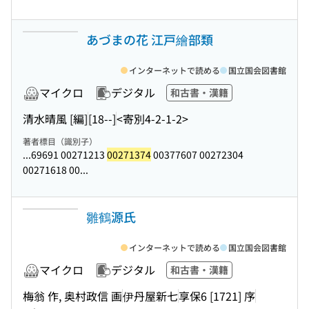
あづまの花 江戸繪部類
インターネットで読める
国立国会図書館
マイクロ
デジタル
和古書・漢籍
清水晴風 [編]
[18--]
<寄別4-2-1-2>
著者標目（識別子）
...69691 00271213
00271374
00377607 00272304
00271618 00...
雛鶴源氏
インターネットで読める
国立国会図書館
マイクロ
デジタル
和古書・漢籍
梅翁 作, 奥村政信 画
伊丹屋新七
享保6 [1721] 序