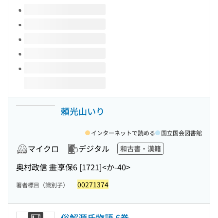
このタイトルの巻号
頼光山いり
インターネットで読める
国立国会図書館
マイクロ
デジタル
和古書・漢籍
奥村政信 畫
享保6 [1721]
<か-40>
00271374
著者標目（識別子）
俗解源氏物語 6巻