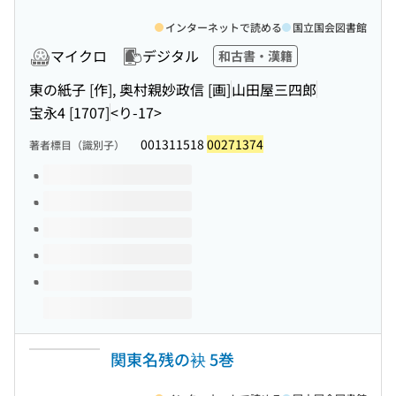
インターネットで読める
国立国会図書館
マイクロ
デジタル
和古書・漢籍
東の紙子 [作], 奥村親妙政信 [画]
山田屋三四郎
宝永4 [1707]
<り-17>
001311518
00271374
著者標目（識別子）
このタイトルの巻号
関東名残の袂 5巻