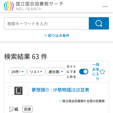
メニ
本文へ移動
検索
絞り込み条件
検索結果 63 件
一括
タイト
お気
ルでま
に入
とめる
り
夢想頭巾 : 伊勢物語誹諧豆男
国立国会図書館
全国の図書館
紙
図書