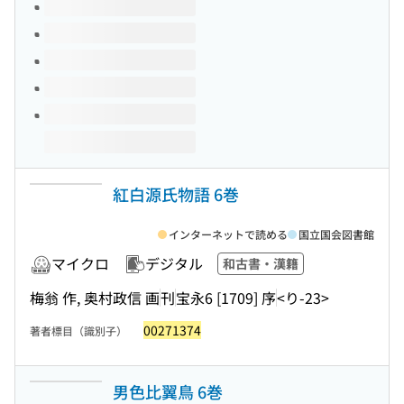
このタイトルの巻号
紅白源氏物語 6巻
インターネットで読める
国立国会図書館
マイクロ
デジタル
和古書・漢籍
梅翁 作, 奥村政信 画
刊
宝永6 [1709] 序
<り-23>
00271374
著者標目（識別子）
男色比翼鳥 6巻