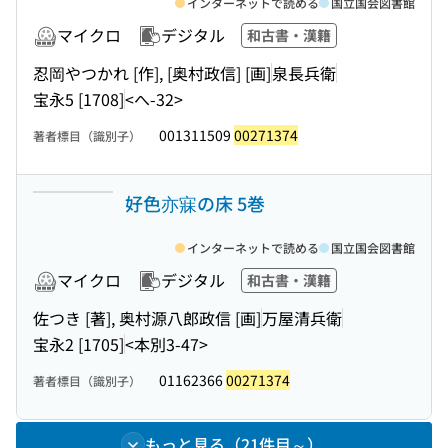
インターネットで読める
国立国会図書館
マイクロ
デジタル
和古書・漢籍
忍岡やつかれ [作], [奥村政信] [画]
泉長兵衛
宝永5 [1708]
<へ-32>
001311509
00271374
著者標目（識別子）
好色亦寐の床 5巻
インターネットで読める
国立国会図書館
マイクロ
デジタル
和古書・漢籍
佐つき [著], 奥村源八郎政信 [画]
万屋清兵衛
宝永2 [1705]
<本別3-47>
01162366
00271374
著者標目（識別子）
もっと見る（21件目～）