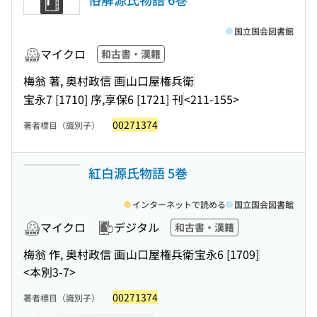
国立国会図書館
マイクロ
和古書・漢籍
梅翁 著, 奥村政信 画
山口屋権兵衛
宝永7 [1710] 序,享保6 [1721] 刊
<211-155>
00271374
著者標目（識別子）
紅白源氏物語 5巻
インターネットで読める
国立国会図書館
マイクロ
デジタル
和古書・漢籍
梅翁 作, 奥村政信 画
山口屋権兵衛
宝永6 [1709]
<本別3-7>
00271374
著者標目（識別子）