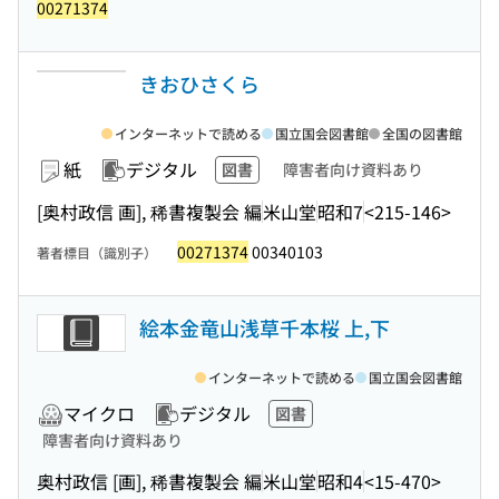
00271374
きおひさくら
インターネットで読める
国立国会図書館
全国の図書館
紙
デジタル
図書
障害者向け資料あり
[奥村政信 画], 稀書複製会 編
米山堂
昭和7
<215-146>
00271374
00340103
著者標目（識別子）
絵本金竜山浅草千本桜 上,下
インターネットで読める
国立国会図書館
マイクロ
デジタル
図書
障害者向け資料あり
奥村政信 [画], 稀書複製会 編
米山堂
昭和4
<15-470>