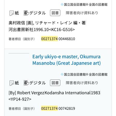
国立国会図書館
全国の図書館
紙
デジタル
図書
障害者向け資料あり
奥村政信 [画], リチャード・レイン 編・著
河出書房新社
1996.10
<KC16-G516>
00271374
00446810
著者標目（識別子）
Early ukiyo-e master, Okumura
Masanobu (Great Japanese art)
国立国会図書館
全国の図書館
紙
デジタル
図書
障害者向け資料あり
[By] Robert Vergez
Kodansha International
1983
<YP14-927>
00271374
00742819
著者標目（識別子）