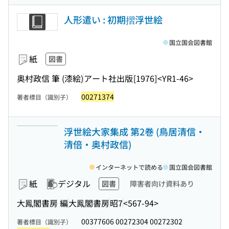
人形遣い : 初期摺浮世絵
国立国会図書館
紙
図書
奥村政信 筆 (漆絵)
アート社出版
[1976]
<YR1-46>
00271374
著者標目（識別子）
浮世絵大家集成 第2巻 (鳥居清信・
清倍・奥村政信)
インターネットで読める
国立国会図書館
紙
デジタル
図書
障害者向け資料あり
大鳳閣書房 編
大鳳閣書房
昭7
<567-94>
00377606 00272304 00272302
著者標目（識別子）