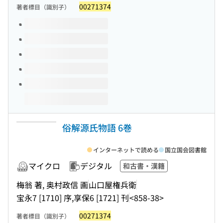
00271374
著者標目（識別子）
このタイトルの巻号
俗解源氏物語 6巻
インターネットで読める
国立国会図書館
マイクロ
デジタル
和古書・漢籍
梅翁 著, 奥村政信 画
山口屋権兵衛
宝永7 [1710] 序,享保6 [1721] 刊
<858-38>
00271374
著者標目（識別子）