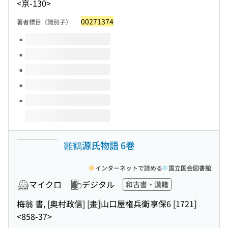
<京-130>
00271374
著者標目（識別子）
このタイトルの巻号
雛鶴源氏物語 6巻
インターネットで読める
国立国会図書館
マイクロ
デジタル
和古書・漢籍
梅翁 書, [奥村政信] [畫]
山口屋権兵衛
享保6 [1721]
<858-37>