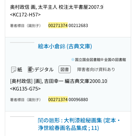
奥村政信 画, 太平主人 校注
太平書屋
2007.9
<KC172-H57>
00271374
00212683
著者標目（識別子）
絵本小倉錦 (古典文庫)
国立国会図書館
全国の図書館
紙
デジタル
図書
障害者向け資料あり
[奥村政信] [画], 吉田幸一 編
古典文庫
2000.10
<KG135-G75>
00271374
00096880
著者標目（識別子）
閨の雛形 : 大判漆絵秘画集 (定本・
浄世絵春画名品集成 ; 11)