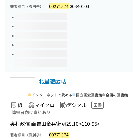
00271374
00340103
著者標目（識別子）
このタイトルの巻号
北里遊戯帖
インターネットで読める
国立国会図書館
全国の図書館
紙
マイクロ
デジタル
図書
障害者向け資料あり
奥村政信 画
吉田金兵衛
明29.10
<110-95>
00271374
著者標目（識別子）