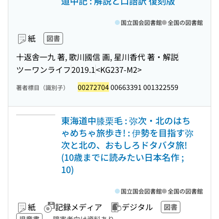
道中記 : 解説と口語訳 復刻版
国立国会図書館
全国の図書館
紙
図書
十返舎一九 著, 歌川國信 画, 星川香代 著・解説
ツーワンライフ
2019.1
<KG237-M2>
00272704
00663391 001322559
著者標目（識別子）
東海道中膝栗毛 : 弥次・北のはち
ゃめちゃ旅歩き! : 伊勢を目指す弥
次と北の、おもしろドタバタ旅!
(10歳までに読みたい日本名作 ;
10)
国立国会図書館
全国の図書館
紙
記録メディア
デジタル
図書