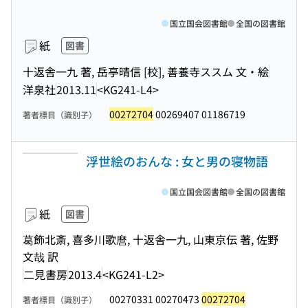
国立国会図書館
全国の図書館
紙
図書
十返舎一九 著, 岳亭晴信 [校], 善養寺ススム 文・絵
洋泉社
2013.11
<KG241-L4>
00272704
00269407 01186719
著者標目（識別子）
浮世絵のおんな : 女と男の寝物語
国立国会図書館
全国の図書館
紙
図書
葛飾北斎, 喜多川歌麿, 十返舎一九, 山東京伝 著, 佐野
文哉 訳
二見書房
2013.4
<KG241-L2>
00270331 00270473
00272704
著者標目（識別子）