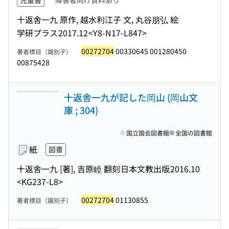
児童書
障害者向け資料あり
十返舎一九 原作, 越水利江子 文, 丸谷朋弘 絵
学研プラス
2017.12
<Y8-N17-L847>
00272704
00330645 001280450
著者標目（識別子）
00875428
十返舎一九が記した岡山 (岡山文
庫 ; 304)
国立国会図書館
全国の図書館
紙
図書
十返舎一九 [著], 吉原睦 翻刻
日本文教出版
2016.10
<KG237-L8>
00272704
01130855
著者標目（識別子）