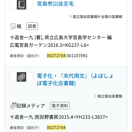
宮島参詣膝栗毛
国立国会図書館
全国の図書館
紙
図書
十返舎一九 [著], 県立広島大学宮島学センター 編
広電宮島ガーデン
2016.3
<KG237-L6>
00272704
001107091
著者標目（識別子）
電子化・『萬代用文』 (よぼしょ
ぼ電子化古書籍)
国立国会図書館
記録メディア
電子資料
十返舎一九 撰
與野書房
2015.4
<YH233-L3837>
00272704
著者標目（識別子）