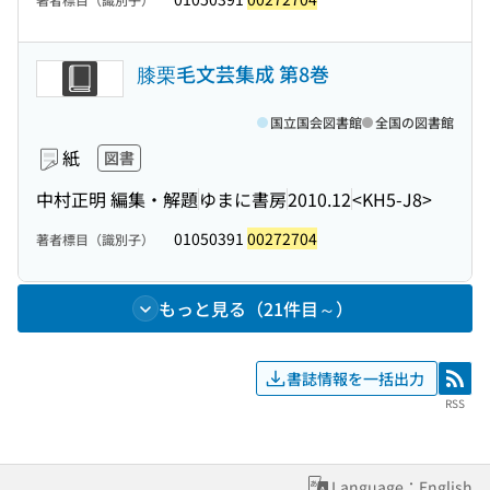
膝栗毛文芸集成 第8巻
国立国会図書館
全国の図書館
紙
図書
中村正明 編集・解題
ゆまに書房
2010.12
<KH5-J8>
01050391
00272704
著者標目（識別子）
もっと見る（21件目～）
書誌情報を一括出力
RSS
RSS
Language：English