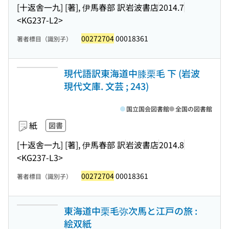
[十返舎一九] [著], 伊馬春部 訳
岩波書店
2014.7
<KG237-L2>
00272704
00018361
著者標目（識別子）
現代語訳東海道中膝栗毛 下 (岩波
現代文庫. 文芸 ; 243)
国立国会図書館
全国の図書館
紙
図書
[十返舎一九] [著], 伊馬春部 訳
岩波書店
2014.8
<KG237-L3>
00272704
00018361
著者標目（識別子）
東海道中栗毛弥次馬と江戸の旅 :
絵双紙