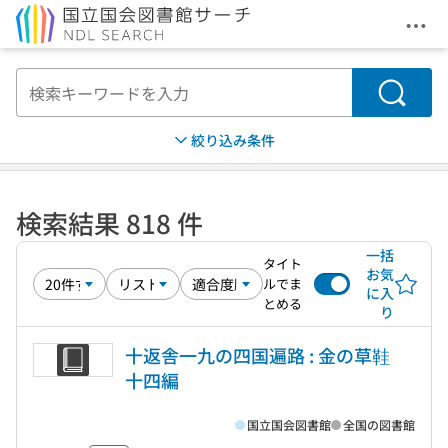
メニ
本文へ移動
検索
絞り込み条件
検索結果 818 件
一括
タイト
お気
ルでま
に入
とめる
り
十返舎一九の四国遍路 : 金の草鞋
十四編
国立国会図書館
全国の図書館