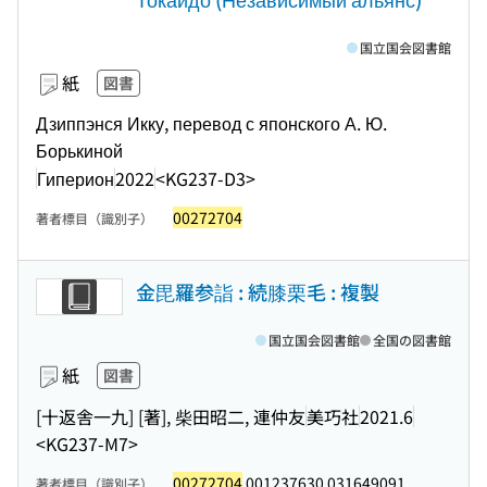
国立国会図書館
紙
図書
Дзиппэнся Икку, перевод с японского А. Ю.
Борькиной
Гиперион
2022
<KG237-D3>
00272704
著者標目（識別子）
金毘羅参詣 : 続膝栗毛 : 複製
国立国会図書館
全国の図書館
紙
図書
[十返舎一九] [著], 柴田昭二, 連仲友
美巧社
2021.6
<KG237-M7>
00272704
001237630 031649091
著者標目（識別子）