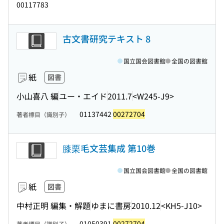
00117783
古文書研究テキスト 8
国立国会図書館
全国の図書館
紙
図書
小山喜八 編
ユー・エイド
2011.7
<W245-J9>
01137442
00272704
著者標目（識別子）
膝栗毛文芸集成 第10巻
国立国会図書館
全国の図書館
紙
図書
中村正明 編集・解題
ゆまに書房
2010.12
<KH5-J10>
01050391
00272704
著者標目（識別子）