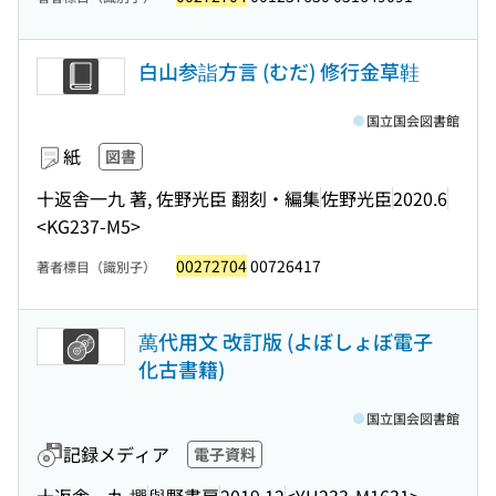
白山参詣方言 (むだ) 修行金草鞋
国立国会図書館
紙
図書
十返舎一九 著, 佐野光臣 翻刻・編集
佐野光臣
2020.6
<KG237-M5>
00272704
00726417
著者標目（識別子）
萬代用文 改訂版 (よぼしょぼ電子
化古書籍)
国立国会図書館
記録メディア
電子資料
十返舎一九 撰
與野書房
2019.12
<YH233-M1631>