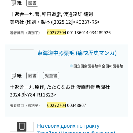
紙
図書
十返舎一九 著, 稲田道彦, 渡邉達雄 翻刻
美巧社 (印刷・製本)
[2025.12]
<KG237-R5>
00272704
001136014 034489926
著者標目（識別子）
東海道中膝栗毛 (痛快歴史マンガ)
国立国会図書館
全国の図書館
紙
図書
児童書
十返舎一九 原作, たたらなおき 漫画
静岡新聞社
2024.9
<Y84-R11322>
00272704
00348807
著者標目（識別子）
На своих двоих по тракту
Токайдо (Независимый альянс)