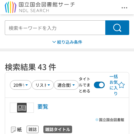
メニ
本文へ移動
検索
絞り込み条件
検索結果 43 件
一括
タイト
お気
ルでま
に入
とめる
り
要覧
国立国会図書館
紙
雑誌
雑誌タイトル