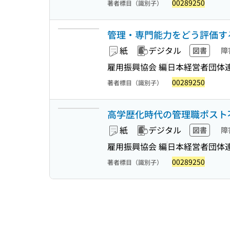
00289250
著者標目（識別子）
管理・専門能力をどう評価す
紙
デジタル
図書
障
雇用振興協会 編
日本経営者団体
00289250
著者標目（識別子）
高学歴化時代の管理職ポスト
紙
デジタル
図書
障
雇用振興協会 編
日本経営者団体
00289250
著者標目（識別子）