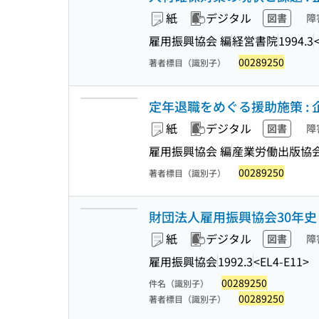
紙
デジタル
図書
障
雇用振興協会 編
経営書院
1994.3
00289250
著者標目（識別子）
定年退職をめぐる援助施策 :
紙
デジタル
図書
障
雇用振興協会 編
産業労働出版協
00289250
著者標目（識別子）
財団法人雇用振興協会30年史
紙
デジタル
図書
障
雇用振興協会
1992.3
<EL4-E11>
00289250
件名（識別子）
00289250
著者標目（識別子）