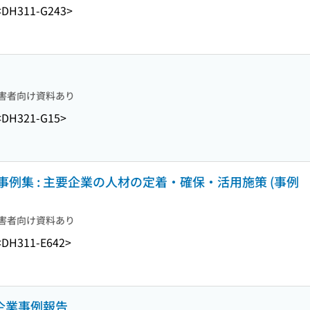
<DH311-G243>
害者向け資料あり
<DH321-G15>
例集 : 主要企業の人材の定着・確保・活用施策 (事例
害者向け資料あり
<DH311-E642>
 企業事例報告