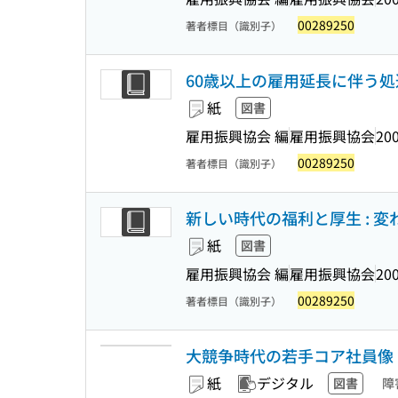
00289250
著者標目（識別子）
60歳以上の雇用延長に伴う処
紙
図書
雇用振興協会 編
雇用振興協会
200
00289250
著者標目（識別子）
新しい時代の福利と厚生 : 変
紙
図書
雇用振興協会 編
雇用振興協会
200
00289250
著者標目（識別子）
大競争時代の若手コア社員像
紙
デジタル
図書
障