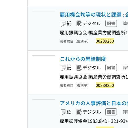
雇用機会均等の現状と課題 :
紙
デジタル
図書
障
雇用振興協会 編
産業労働調査所
1
00289250
著者標目（識別子）
これからの昇給制度
紙
デジタル
図書
障
雇用振興協会 編
産業労働調査所
1
00289250
著者標目（識別子）
アメリカの人事評価と日本の
紙
デジタル
図書
障
雇用振興協会
1983.8
<DH321-93>