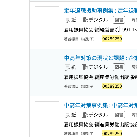
定年退職援助事例集 : 定年退職
紙
デジタル
図書
障
雇用振興協会 編
経営書院
1991.1
00289250
著者標目（識別子）
中高年対策の現状と課題 : 
紙
デジタル
図書
障
雇用振興協会 編
産業労働出版協
00289250
著者標目（識別子）
中高年対策事例集 : 中高年対
紙
デジタル
図書
障
雇用振興協会 編
産業労働出版協
00289250
著者標目（識別子）