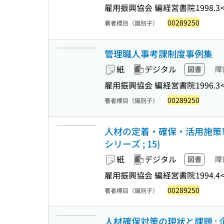
雇用振興協会 編
経営書院
1998.3
00289250
著者標目（識別子）
管理職人事考課制度事例集
紙
デジタル
図書
障
雇用振興協会 編
経営書院
1996.3
00289250
著者標目（識別子）
人材の定着・確保・活用施策事
シリーズ ; 15)
紙
デジタル
図書
障
雇用振興協会 編
経営書院
1994.4
00289250
著者標目（識別子）
人材確保対策の現状と課題 :