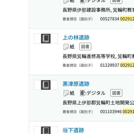
紙
デジタル
図書
長野県伊那建設事務所, 箕輪町教
00527834
00291
著者標目（識別子）
上の林遺跡
紙
図書
長野県箕輪進修高等学校, 箕輪町
01229937
00291
著者標目（識別子）
黒津原遺跡
紙
デジタル
図書
長野県上伊那郡箕輪町土地開発公社
001103946
0029
著者標目（識別子）
堰下遺跡