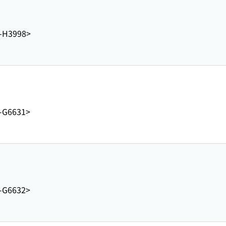
-H3998>
-G6631>
-G6632>