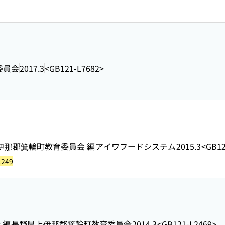
委員会
2017.3
<GB121-L7682>
伊那郡箕輪町教育委員会 編
アイワフードシステム
2015.3
<GB12
1249
 編
長野県上伊那郡箕輪町教育委員会
2014.3
<GB121-L2469>