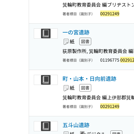
箕輪町教育委員会 編
ブリヂスト
00291249
著者標目（識別子）
一の宮遺跡
紙
図書
荻原製作所, 箕輪町教育委員会 編
01196775
00291
著者標目（識別子）
町・山本・日向前遺跡
紙
図書
箕輪町教育委員会 編
上伊那郡箕
00291249
著者標目（識別子）
五斗山遺跡