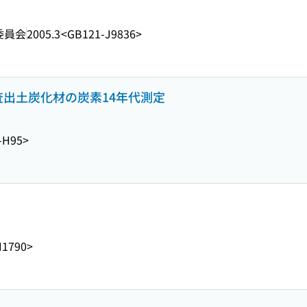
委員会
2005.3
<GB121-J9836>
査出土炭化材の炭素14年代測定
-H95>
H1790>