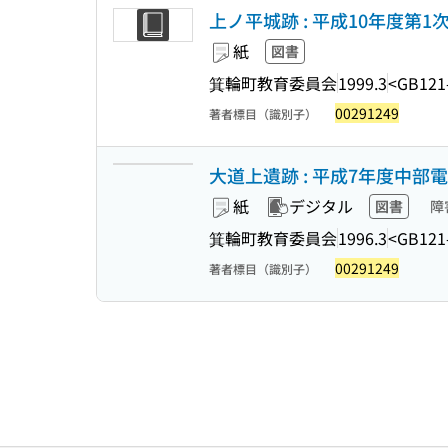
上ノ平城跡 : 平成10年度第
紙
図書
箕輪町教育委員会
1999.3
<GB121
00291249
著者標目（識別子）
大道上遺跡 : 平成7年度中
紙
デジタル
図書
障
箕輪町教育委員会
1996.3
<GB121
00291249
著者標目（識別子）