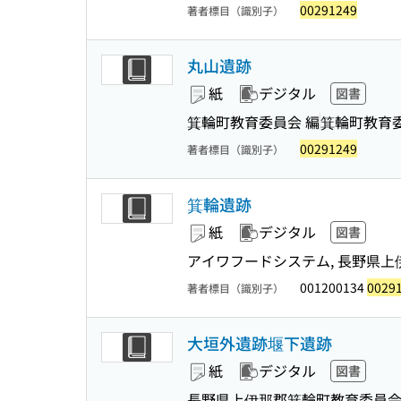
00291249
著者標目（識別子）
丸山遺跡
紙
デジタル
図書
箕輪町教育委員会 編
箕輪町教育
00291249
著者標目（識別子）
箕輪遺跡
紙
デジタル
図書
アイワフードシステム, 長野県上
001200134
0029
著者標目（識別子）
大垣外遺跡堰下遺跡
紙
デジタル
図書
長野県上伊那郡箕輪町教育委員会