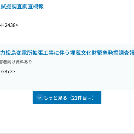
1次試掘調査調査概報
-H2438>
部電力松島変電所拡張工事に伴う埋蔵文化財緊急発掘調査
害者向け資料あり
-G872>
もっと見る（21件目～）