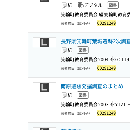
紙
デジタル
図書
箕輪町教育委員会 編
箕輪町教育
00291249
著者標目（識別子）
長野県箕輪町荒城遺跡2次調
紙
図書
箕輪町教育委員会
2004.3
<GC119
00291249
著者標目（識別子）
南原遺跡発掘調査のまとめ
紙
図書
箕輪町教育委員会
2003.3
<Y121-
00291249
著者標目（識別子）