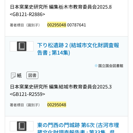
日本窯業史研究所 編集
栃木市教育委員会
2025.8
<GB121-R2886>
00295048
00787641
著者標目（識別子）
下り松遺跡 2 (結城市文化財調査報
告書 ; 第14集)
国立国会図書館
紙
図書
日本窯業史研究所 編集
結城市教育委員会
2025.3
<GB121-R2559>
00295048
著者標目（識別子）
東の門西の門城跡 第6次 (古河市埋
蔵文化財調査報告書 ; 第33集 . 県