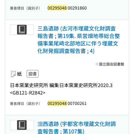
00295048
00291860
著者標目（識別子）
三島遺跡 (古河市埋蔵文化財調査
報告書 ; 第19集. 県営畑地帯総合整
備事業尾崎北部地区に伴う埋蔵文
化財発掘調査報告書 ; 4)
国立国会図書館
紙
図書
日本窯業史研究所 編集
日本窯業史研究所
2020.3
<GB121-R2842>
00295048
00700261
著者標目（識別子）
溜西遺跡 (宇都宮市埋蔵文化財調
査報告書 ; 第107集)