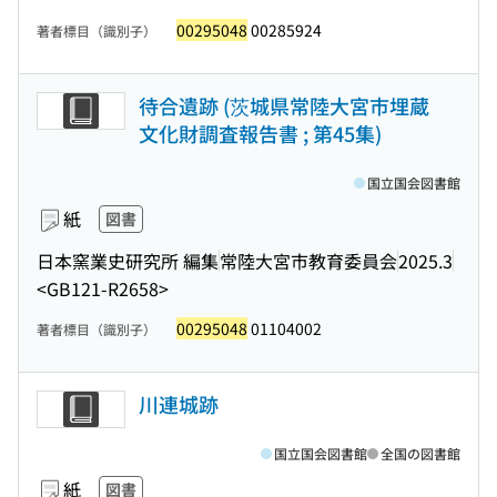
00295048
00285924
著者標目（識別子）
待合遺跡 (茨城県常陸大宮市埋蔵
文化財調査報告書 ; 第45集)
国立国会図書館
紙
図書
日本窯業史研究所 編集
常陸大宮市教育委員会
2025.3
<GB121-R2658>
00295048
01104002
著者標目（識別子）
川連城跡
国立国会図書館
全国の図書館
紙
図書