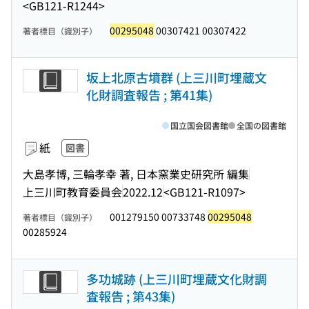
<GB121-R1244>
00295048
00307421 00307422
著者標目（識別子）
坂上北原古墳群 (上三川町埋蔵文
化財調査報告 ; 第41集)
国立国会図書館
全国の図書館
紙
図書
大島孝博, 三輪孝幸 著, 日本窯業史研究所 編集
上三川町教育委員会
2022.12
<GB121-R1097>
001279150 00733748
00295048
著者標目（識別子）
00285924
多功城跡 (上三川町埋蔵文化財調
査報告 ; 第43集)