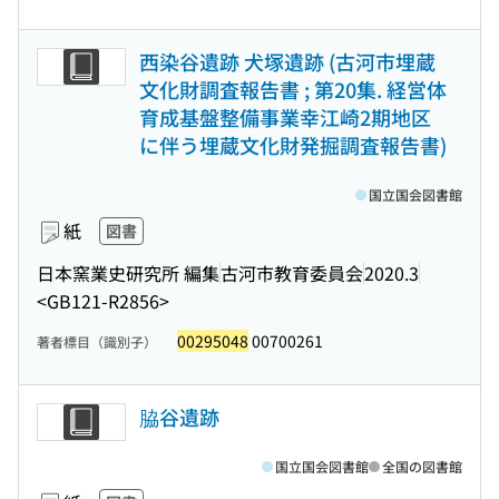
西染谷遺跡 犬塚遺跡 (古河市埋蔵
文化財調査報告書 ; 第20集. 経営体
育成基盤整備事業幸江崎2期地区
に伴う埋蔵文化財発掘調査報告書)
国立国会図書館
紙
図書
日本窯業史研究所 編集
古河市教育委員会
2020.3
<GB121-R2856>
00295048
00700261
著者標目（識別子）
脇谷遺跡
国立国会図書館
全国の図書館