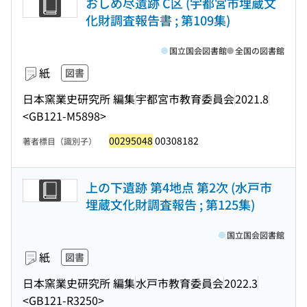
おしめ尽遺跡 C区 (宇都宮市埋蔵文
化財調査報告書 ; 第109集)
国立国会図書館
全国の図書館
紙
図書
日本窯業史研究所 編集
宇都宮市教育委員会
2021.8
<GB121-M5898>
00295048
00308182
著者標目（識別子）
上の下遺跡 第4地点 第2次 (水戸市
埋蔵文化財調査報告 ; 第125集)
国立国会図書館
紙
図書
日本窯業史研究所 編集
水戸市教育委員会
2022.3
<GB121-R3250>