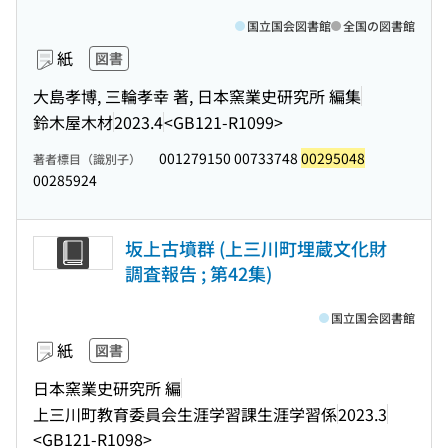
国立国会図書館
全国の図書館
紙
図書
大島孝博, 三輪孝幸 著, 日本窯業史研究所 編集
鈴木屋木材
2023.4
<GB121-R1099>
001279150 00733748
00295048
著者標目（識別子）
00285924
坂上古墳群 (上三川町埋蔵文化財
調査報告 ; 第42集)
国立国会図書館
紙
図書
日本窯業史研究所 編
上三川町教育委員会生涯学習課生涯学習係
2023.3
<GB121-R1098>