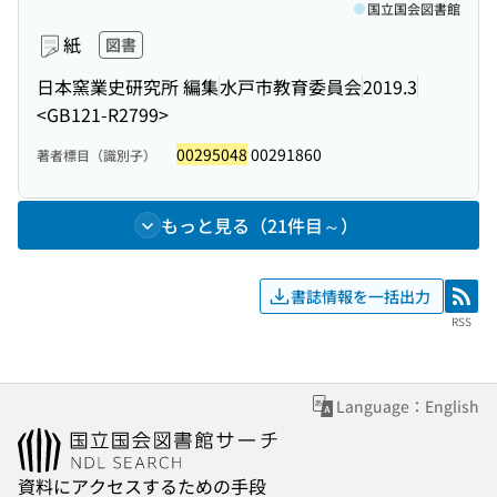
国立国会図書館
紙
図書
日本窯業史研究所 編集
水戸市教育委員会
2019.3
<GB121-R2799>
00295048
00291860
著者標目（識別子）
もっと見る（21件目～）
書誌情報を一括出力
RSS
RSS
Language：English
資料にアクセスするための手段