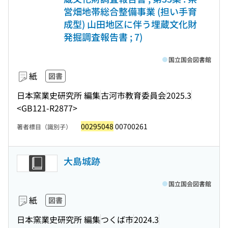
営畑地帯総合整備事業 (担い手育
成型) 山田地区に伴う埋蔵文化財
発掘調査報告書 ; 7)
国立国会図書館
紙
図書
日本窯業史研究所 編集
古河市教育委員会
2025.3
<GB121-R2877>
00295048
00700261
著者標目（識別子）
大島城跡
国立国会図書館
紙
図書
日本窯業史研究所 編集
つくば市
2024.3