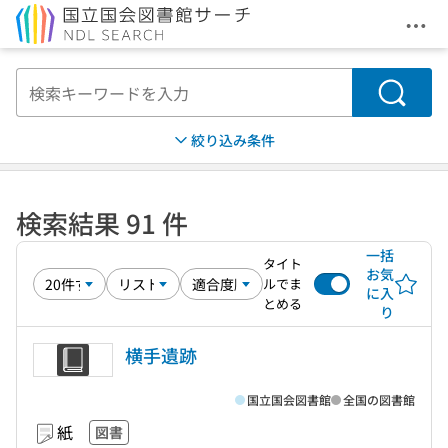
メニ
本文へ移動
検索
絞り込み条件
検索結果 91 件
一括
タイト
お気
ルでま
に入
とめる
り
横手遺跡
国立国会図書館
全国の図書館
紙
図書