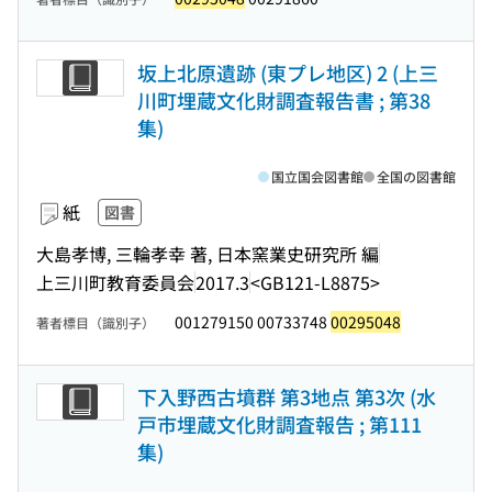
坂上北原遺跡 (東プレ地区) 2 (上三
川町埋蔵文化財調査報告書 ; 第38
集)
国立国会図書館
全国の図書館
紙
図書
大島孝博, 三輪孝幸 著, 日本窯業史研究所 編
上三川町教育委員会
2017.3
<GB121-L8875>
001279150 00733748
00295048
著者標目（識別子）
下入野西古墳群 第3地点 第3次 (水
戸市埋蔵文化財調査報告 ; 第111
集)