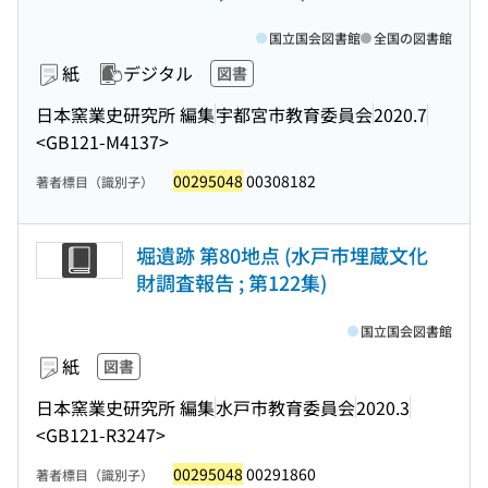
国立国会図書館
全国の図書館
紙
デジタル
図書
日本窯業史研究所 編集
宇都宮市教育委員会
2020.7
<GB121-M4137>
00295048
00308182
著者標目（識別子）
堀遺跡 第80地点 (水戸市埋蔵文化
財調査報告 ; 第122集)
国立国会図書館
紙
図書
日本窯業史研究所 編集
水戸市教育委員会
2020.3
<GB121-R3247>
00295048
00291860
著者標目（識別子）