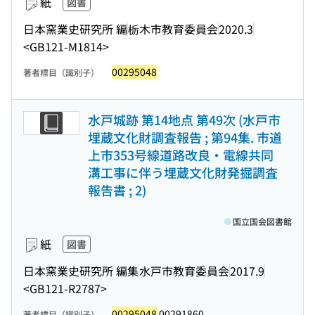
紙
図書
日本窯業史研究所 編
栃木市教育委員会
2020.3
<GB121-M1814>
00295048
著者標目（識別子）
水戸城跡 第14地点 第49次 (水戸市
埋蔵文化財調査報告 ; 第94集. 市道
上市353号線道路改良・電線共同
溝工事に伴う埋蔵文化財発掘調査
報告書 ; 2)
国立国会図書館
紙
図書
日本窯業史研究所 編集
水戸市教育委員会
2017.9
<GB121-R2787>
00295048
00291860
著者標目（識別子）