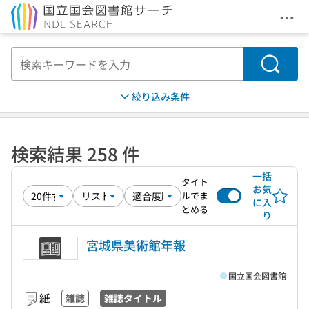
メニ
本文へ移動
検索
絞り込み条件
検索結果 258 件
一括
タイト
お気
ルでま
に入
とめる
り
宮城県美術館年報
国立国会図書館
紙
雑誌
雑誌タイトル