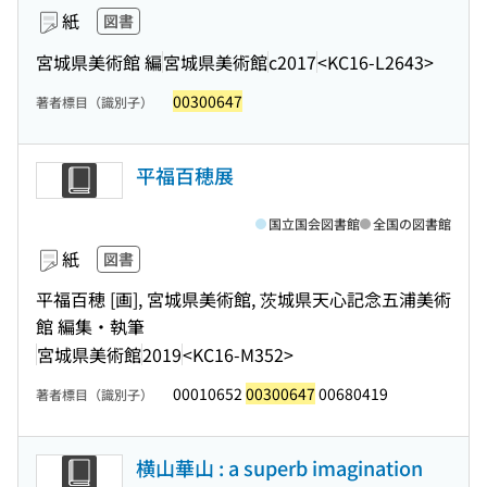
紙
図書
宮城県美術館 編
宮城県美術館
c2017
<KC16-L2643>
00300647
著者標目（識別子）
平福百穂展
国立国会図書館
全国の図書館
紙
図書
平福百穂 [画], 宮城県美術館, 茨城県天心記念五浦美術
館 編集・執筆
宮城県美術館
2019
<KC16-M352>
00010652
00300647
00680419
著者標目（識別子）
横山華山 : a superb imagination