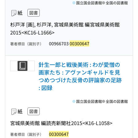
国立国会図書館
全国の図書館
紙
図書
杉戸洋 [画], 杉戸洋, 宮城県美術館 編
宮城県美術館
2015
<KC16-L1666>
00966703
00300647
著者標目（識別子）
針生一郎と戦後美術 : わが愛憎の
画家たち : アヴァンギャルドを見
つめつづけた反骨の評論家の足跡
: 図録
国立国会図書館
全国の図書館
紙
図書
宮城県美術館 編
読売新聞社
2015
<K16-L1058>
00300647
著者標目（識別子）