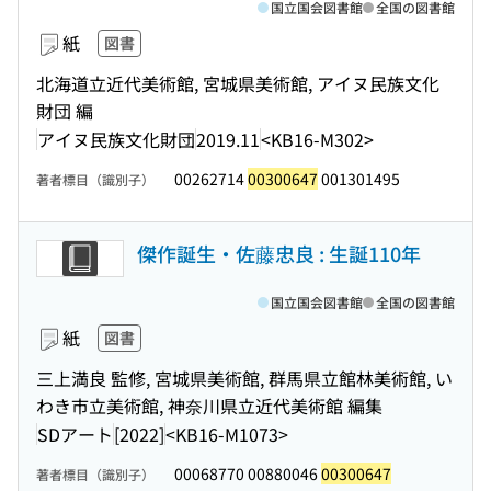
国立国会図書館
全国の図書館
紙
図書
北海道立近代美術館, 宮城県美術館, アイヌ民族文化
財団 編
アイヌ民族文化財団
2019.11
<KB16-M302>
00262714
00300647
001301495
著者標目（識別子）
傑作誕生・佐藤忠良 : 生誕110年
国立国会図書館
全国の図書館
紙
図書
三上満良 監修, 宮城県美術館, 群馬県立館林美術館, い
わき市立美術館, 神奈川県立近代美術館 編集
SDアート
[2022]
<KB16-M1073>
00068770 00880046
00300647
著者標目（識別子）