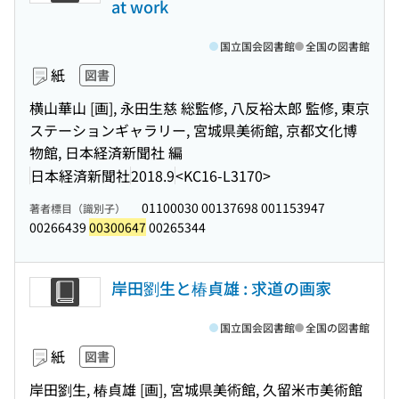
at work
国立国会図書館
全国の図書館
紙
図書
横山華山 [画], 永田生慈 総監修, 八反裕太郎 監修, 東京
ステーションギャラリー, 宮城県美術館, 京都文化博
物館, 日本経済新聞社 編
日本経済新聞社
2018.9
<KC16-L3170>
01100030 00137698 001153947
著者標目（識別子）
00266439
00300647
00265344
岸田劉生と椿貞雄 : 求道の画家
国立国会図書館
全国の図書館
紙
図書
岸田劉生, 椿貞雄 [画], 宮城県美術館, 久留米市美術館