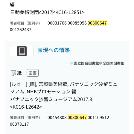
編
日動美術財団
c2017
<KC16-L2851>
00031766 00085956
00300647
著者標目（識別子）
001262437
表現への情熱
国立国会図書館
全国の図書館
紙
図書
[ルオー] [画], 宮城県美術館, パナソニック汐留ミュー
ジアム, NHKプロモーション 編
パナソニック汐留ミュージアム
2017.8
<KC16-L2642>
00454808
00300647
001109512
著者標目（識別子）
00378117