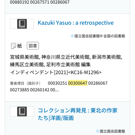
00880192 00267571 00286067
Kazuki Yasuo : a retrospective
国立国会図書館
全国の図書館
紙
図書
宮城県美術館, 神奈川県立近代美術館, 新潟市美術館,
練馬区立美術館, 足利市立美術館 編集
インディペンデント
[2021]
<KC16-M1296>
00030251
00300647
00286067
著者標目（識別子）
00273885 00260142 00...
コレクション再発見 : 東北の作家
たち|洋画/版画
国立国会図書館