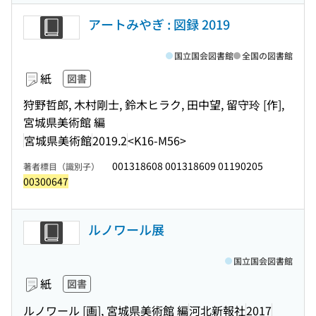
アートみやぎ : 図録 2019
国立国会図書館
全国の図書館
紙
図書
狩野哲郎, 木村剛士, 鈴木ヒラク, 田中望, 留守玲 [作],
宮城県美術館 編
宮城県美術館
2019.2
<K16-M56>
001318608 001318609 01190205
著者標目（識別子）
00300647
ルノワール展
国立国会図書館
紙
図書
ルノワール [画], 宮城県美術館 編
河北新報社
2017