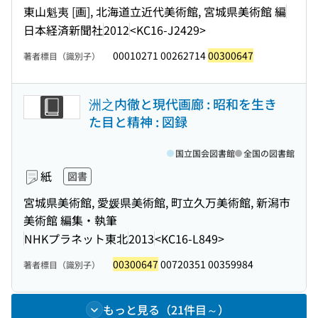
東山魁夷 [画], 北海道立近代美術館, 宮城県美術館 編
日本経済新聞社
2012
<KC16-J2429>
00010271 00262714
00300647
著者標目（識別子）
洲之内徹と現代画廊 : 昭和を生き
た目と精神 : 図録
国立国会図書館
全国の図書館
紙
図書
宮城県美術館, 愛媛県美術館, 町立久万美術館, 新潟市
美術館 編集・執筆
NHKプラネット東北
2013
<KC16-L849>
00300647
00720351 00359984
著者標目（識別子）
もっと見る（21件目～）