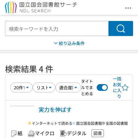
メニ
本文へ移動
検索
絞り込み条件
検索結果 4 件
一括
タイト
お気
ルでま
に入
とめる
り
実力を伸ばす
インターネットで読める
国立国会図書館
全国の図書館
紙
マイクロ
デジタル
図書