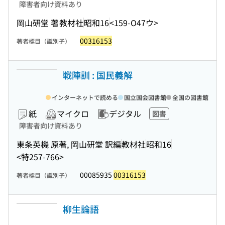
障害者向け資料あり
岡山研堂 著
教材社
昭和16
<159-O47ウ>
00316153
著者標目（識別子）
戦陣訓 : 国民義解
インターネットで読める
国立国会図書館
全国の図書館
紙
マイクロ
デジタル
図書
障害者向け資料あり
東条英機 原著, 岡山研堂 訳編
教材社
昭和16
<特257-766>
00085935
00316153
著者標目（識別子）
柳生論語