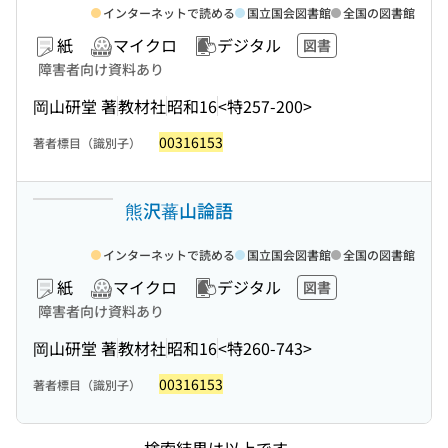
インターネットで読める
国立国会図書館
全国の図書館
紙
マイクロ
デジタル
図書
障害者向け資料あり
岡山研堂 著
教材社
昭和16
<特257-200>
00316153
著者標目（識別子）
熊沢蕃山論語
インターネットで読める
国立国会図書館
全国の図書館
紙
マイクロ
デジタル
図書
障害者向け資料あり
岡山研堂 著
教材社
昭和16
<特260-743>
00316153
著者標目（識別子）
検索結果は以上です。