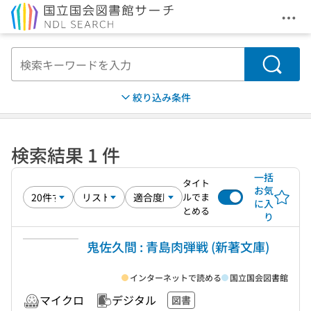
メニ
本文へ移動
検索
絞り込み条件
検索結果 1 件
一括
タイト
お気
ルでま
に入
とめる
り
鬼佐久間 : 青島肉弾戦 (新著文庫)
インターネットで読める
国立国会図書館
マイクロ
デジタル
図書