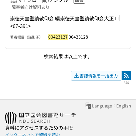
障害者向け資料あり
崇徳天皇聖蹟敬仰会 編
崇徳天皇聖蹟敬仰会
大正11
<67-391>
00423127
00423128
著者標目（識別子）
検索結果は以上です。
書誌情報を一括出力
RSS
RSS
Language：English
資料にアクセスするための手段
インターネットで資料を読む