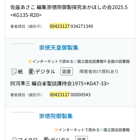
佐藤あさこ 編集
崇徳院御製探究あかほしの会
2025.5
<KG135-R20>
00423127
034271340
著者標目（識別子）
崇徳天皇御製集
インターネットで読める
国立国会図書館
全国の図書館
紙
デジタル
図書
障害者向け資料あり
阿河準三 編
白峯聖蹟護持会
1975
<KG47-33>
00423127
00000543
著者標目（識別子）
崇徳院御製集
インターネットで読める
国立国会図書館
マイクロ
デジタル
図書