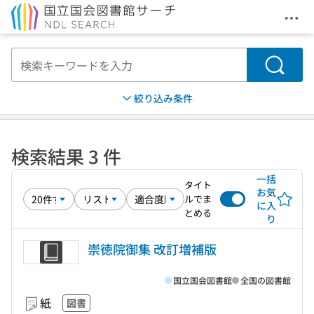
メニ
本文へ移動
検索
絞り込み条件
検索結果 3 件
一括
タイト
お気
ルでま
に入
とめる
り
崇徳院御集 改訂増補版
国立国会図書館
全国の図書館
紙
図書