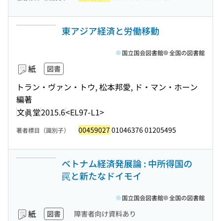
東アジア経済と労働移動
国立国会図書館
全国の図書館
紙
図書
トラン・ヴァン・トウ, 松本邦愛, ド・マン・ホーン
編著
文眞堂
2015.6
<EL97-L1>
00459027
01046376 01205495
著者標目（識別子）
ベトナム経済発展論 : 中所得国の
罠と新たなドイモイ
国立国会図書館
全国の図書館
紙
図書
障害者向け資料あり