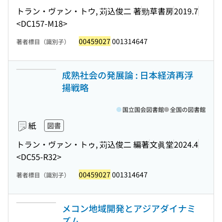
トラン・ヴァン・トウ, 苅込俊二 著
勁草書房
2019.7
<DC157-M18>
00459027
001314647
著者標目（識別子）
成熟社会の発展論 : 日本経済再浮
揚戦略
国立国会図書館
全国の図書館
紙
図書
トラン・ヴァン・トゥ, 苅込俊二 編著
文眞堂
2024.4
<DC55-R32>
00459027
001314647
著者標目（識別子）
メコン地域開発とアジアダイナミ
ズム