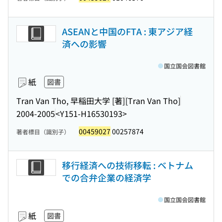
ASEANと中国のFTA : 東アジア経
済への影響
国立国会図書館
紙
図書
Tran Van Tho, 早稲田大学 [著]
[Tran Van Tho]
2004-2005
<Y151-H16530193>
00459027
00257874
著者標目（識別子）
移行経済への技術移転 : ベトナム
での合弁企業の経済学
国立国会図書館
紙
図書