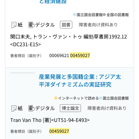
と経済建設
国立国会図書館
全国の図書館
紙
デジタル
図書
障害者向け資料あり
関口末夫, トラン・ヴァン・トゥ 編
勁草書房
1992.12
<DC231-E15>
00069621
00459027
著者標目（識別子）
産業発展と多国籍企業 : アジア太
平洋ダイナミズムの実証研究
インターネットで読める
国立国会図書館
紙
デジタル
博士論文
障害者向け資料あり
Tran Van Tho [著]
<UT51-94-E493>
00459027
著者標目（識別子）