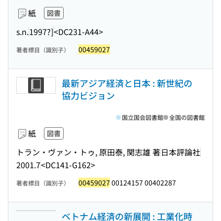
紙
図書
s.n.
1997?]
<DC231-A44>
00459027
著者標目（識別子）
最新アジア経済と日本 : 新世紀の
協力ビジョン
国立国会図書館
全国の図書館
紙
図書
トラン・ヴァン・トゥ, 原田泰, 関志雄 著
日本評論社
2001.7
<DC141-G162>
00459027
00124157 00402287
著者標目（識別子）
ベトナム経済の新展開 : 工業化時