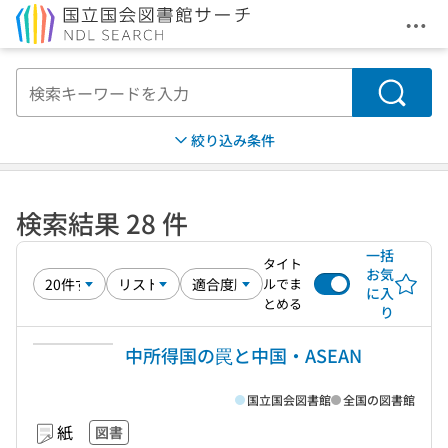
メニ
本文へ移動
検索
絞り込み条件
検索結果 28 件
一括
タイト
お気
ルでま
に入
とめる
り
中所得国の罠と中国・ASEAN
国立国会図書館
全国の図書館
紙
図書