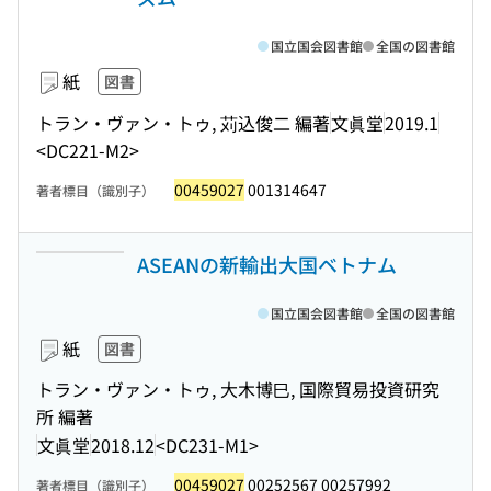
国立国会図書館
全国の図書館
紙
図書
トラン・ヴァン・トゥ, 苅込俊二 編著
文眞堂
2019.1
<DC221-M2>
00459027
001314647
著者標目（識別子）
ASEANの新輸出大国ベトナム
国立国会図書館
全国の図書館
紙
図書
トラン・ヴァン・トゥ, 大木博巳, 国際貿易投資研究
所 編著
文眞堂
2018.12
<DC231-M1>
00459027
00252567 00257992
著者標目（識別子）