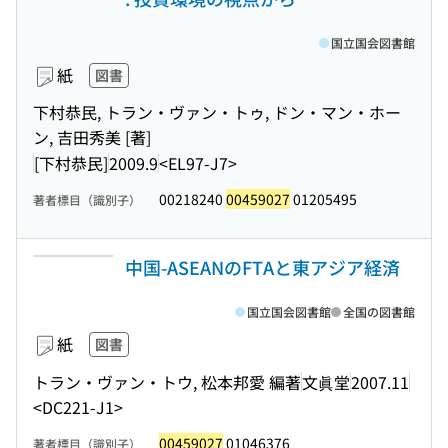
国立国会図書館
紙
図書
下村恭民, トラン・ヴァン・トゥ, ドン・マン・ホー
ン, 吉田秀美 [著]
[下村恭民]
2009.9
<EL97-J7>
00218240
00459027
01205495
著者標目（識別子）
中国-ASEANのFTAと東アジア経済
国立国会図書館
全国の図書館
紙
図書
トラン・ヴァン・トウ, 松本邦愛 編著
文眞堂
2007.11
<DC221-J1>
00459027
01046376
著者標目（識別子）