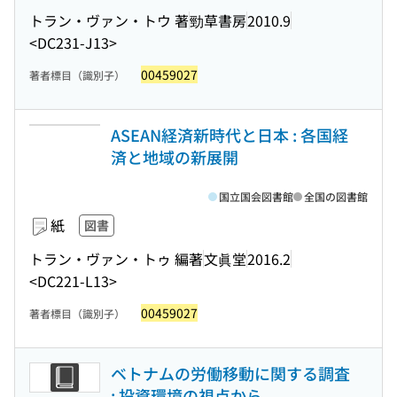
トラン・ヴァン・トウ 著
勁草書房
2010.9
<DC231-J13>
00459027
著者標目（識別子）
ASEAN経済新時代と日本 : 各国経
済と地域の新展開
国立国会図書館
全国の図書館
紙
図書
トラン・ヴァン・トゥ 編著
文眞堂
2016.2
<DC221-L13>
00459027
著者標目（識別子）
ベトナムの労働移動に関する調査
: 投資環境の視点から