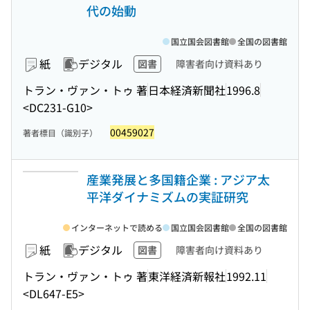
代の始動
国立国会図書館
全国の図書館
紙
デジタル
図書
障害者向け資料あり
トラン・ヴァン・トゥ 著
日本経済新聞社
1996.8
<DC231-G10>
00459027
著者標目（識別子）
産業発展と多国籍企業 : アジア太
平洋ダイナミズムの実証研究
インターネットで読める
国立国会図書館
全国の図書館
紙
デジタル
図書
障害者向け資料あり
トラン・ヴァン・トゥ 著
東洋経済新報社
1992.11
<DL647-E5>