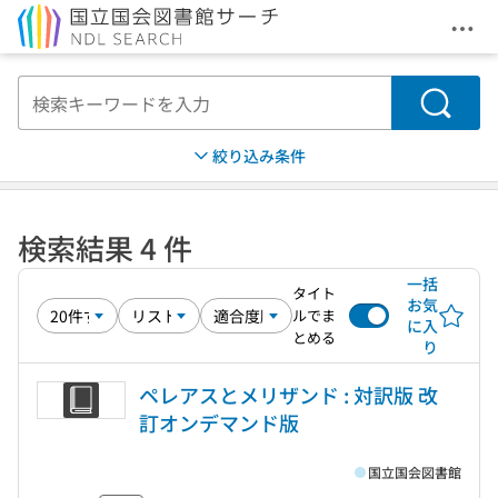
メニ
本文へ移動
検索
絞り込み条件
検索結果 4 件
一括
タイト
お気
ルでま
に入
とめる
り
ペレアスとメリザンド : 対訳版 改
訂オンデマンド版
国立国会図書館