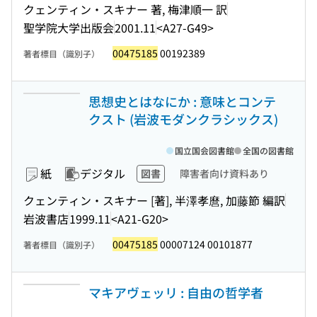
クェンティン・スキナー 著, 梅津順一 訳
聖学院大学出版会
2001.11
<A27-G49>
00475185
00192389
著者標目（識別子）
思想史とはなにか : 意味とコンテ
クスト (岩波モダンクラシックス)
国立国会図書館
全国の図書館
紙
デジタル
図書
障害者向け資料あり
クェンティン・スキナー [著], 半澤孝麿, 加藤節 編訳
岩波書店
1999.11
<A21-G20>
00475185
00007124 00101877
著者標目（識別子）
マキアヴェッリ : 自由の哲学者