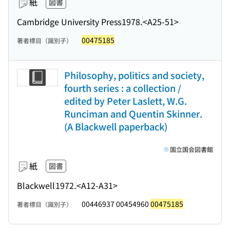
紙
図書
Cambridge University Press
1978.
<A25-51>
00475185
著者標目（識別子）
Philosophy, politics and society,
fourth series : a collection /
edited by Peter Laslett, W.G.
Runciman and Quentin Skinner.
(A Blackwell paperback)
国立国会図書館
紙
図書
Blackwell
1972.
<A12-A31>
00446937 00454960
00475185
著者標目（識別子）