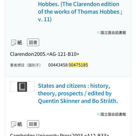
Hobbes. (The Clarendon edition
of the works of Thomas Hobbes ;
v. 11)
国立国会図書館
紙
図書
Clarendon
2005.
<AG-121-B10>
00443458
00475185
著者標目（識別子）
States and citizens : history,
theory, prospects / edited by
Quentin Skinner and Bo Stråth.
国立国会図書館
紙
図書
Cambridge University Press
2003.
<A12-B33>