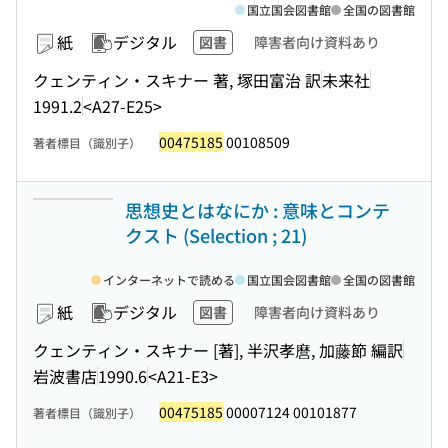
国立国会図書館
全国の図書館
紙
デジタル
図書
障害者向け資料あり
クェンティン・スキナー 著, 塚田富治 訳
未来社
1991.2
<A27-E25>
00475185
00108509
著者標目（識別子）
思想史とはなにか : 意味とコンテ
クスト (Selection ; 21)
インターネットで読める
国立国会図書館
全国の図書館
紙
デジタル
図書
障害者向け資料あり
クェンティン・スキナー [著], 半沢孝麿, 加藤節 編訳
岩波書店
1990.6
<A21-E3>
00475185
00007124 00101877
著者標目（識別子）