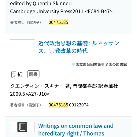
edited by Quentin Skinner.
Cambridge University Press
2011.
<EC84-B47>
00475185
著者標目（識別子）
近代政治思想の基礎 : ルネッサン
ス、宗教改革の時代
国立国会図書館
全国の図書館
紙
図書
クエンティン・スキナー 著, 門間都喜郎 訳
春風社
2009.5
<A27-J10>
00475185
00122074
著者標目（識別子）
Writings on common law and
hereditary right / Thomas