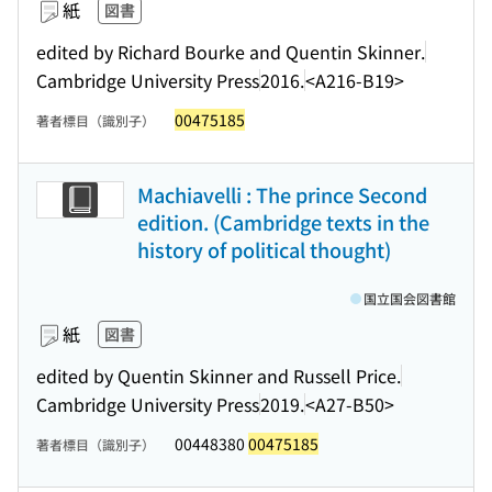
紙
図書
edited by Richard Bourke and Quentin Skinner.
Cambridge University Press
2016.
<A216-B19>
00475185
著者標目（識別子）
Machiavelli : The prince Second
edition. (Cambridge texts in the
history of political thought)
国立国会図書館
紙
図書
edited by Quentin Skinner and Russell Price.
Cambridge University Press
2019.
<A27-B50>
00448380
00475185
著者標目（識別子）