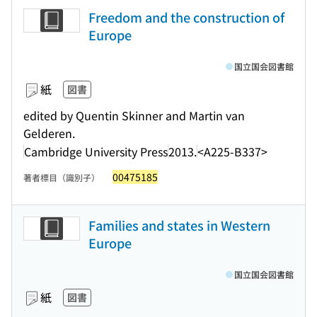
Freedom and the construction of
Europe
国立国会図書館
紙
図書
edited by Quentin Skinner and Martin van
Gelderen.
Cambridge University Press
2013.
<A225-B337>
00475185
著者標目（識別子）
Families and states in Western
Europe
国立国会図書館
紙
図書