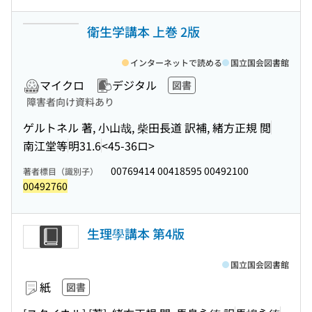
衛生学講本 上巻 2版
インターネットで読める
国立国会図書館
マイクロ
デジタル
図書
障害者向け資料あり
ゲルトネル 著, 小山哉, 柴田長道 訳補, 緒方正規 閲
南江堂等
明31.6
<45-36ロ>
00769414 00418595 00492100
著者標目（識別子）
00492760
生理學講本 第4版
国立国会図書館
紙
図書