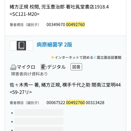
緒方正規 校閲, 児玉豊治郎 著
吐鳳堂書店
1918.4
<SC121-M20>
00349670
00492760
著者標目（識別子）
病原細菌学 2版
インターネットで読める
国立国会図書館
マイクロ
デジタル
図書
障害者向け資料あり
佐々木秀一 著, 緒方正規, 横手千代之助 閲
南江堂
明44
<59-27リ>
00067522
00492760
00313428
著者標目（識別子）
このタイトルの巻号