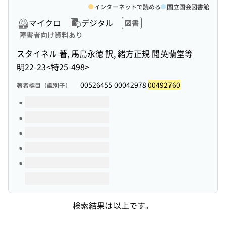
インターネットで読める
国立国会図書館
マイクロ
デジタル
図書
障害者向け資料あり
スタイネル 著, 馬島永徳 訳, 緒方正規 閲
英蘭堂等
明22-23
<特25-498>
00526455 00042978
00492760
著者標目（識別子）
このタイトルの巻号
検索結果は以上です。