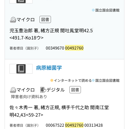
国立国会図書館
マイクロ
図書
児玉豊治郎 著, 緒方正規 閲
吐鳳堂
明42.5
<491.7-Ko18ウ>
00349670
00492760
著者標目（識別子）
病原細菌学
インターネットで読める
国立国会図書館
マイクロ
デジタル
図書
障害者向け資料あり
佐々木秀一 著, 緒方正規, 横手千代之助 閲
南江堂
明42,43
<59-27>
00067522
00492760
00313428
著者標目（識別子）