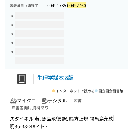
00491735
00492760
著者標目（識別子）
このタイトルの巻号
生理学講本 8版
インターネットで読める
国立国会図書館
マイクロ
デジタル
図書
障害者向け資料あり
スタイネル 著, 馬島永徳 訳, 緒方正規 閲
馬島永徳
明36-38
<48-4ト>