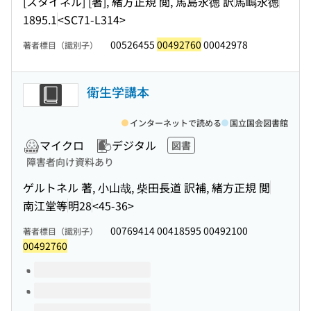
[スタイネル] [著], 緒方正規 閲, 馬島永德 訳
馬嶋永德
1895.1
<SC71-L314>
00526455
00492760
00042978
著者標目（識別子）
衛生学講本
インターネットで読める
国立国会図書館
マイクロ
デジタル
図書
障害者向け資料あり
ゲルトネル 著, 小山哉, 柴田長道 訳補, 緒方正規 閲
南江堂等
明28
<45-36>
00769414 00418595 00492100
著者標目（識別子）
00492760
このタイトルの巻号