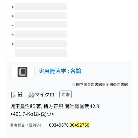
このタイトルの巻号
実用黴菌学 : 各論
国立国会図書館
全国の図書館
紙
マイクロ
図書
児玉豊治郎 著, 緒方正規 閲
吐鳳堂
明42.8
<491.7-Ko18-(2)ウ>
00349670
00492760
著者標目（識別子）