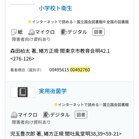
小学校ト衛生
インターネットで読める
国立国会図書館
全国の図書館
紙
マイクロ
デジタル
図書
障害者向け資料あり
森田楨太 著, 緒方正規 閲
東京市教育会
明42.1
<276-126>
00495615
00492760
著者標目（識別子）
実用黴菌学
インターネットで読める
国立国会図書館
マイクロ
デジタル
図書
障害者向け資料あり
児玉豊次郎 著, 緒方正規 閲
吐鳳堂
明38,39
<59-21>