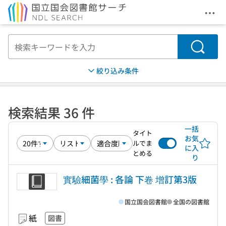
メニ
本文へ移動
検索
絞り込み条件
検索結果 36 件
一括
タイト
お気
ルでま
に入
とめる
り
實驗細菌學 : 各論 下卷 增訂第3版
国立国会図書館
全国の図書館
紙
図書