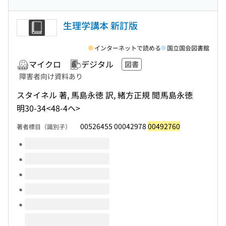
生理学講本 新訂版
インターネットで読める
国立国会図書館
マイクロ
デジタル
図書
障害者向け資料あり
スタイネル 著, 馬島永徳 訳, 緒方正規 閲
馬島永徳
明30-34
<48-4ヘ>
00526455 00042978
00492760
著者標目（識別子）
このタイトルの巻号