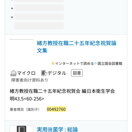
緒方教授在職二十五年紀念祝賀論
文集
インターネットで読める
国立国会図書館
マイクロ
デジタル
図書
障害者向け資料あり
緒方教授在職二十五年紀念祝賀会 編
日本衛生学会
明43.5
<60-256>
00492760
著者標目（識別子）
実用黴菌学 : 総論