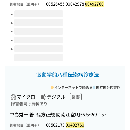
00526455 00042978
00492760
著者標目（識別子）
このタイトルの巻号
黴菌学的八種伝染病診療法
インターネットで読める
国立国会図書館
マイクロ
デジタル
図書
障害者向け資料あり
中島秀一 著, 緒方正規 閲
南江堂
明36.5
<59-15>
00502173
00492760
著者標目（識別子）