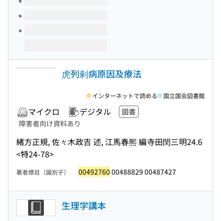
虎列剌病原因及療法
インターネットで読める
国立国会図書館
マイクロ
デジタル
図書
障害者向け資料あり
緒方正規, 佐々木政吉 述, 江馬春熈 編
寺田閏三
明24.6
<特24-78>
00492760
00488829 00487427
著者標目（識別子）
生理学講本