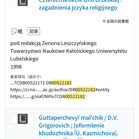
zagadnienia języka religijnego
全国の図書館
紙
図書
pod redakcją Zenona Leszczyńskiego
Towarzystwo Naukowe Katolickiego Uniwersytetu
Lubelskiego
1998
著者標目（識別子）
...7CDB00522171 DB
00522182
https://ci.nii...
...ac.jp/author/DB
00522182
#entity
https:/...
...g/viaf/NII%7CDB
00522182
Guttaperchevyĭ mal'chik / D.V.
Grigorovich ; [oformlenie
khudozhnika I͡U. Kazmichova].