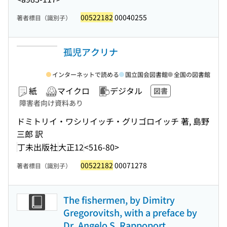
00522182
00040255
著者標目（識別子）
孤児アクリナ
インターネットで読める
国立国会図書館
全国の図書館
紙
マイクロ
デジタル
図書
障害者向け資料あり
ドミトリイ・ワシリイッチ・グリゴロイッチ 著, 島野
三郎 訳
丁未出版社
大正12
<516-80>
00522182
00071278
著者標目（識別子）
The fishermen, by Dimitry
Gregorovitsh, with a preface by
Dr. Angelo S. Rappoport.