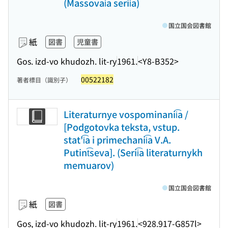
(Massovai͡a serii͡a)
国立国会図書館
紙
図書
児童書
Gos. izd-vo khudozh. lit-ry
1961.
<Y8-B352>
00522182
著者標目（識別子）
Literaturnye vospominanii͡a /
[Podgotovka teksta, vstup.
stat'i͡a i primechanii͡a V.A.
Putint͡seva]. (Serii͡a literaturnykh
memuarov)
国立国会図書館
紙
図書
Gos, izd-vo khudozh. lit-ry
1961.
<928.917-G857l>