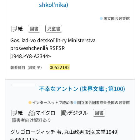
shkol'nika)
国立国会図書館
紙
図書
児童書
Gos. izd-vo detskoĭ lit-ry Ministerstva
prosveshchenii͡a RSFSR
1948.
<Y8-A2344>
00522182
著者標目（識別子）
不幸なアントン (世界文庫 ; 第100)
インターネットで読める
国立国会図書館
全国の図書館
紙
マイクロ
デジタル
図書
障害者向け資料あり
グリゴローヴィッチ 著, 丸山政男 訳
弘文堂
1949
<a983-117>