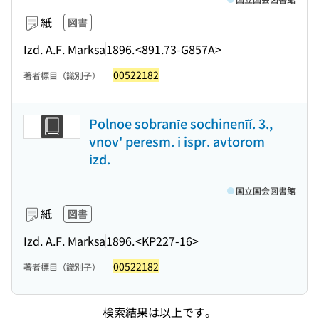
紙
図書
Izd. A.F. Marksa
1896.
<891.73-G857A>
00522182
著者標目（識別子）
Polnoe sobranīe sochinenīĭ. 3.,
vnov' peresm. i ispr. avtorom
izd.
国立国会図書館
紙
図書
Izd. A.F. Marksa
1896.
<KP227-16>
00522182
著者標目（識別子）
検索結果は以上です。