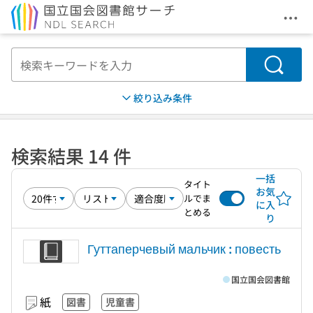
メニ
本文へ移動
検索
絞り込み条件
検索結果 14 件
一括
タイト
お気
ルでま
に入
とめる
り
Гуттаперчевый мальчик : повесть
国立国会図書館
紙
図書
児童書