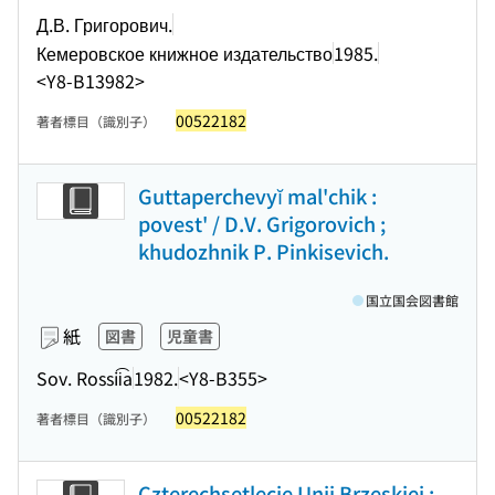
Д.В. Григорович.
Кемеровское книжное издательство
1985.
<Y8-B13982>
00522182
著者標目（識別子）
Guttaperchevyĭ mal'chik :
povest' / D.V. Grigorovich ;
khudozhnik P. Pinkisevich.
国立国会図書館
紙
図書
児童書
Sov. Rossii͡a
1982.
<Y8-B355>
00522182
著者標目（識別子）
Czterechsetlecie Unii Brzeskiej :