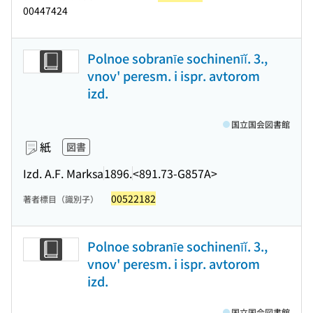
00447424
Polnoe sobranīe sochinenīĭ. 3.,
vnov' peresm. i ispr. avtorom
izd.
国立国会図書館
紙
図書
Izd. A.F. Marksa
1896.
<891.73-G857A>
00522182
著者標目（識別子）
Polnoe sobranīe sochinenīĭ. 3.,
vnov' peresm. i ispr. avtorom
izd.
国立国会図書館