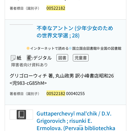
00522182
著者標目（識別子）
不幸なアントン (少年少女のため
の世界文学選 ; 28)
インターネットで読める
国立国会図書館
全国の図書館
紙
デジタル
図書
児童書
障害者向け資料あり
グリゴローウィチ 著, 丸山政男 訳
小峰書店
昭和26
<児983-cG85hM>
00522182
00040255
著者標目（識別子）
Guttaperchevyĭ mal'chik / D.V.
Grigorovich ; risunki E.
Ermolova. (Pervai͡a bibliotechka