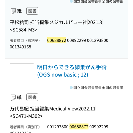
国立国会図書館
全国の図書館
紙
図書
平松祐司 担当編集
メジカルビュー社
2021.3
<SC584-M3>
00688872
00992299 001293800
著者標目（識別子）
001349168
明日からできる卵巣がん手術
(OGS now basic ; 12)
国立国会図書館
全国の図書館
紙
図書
万代昌紀 担当編集
Medical View
2022.11
<SC471-M302>
001293800
00688872
00992299
著者標目（識別子）