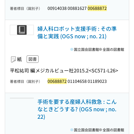
00914038 00881627
00688872
著者標目（識別子）
婦人科ロボット支援手術 : その準
備と実践 (OGS now ; no. 21)
国立国会図書館
全国の図書館
紙
図書
平松祐司 編
メジカルビュー社
2015.2
<SC571-L26>
00688872
01104658 01189023
著者標目（識別子）
手術を要する産婦人科救急 : こん
なときどうする? (OGS now ; no.
22)
国立国会図書館
全国の図書館