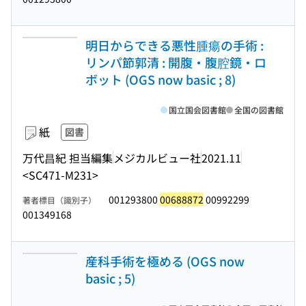
明日からできる悪性腫瘍の手術 :
リンパ節郭清 : 開腹・腹腔鏡・ロ
ボット (OGS now basic ; 8)
国立国会図書館
全国の図書館
紙
図書
万代昌紀 担当編集
メジカルビュー社
2021.11
<SC471-M231>
001293800
00688872
00992299
著者標目（識別子）
001349168
産科手術を極める (OGS now
basic ; 5)