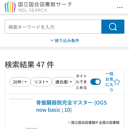
メニ
本文へ移動
検索
絞り込み条件
検索結果 47 件
一括
タイト
お気
ルでま
に入
とめる
り
骨盤臓器脱完全マスター (OGS
now basic ; 10)
国立国会図書館
全国の図書館