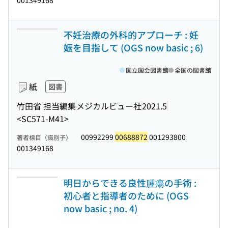
001349168
不妊治療の外科的アプローチ : 妊
娠を目指して (OGS now basic ; 6)
国立国会図書館
全国の図書館
紙
図書
竹田省 担当編集
メジカルビュー社
2021.5
<SC571-M41>
00992299
00688872
001293800
著者標目（識別子）
001349168
明日からできる良性腫瘍の手術 :
初心者と指導者のために (OGS
now basic ; no. 4)