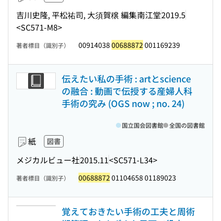
吉川史隆, 平松祐司, 大須賀穣 編集
南江堂
2019.5
<SC571-M8>
00914038
00688872
001169239
著者標目（識別子）
伝えたい私の手術 : artとscience
の融合 : 動画で伝授する産婦人科
手術の究み (OGS now ; no. 24)
国立国会図書館
全国の図書館
紙
図書
メジカルビュー社
2015.11
<SC571-L34>
00688872
01104658 01189023
著者標目（識別子）
覚えておきたい手術の工夫と周術