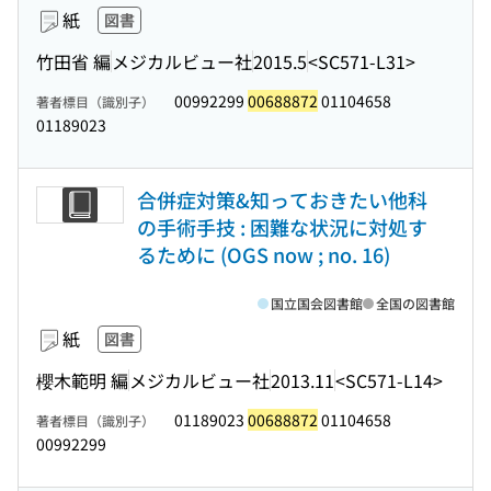
紙
図書
竹田省 編
メジカルビュー社
2015.5
<SC571-L31>
00992299
00688872
01104658
著者標目（識別子）
01189023
合併症対策&知っておきたい他科
の手術手技 : 困難な状況に対処す
るために (OGS now ; no. 16)
国立国会図書館
全国の図書館
紙
図書
櫻木範明 編
メジカルビュー社
2013.11
<SC571-L14>
01189023
00688872
01104658
著者標目（識別子）
00992299