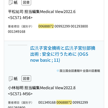
紙
図書
平松祐司 担当編集
Medical View
2022.6
<SC571-M54>
00688872
00992299 001293800
著者標目（識別子）
001349168
広汎子宮全摘術と広汎子宮頸部摘
出術 : 安全に行うために (OGS
now basic ; 11)
国立国会図書館
全国の図書館
紙
図書
小林裕明 担当編集
Medical View
2022.8
<SC571-M56>
001349168
00688872
00992299
著者標目（識別子）
001293800