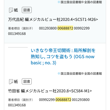
国立国会図書館
全国の図書館
紙
図書
万代昌紀 編
メジカルビュー社
2020.4
<SC571-M26>
001293800
00688872
00992299
著者標目（識別子）
001349168
いきなり帝王切開術 : 局所解剖を
熟知し, コツを盗もう (OGS now
basic ; no. 3)
国立国会図書館
全国の図書館
紙
図書
竹田省 編
メジカルビュー社
2020.8
<SC584-M1>
00992299
00688872
001293800
著者標目（識別子）
001349168