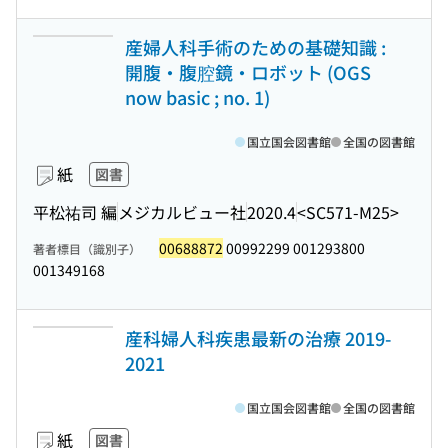
産婦人科手術のための基礎知識 :
開腹・腹腔鏡・ロボット (OGS
now basic ; no. 1)
国立国会図書館
全国の図書館
紙
図書
平松祐司 編
メジカルビュー社
2020.4
<SC571-M25>
00688872
00992299 001293800
著者標目（識別子）
001349168
産科婦人科疾患最新の治療 2019-
2021
国立国会図書館
全国の図書館
紙
図書