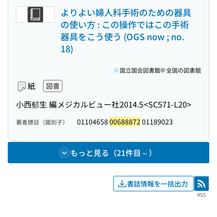
よりよい婦人科手術のための器具
の使い方 : この操作ではこの手術
器具をこう使う (OGS now ; no.
18)
国立国会図書館
全国の図書館
紙
図書
小西郁生 編
メジカルビュー社
2014.5
<SC571-L20>
01104658
00688872
01189023
著者標目（識別子）
もっと見る（21件目～）
書誌情報を一括出力
RSS
RSS