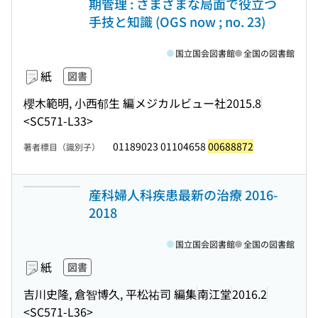
期管理 : さまざまな局面で役立つ
手技と知識 (OGS now ; no. 23)
国立国会図書館
全国の図書館
紙
図書
櫻木範明, 小西郁生 編
メジカルビュー社
2015.8
<SC571-L33>
01189023 01104658
00688872
著者標目（識別子）
産科婦人科疾患最新の治療 2016-
2018
国立国会図書館
全国の図書館
紙
図書
吉川史隆, 倉智博久, 平松祐司 編集
南江堂
2016.2
<SC571-L36>