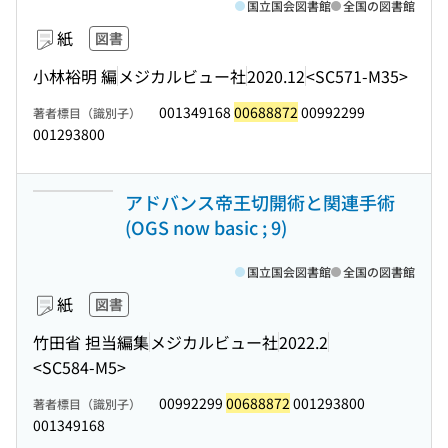
国立国会図書館
全国の図書館
紙
図書
小林裕明 編
メジカルビュー社
2020.12
<SC571-M35>
001349168
00688872
00992299
著者標目（識別子）
001293800
アドバンス帝王切開術と関連手術
(OGS now basic ; 9)
国立国会図書館
全国の図書館
紙
図書
竹田省 担当編集
メジカルビュー社
2022.2
<SC584-M5>
00992299
00688872
001293800
著者標目（識別子）
001349168