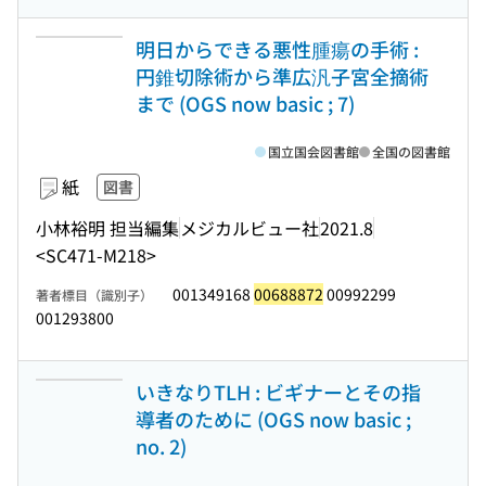
明日からできる悪性腫瘍の手術 :
円錐切除術から準広汎子宮全摘術
まで (OGS now basic ; 7)
国立国会図書館
全国の図書館
紙
図書
小林裕明 担当編集
メジカルビュー社
2021.8
<SC471-M218>
001349168
00688872
00992299
著者標目（識別子）
001293800
いきなりTLH : ビギナーとその指
導者のために (OGS now basic ;
no. 2)