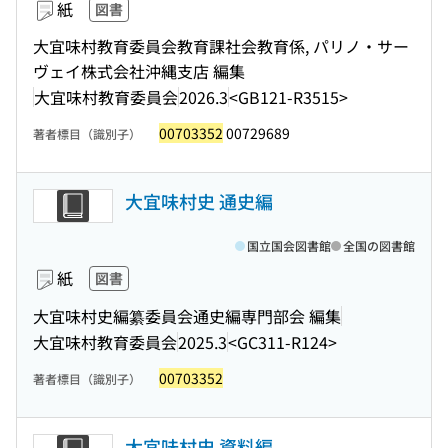
紙
図書
大宜味村教育委員会教育課社会教育係, パリノ・サー
ヴェイ株式会社沖縄支店 編集
大宜味村教育委員会
2026.3
<GB121-R3515>
00703352
00729689
著者標目（識別子）
大宜味村史 通史編
国立国会図書館
全国の図書館
紙
図書
大宜味村史編纂委員会通史編専門部会 編集
大宜味村教育委員会
2025.3
<GC311-R124>
00703352
著者標目（識別子）
大宜味村史 資料編