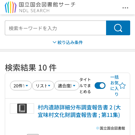
メニ
本文へ移動
検索
絞り込み条件
検索結果 10 件
一括
タイト
お気
ルでま
に入
とめる
り
村内遺跡詳細分布調査報告書 2 (大
宜味村文化財調査報告書 ; 第11集)
国立国会図書館